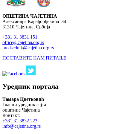
Писарница
Виртуелни матичар
ОПШТИНА ЧАЈЕТИНА
Александра Карађорђевића 34
Конкурси, позиви, обавештења
31310 Чајетина, Србија
Подношење захтева Урбанизам
+381 31 3831 151
office@cajetina.org.rs
ГИС Чајетина
predsednik@cajetina.org.rs
Поставите нам питање
ПОСТАВИТЕ НАМ ПИТАЊЕ
Уредник портала
Тамара Цветковић
Главни уредник сајта
општине Чајетина
Контакт:
+381 31 3832 223
info@cajetina.org.rs