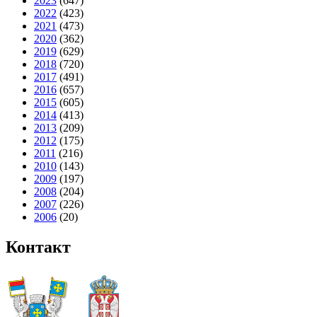
2023
(647)
2022
(423)
Председник
2021
(473)
2020
(362)
Општинско веће
2019
(629)
Општинска управа
2018
(720)
2017
(491)
Општинско правобранилаштво
2016
(657)
2015
(605)
Месне заједнице
2014
(413)
2013
(209)
Јавна предузећа
2012
(175)
Комунална милиција Општине Чајетина
2011
(216)
2010
(143)
Интерна ревизија
2009
(197)
2008
(204)
2007
(226)
2006
(20)
Контакт
Услуге
Портал Е-управа
Водич кроз локалну управу