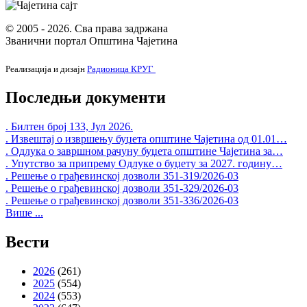
© 2005 - 2026. Сва права задржана
Документа
Званични портал Општина Чајетина
Контакти
Реализација и дизајн
Радионица КРУГ
Запослени у Општинској управи
Последњи документи
Важни телефони
. Билтен број 133, Јул 2026.
Поставите питање
. Извештај о извршењу буџета општине Чајетина од 01.01…
. Одлука о завршном рачуну буџета општине Чајетина за…
Претражи
. Упутство за припрему Одлуке о буџету за 2027. годину…
. Решење о грађевинској дозволи 351-319/2026-03
. Решење о грађевинској дозволи 351-329/2026-03
Search form
. Решење о грађевинској дозволи 351-336/2026-03
Више ...
Претражи
Вести
2026
(261)
2025
(554)
2024
(553)