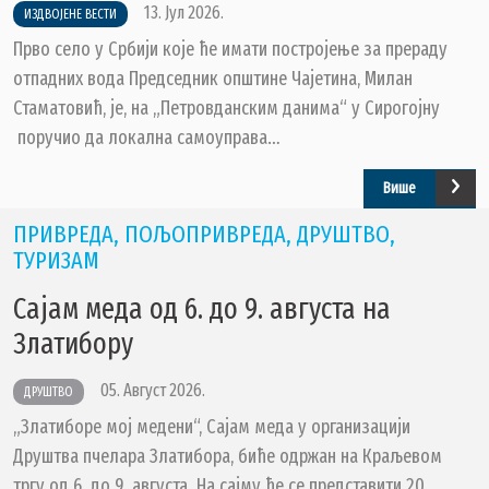
13. Јул 2026.
ИЗДВОЈЕНЕ ВЕСТИ
ОПШТИНСКА УПРАВА
Прво село у Србији које ће имати постројење за прераду
ОПШТИНСКО ПРАВОБРАНИЛАШТВО
отпадних вода Председник општине Чајетина, Милан
МЕСНЕ ЗАЈЕДНИЦЕ
Стаматовић, је, на „Петровданским данима“ у Сирогојну
ЈАВНА ПРЕДУЗЕЋА
поручио да локална самоуправа…
КОМУНАЛНА МИЛИЦИЈА ОПШТИНЕ
ЧАЈЕТИНА
Више
ИНТЕРНА РЕВИЗИЈА
ПРИВРЕДА, ПОЉОПРИВРЕДА, ДРУШТВО,
ТУРИЗАМ
Сајам меда од 6. до 9. августа на
Златибору
05. Август 2026.
ДРУШТВО
„Златиборе мој медени“, Сајам меда у организацији
Друштва пчелара Златибора, биће одржан на Краљевом
тргу од 6. до 9. августа. На сајму ће се представити 20