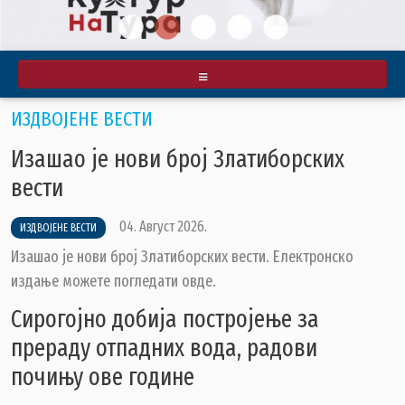
О ОПШТИНИ
ИЗДВОЈЕНЕ ВЕСТИ
ПРИВРЕДА
Изашао је нови број Златиборских
ИНФРАСТРУКТУРА
вести
КУЛТУРА
ОБРАЗОВАЊЕ
04. Август 2026.
ИЗДВОЈЕНЕ ВЕСТИ
УДРУЖЕЊА И НВО
Изашао је нови број Златиборских вести. Електронско
издање можете погледати овде.
ЛОКАЛНА САМОУПРАВА
Сирогојно добија постројење за
СКУПШТИНА
прераду отпадних вода, радови
ПРЕДСЕДНИК
почињу ове године
ОПШТИНСКО ВЕЋЕ