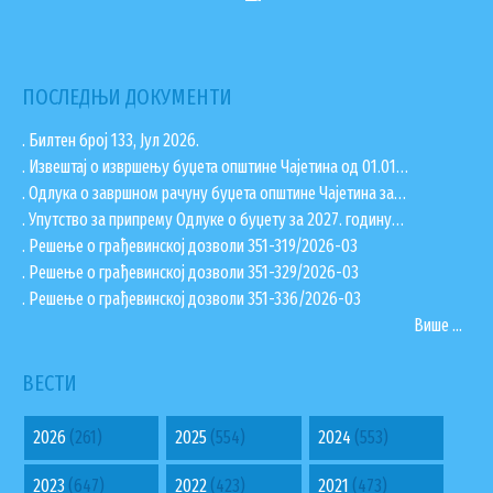
ПОСЛЕДЊИ ДОКУМЕНТИ
. Билтен број 133, Јул 2026.
. Извештај о извршењу буџета општине Чајетина од 01.01…
. Одлука о завршном рачуну буџета општине Чајетина за…
. Упутство за припрему Одлуке о буџету за 2027. годину…
. Решење о грађевинској дозволи 351-319/2026-03
. Решење о грађевинској дозволи 351-329/2026-03
. Решење о грађевинској дозволи 351-336/2026-03
Више ...
ВЕСТИ
2026
(261)
2025
(554)
2024
(553)
2023
(647)
2022
(423)
2021
(473)