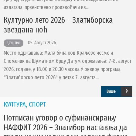
излагача, првенствено произвођачи из…
УСЛУГЕ
Културно лето 2026 – Златиборска
ПОРТАЛ Е-УПРАВА
звездана ноћ
ВОДИЧ КРОЗ ЛОКАЛНУ УПРАВУ
ПИСАРНИЦА
05. Август 2026.
ДРУШТВО
ВИРТУЕЛНИ МАТИЧАР
Место одржавања: Мала бина код Краљеве чесме и
Споменик на Шуматном брду Датум одржавања: 7-8. август
КОНКУРСИ, ПОЗИВИ, ОБАВЕШТЕЊА
2026. године, у 18.00 и 20.30 часова У оквиру програма
ПОДНОШЕЊЕ ЗАХТЕВА УРБАНИЗАМ
"Златиборско лето 2026" у петак 7. августа…
ГИС ЧАЈЕТИНА
Више
ПОСТАВИТЕ НАМ ПИТАЊЕ
КУЛТУРА, СПОРТ
Потписан уговор о суфинансирању
НАФФИТ 2026 – Златибор наставља да