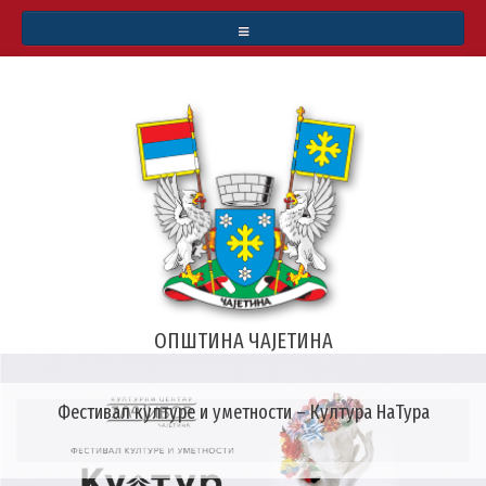
СТАТУТ
БУЏЕТ
ИНФОРМАТОР О РАДУ
АРХИВА ВЕСТИ
РЕАЛИЗОВАЛИ СМО
ЗЛАТИБОРСКЕ ВЕСТИ
ОПШТИНА ЧАЈЕТИНА
МАПА
Фестивал културе и уметности – Култура НаТура