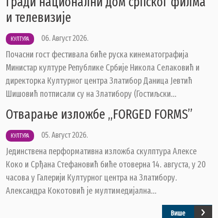
гради национални дом српског филма
и телевизије
06. Август 2026.
КУЛТУРА
Почасни гост фестивала биће руска кинематографија
Министар културе Републике Србије Никола Селаковић и
директорка Културног центра Златибор Даница Јевтић
Шишовић потписали су на Златибору (Гостиљски…
ДОКУМЕНТА
Отварање изложбе „FORGED FORMS”
КОНТАКТИ
05. Август 2026.
КУЛТУРА
ЗАПОСЛЕНИ У ОПШТИНСКОЈ УПРАВИ
Јединствена перформативна изложба скулптура Алексе
ВАЖНИ ТЕЛЕФОНИ
Коко и Срђана Стефановић биће отоверна 14. августа, у 20
ПОСТАВИТЕ ПИТАЊЕ
часова у Галерији Културног центра на Златибору.
Александра Кокотовић је мултимедијална…
Више
SEARCH
ПРЕТРАЖИ