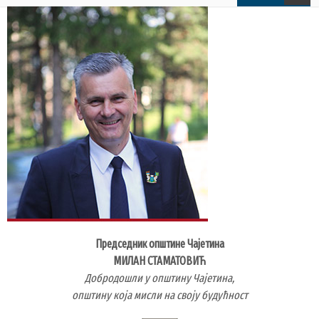
FORM
Председник општине Чајетина
МИЛАН СТАМАТОВИЋ
Добродошли у општину Чајетина,
општину која мисли на своју будућност