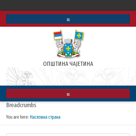
СТАТУТ
БУЏЕТ
ИНФОРМАТОР О РАДУ
ОПШТИНА ЧАЈЕТИНА
АРХИВА ВЕСТИ
РЕАЛИЗОВАЛИ СМО
ЗЛАТИБОРСКЕ ВЕСТИ
О ОПШТИНИ
Breadcrumbs
МАПА
ПРИВРЕДА
You are here:
Насловна страна
ИНФРАСТРУКТУРА
КУЛТУРА