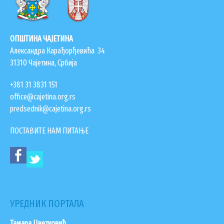
ОПШТИНА ЧАЈЕТИНА
Александра Карађорђевића 34
31310 Чајетина, Србија
+381 31 3831 151
office@cajetina.org.rs
predsednik@cajetina.org.rs
УСЛУГЕ
ПОСТАВИТЕ НАМ ПИТАЊЕ
ПОРТАЛ Е-УПРАВА
ВОДИЧ КРОЗ ЛОКАЛНУ УПРАВУ
ПИСАРНИЦА
ВИРТУЕЛНИ МАТИЧАР
УРЕДНИК ПОРТАЛА
КОНКУРСИ, ПОЗИВИ, ОБАВЕШТЕЊА
Тамара Цветковић