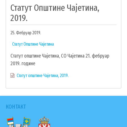
Статут Општине Чајетина,
ОБРАЗОВАЊЕ
2019.
УДРУЖЕЊА И НВО
ЛОКАЛНА САМОУПРАВА
25. Фебруар 2019.
СКУПШТИНА
Статут Општине Чајетина
ПРЕДСЕДНИК
Статут општине Чајетина, СО Чајетина 21. фебруар
ОПШТИНСКО ВЕЋЕ
2019. године
ОПШТИНСКА УПРАВА
Статут општине Чајетина, 2019.
ОПШТИНСКО ПРАВОБРАНИЛАШТВО
МЕСНЕ ЗАЈЕДНИЦЕ
ЈАВНА ПРЕДУЗЕЋА
КОМУНАЛНА МИЛИЦИЈА ОПШТИНЕ
КОНТАКТ
ЧАЈЕТИНА
ИНТЕРНА РЕВИЗИЈА