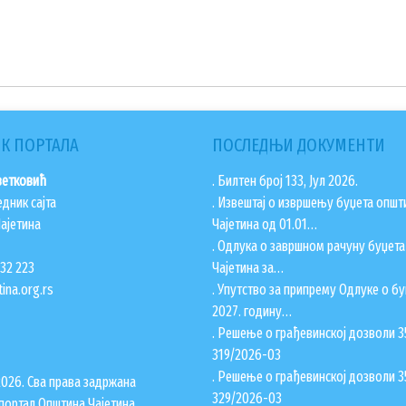
К ПОРТАЛА
ПОСЛЕДЊИ ДОКУМЕНТИ
ветковић
. Билтен број 133, Јул 2026.
едник сајта
. Извештај о извршењу буџета општ
ајетина
Чајетина од 01.01…
. Одлука о завршном рачуну буџет
832 223
Чајетина за…
ina.org.rs
. Упутство за припрему Одлуке о бу
2027. годину…
. Решење о грађевинској дозволи 3
319/2026-03
. Решење о грађевинској дозволи 3
2026. Сва права задржана
329/2026-03
портал Општина Чајетина