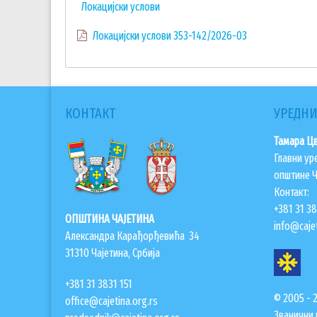
Локацијски услови
Локацијски услови 353-142/2026-03
КОНТАКТ
УРЕДНИ
Тамара Ц
Главни ур
општине Ч
Контакт:
+381 31 3
ОПШТИНА ЧАЈЕТИНА
info@cajet
Александра Карађорђевића 34
31310 Чајетина, Србија
+381 31 3831 151
© 2005 - 
office@cajetina.org.rs
Званични 