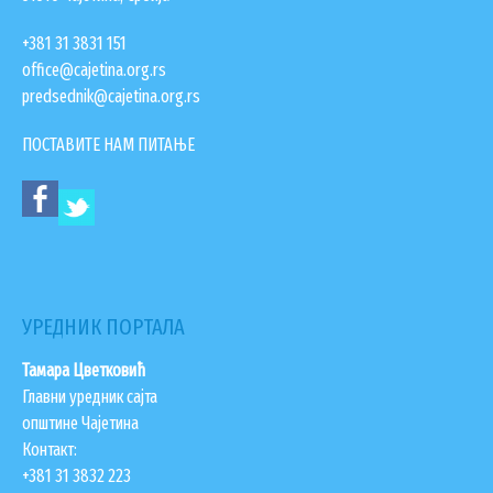
+381 31 3831 151
office@cajetina.org.rs
predsednik@cajetina.org.rs
ПОСТАВИТЕ НАМ ПИТАЊЕ
УСЛУГЕ
ПОРТАЛ Е-УПРАВА
УРЕДНИК ПОРТАЛА
ВОДИЧ КРОЗ ЛОКАЛНУ УПРАВУ
ПИСАРНИЦА
Тамара Цветковић
ВИРТУЕЛНИ МАТИЧАР
Главни уредник сајта
општине Чајетина
КОНКУРСИ, ПОЗИВИ, ОБАВЕШТЕЊА
Контакт:
+381 31 3832 223
ПОДНОШЕЊЕ ЗАХТЕВА УРБАНИЗАМ