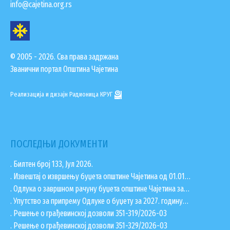
info@cajetina.org.rs
ГИС ЧАЈЕТИНА
ПОСТАВИТЕ НАМ ПИТАЊЕ
© 2005 - 2026. Сва права задржана
Званични портал Општина Чајетина
Реализација и дизајн
Радионица КРУГ
ПОСЛЕДЊИ ДОКУМЕНТИ
. Билтен број 133, Јул 2026.
. Извештај о извршењу буџета општине Чајетина од 01.01…
. Одлука о завршном рачуну буџета општине Чајетина за…
ДОКУМЕНТА
. Упутство за припрему Одлуке о буџету за 2027. годину…
. Решење о грађевинској дозволи 351-319/2026-03
КОНТАКТИ
. Решење о грађевинској дозволи 351-329/2026-03