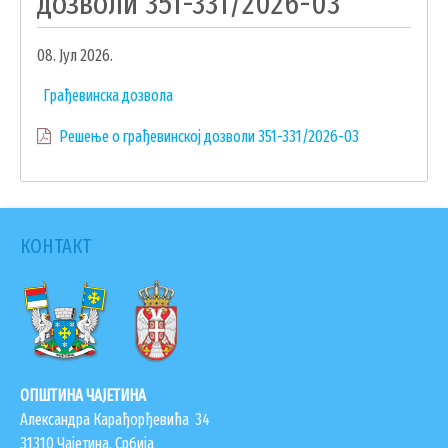
дозволи 351-331/2026-03
УДРУЖЕЊА И НВО
08. Јул 2026.
ЛОКАЛНА САМОУПРАВА
Грађевинска дозвола
СКУПШТИНА
Решење о грађевинској дозволи 351-331/2026-03
ПРЕДСЕДНИК
ОПШТИНСКО ВЕЋЕ
ОПШТИНСКА УПРАВА
ОПШТИНСКО ПРАВОБРАНИЛАШТВО
КОНТАКТ
МЕСНЕ ЗАЈЕДНИЦЕ
ЈАВНА ПРЕДУЗЕЋА
КОМУНАЛНА МИЛИЦИЈА ОПШТИНЕ
ЧАЈЕТИНА
ИНТЕРНА РЕВИЗИЈА
ОПШТИНА ЧАЈЕТИНА
Александра Карађорђевића 34
31310 Чајетина, Србија