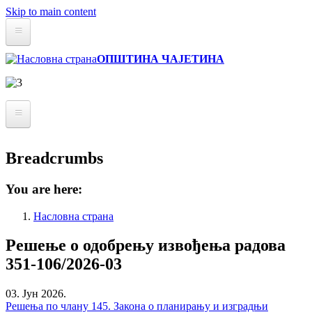
Skip to main content
Статут
ОПШТИНА ЧАЈЕТИНА
Буџет
Информатор о раду
Архива вести
О Општини
Breadcrumbs
Реализовали смо
Привреда
Златиборске вести
Инфраструктура
You are here:
Култура
Мапа
Насловна страна
Образовање
Решење о одобрењу извођења радова
Удружења и НВО
351-106/2026-03
Локална самоуправа
03. Јун 2026.
Решења по члану 145. Закона о планирању и изградњи
Скупштина