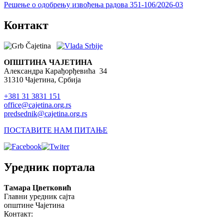
Решење о одобрењу извођења радова 351-106/2026-03
Председник
Контакт
Општинско веће
Општинска управа
Општинско правобранилаштво
ОПШТИНА ЧАЈЕТИНА
Александра Карађорђевића 34
Месне заједнице
31310 Чајетина, Србија
Јавна предузећа
+381 31 3831 151
Комунална милиција Општине Чајетина
office@cajetina.org.rs
predsednik@cajetina.org.rs
Интерна ревизија
ПОСТАВИТЕ НАМ ПИТАЊЕ
Уредник портала
Услуге
Тамара Цветковић
Портал Е-управа
Главни уредник сајта
општине Чајетина
Водич кроз локалну управу
Контакт: