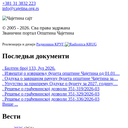
Писарница
+381 31 3832 223
info@cajetina.org.rs
Виртуелни матичар
Конкурси, позиви, обавештења
© 2005 - 2026. Сва права задржана
Званични портал Општина Чајетина
Подношење захтева Урбанизам
ГИС Чајетина
Реализација и дизајн
Радионица КРУГ
Поставите нам питање
Последњи документи
. Билтен број 133, Јул 2026.
. Извештај о извршењу буџета општине Чајетина од 01.01…
Документа
. Одлука о завршном рачуну буџета општине Чајетина за…
. Упутство за припрему Одлуке о буџету за 2027. годину…
Контакти
. Решење о грађевинској дозволи 351-319/2026-03
. Решење о грађевинској дозволи 351-329/2026-03
Запослени у Општинској управи
. Решење о грађевинској дозволи 351-336/2026-03
Више ...
Важни телефони
Поставите питање
Вести
Претражи