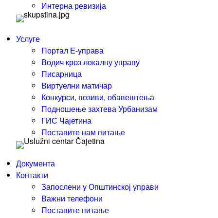
Интерна ревизија
Услуге
Портал Е-управа
Водич кроз локалну управу
Писарница
Виртуелни матичар
Конкурси, позиви, обавештења
Подношење захтева Урбанизам
ГИС Чајетина
Поставите нам питање
Документа
Контакти
Запослени у Општинској управи
Важни телефони
Поставите питање