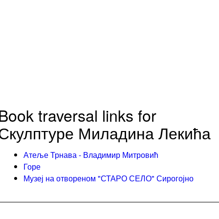
Book traversal links for
Скулптуре Миладина Лекића
Атеље Трнава - Владимир Митровић
Горе
Музеј на отвореном "СТАРО СЕЛО" Сирогојно