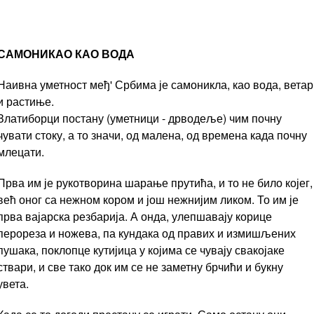
САМОНИКАО КАО ВОДА
Наивна уметност међ' Србима је самоникла, као вода, ветар
и растиње.
Златиборци постану (уметници - дрводеље) чим почну
чувати стоку, а то значи, од малена, од времена када почну
млецати.
Прва им је рукотворина шарање прутића, и то не било којег,
већ оног са нежном кором и још нежнијим ликом. То им је
прва вајарска резбарија. А онда, улепшавају корице
перореза и ножева, па кундака од правих и измишљених
пушака, поклопце кутијица у којима се чувају свакојаке
ствари, и све тако док им се не заметну брчићи и букну
увета.