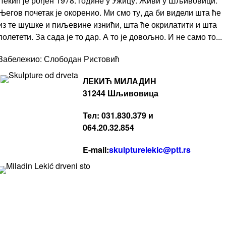
Лекић је рођен 1978. године у Ужицу. Живи у Шљивовици.
Његов почетак је окоренио. Ми смо ту, да би видели шта ће
из те шушке и пиљевине изнићи, шта ће окрилатити и шта
полетети. За сада је то дар. А то је довољно. И не само то...
Забележио: Слободан Ристовић
ЛЕКИЋ МИЛАДИН
31244 Шљивовица
Тел: 031.830.379 и
064.20.32.854
E-mail:
skulpturelekic@ptt.rs