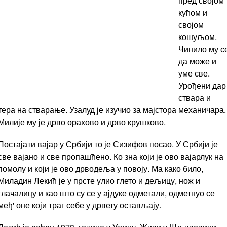
пред својом
кућом и
својом
кошуљом.
Чинило му с
да може и
уме све.
Урођени дар
ствара и
тера на стварање. Узалуд је изучио за мајстора механичара.
Милије му је дрво орахово и дрво крушково.
Постајати вајар у Србији то је Сизифов посао. У Србији је
све вајано и све пропашћено. Ко зна који је ово вајарлук на
помолу и који је ово дрводеља у повоју. Ма како било,
Миладин Лекић је у прсте улио глето и дељицу, нож и
глачалицу и као што су се у ајдуке одметали, одметнуо се
међ' оне који траг себе у дрвету остављају.