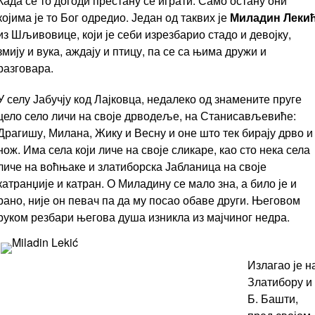
Када се то догоди престану се играти. Само остану они
којима је то Бог одредио. Један од таквих је
Миладин Леки
из Шљивовице, који је себи изрезбарио стадо и девојку,
змију и вука, аждају и птицу, па се са њима дружи и
разговара.
У селу Јабучју код Лајковца, недалеко од знамените пруге
цело село личи на своје дрводеље, на Станисављевиће:
Драгишу, Милана, Жику и Весну и оне што тек бирају дрво и
нож. Има села који личе на своје сликаре, као сто нека села
личе на воћњаке и златиборска Јабланица на своје
катранџије и катран. О Миладину се мало зна, а било је и
рано, није он певач па да му посао обаве други. Његовом
руком резбари његова душа изникла из мајчиног недра.
Излагао је н
Златибору и
Б. Башти,