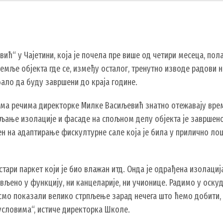
ћ“ у Чајетини, која је почела пре више од четири месеца, пола
земље објекта где се, између осталог, тренутно изводе радови 
ало да буду завршени до краја године.
ема речима директорке Милке Васиљевић знатно отежавају време
вљање изолације и фасаде на спољном делу објекта је заврше
ен на адаптирање фискултурне сале која је била у прилично ло
стари паркет који је био влажан итд. Онда је одрађена изолација
вљено у функцију, ни канцеларије, ни учионице. Радимо у оску
смо показали велико стрпљење зарад нечега што ћемо добити, а
словима“, истиче директорка Школе.