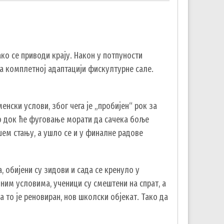
ко се приводи крају. Након у потпуности
на комплетној адаптацији фискултурне сале.
нски услови, због чега је „пробијен“ рок за
но док ће фуговање морати да сачека боље
шем стању, а ушло се и у финалне радове
, обијени су зидови и сада се кренуло у
дним условима, ученици су смештени на спрат, а
 то је реновиран, нов школски објекат. Тако да