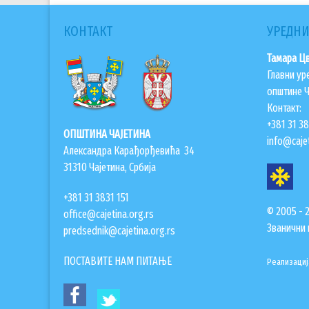
КОНТАКТ
УРЕДНИ
Тамара Ц
Главни ур
општине Ч
Контакт:
+381 31 3
ОПШТИНА ЧАЈЕТИНА
info@cajet
Александра Карађорђевића 34
31310 Чајетина, Србија
+381 31 3831 151
© 2005 - 
office@cajetina.org.rs
Званични 
predsednik@cajetina.org.rs
ПОСТАВИТЕ НАМ ПИТАЊЕ
Реализациј