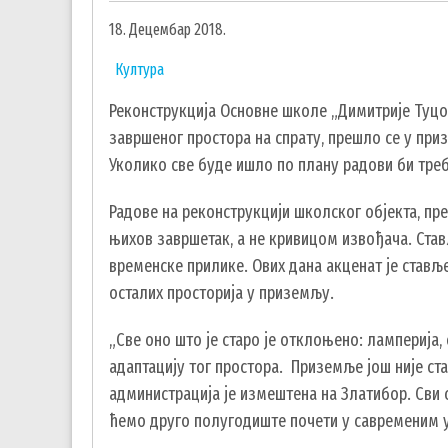
18. Децембар 2018.
Култура
Реконструкција Основне школе „Димитрије Туцови
завршеног простора на спрату, прешло се у при
Уколико све буде ишло по плану радови би треб
Радове на реконструкцији школског објекта, пр
њихов завршетак, а не кривицом извођача. Ста
временске прилике. Ових дана акценат је стављ
осталих просторија у приземљу.
„Све оно што је старо је отклоњено: ламперија, 
адаптацију тог простора. Приземље још није ста
администрација је измештена на Златибор. Сви 
ћемо друго полугодиште почети у савременим у