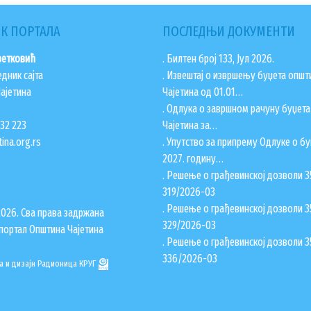
К ПОРТАЛА
ПОСЛЕДЊИ ДОКУМЕНТИ
ветковић
. Билтен број 133, Јул 2026.
едник сајта
. Извештај о извршењу буџета општ
ајетина
Чајетина од 01.01…
. Одлука о завршном рачуну буџет
832 223
Чајетина за…
ina.org.rs
. Упутство за припрему Одлуке о бу
2027. годину…
. Решење о грађевинској дозволи 3
319/2026-03
. Решење о грађевинској дозволи 3
2026. Сва права задржана
329/2026-03
портал Општина Чајетина
. Решење о грађевинској дозволи 3
336/2026-03
а и дизајн
Радионица КРУГ