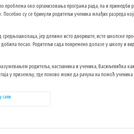
ло проблема око организовања програма рада, па и примедби р
у. Посебно су се бринули родитељи ученика млађих разреда кој
од средњошколаца, јер делимо исто двориште, исте школске прос
 добила посао. Родитељи сада повремено долазе у школу и ви
разумевањем родитеља, наставника и ученика, Васиљевићка каж
таја у приземљу, где поново може да рачуна на помоћ ученика 