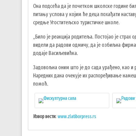
Она подсећа да је почетком школске године би
питању услова у којим ће деца похађати настав
средње Угоститељско туристичке школе.
„Било је реакција родитеља. Постојао је страх 
видели да радови одмичу, да је озбиљна фирма
додаје Васиљевићка.
Задовољна оним што је до сада урађено, као и 
Наредних дана очекује их распоређивање намеш
помоћ.
Извор вести
www.zlatiborpress.rs