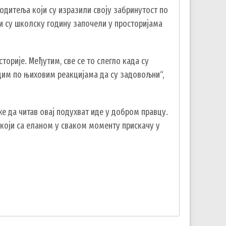
одитеља који су изразили своју забринутост по
и су школску годину започели у просторијама
торије. Међутим, све се то слегло када су
дим по њиховим реакцијама да су задовољни“,
е да читав овај подухват иде у добром правцу.
који са еланом у сваком моменту прискачу у