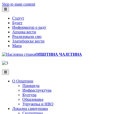
Skip to main content
Статут
Буџет
Информатор о раду
Архива вести
Реализовали смо
Златиборске вести
Мапа
ОПШТИНА ЧАЈЕТИНА
О Општини
Привреда
Инфраструктура
Култура
Образовање
Удружења и НВО
Локална самоуправа
Скупштина