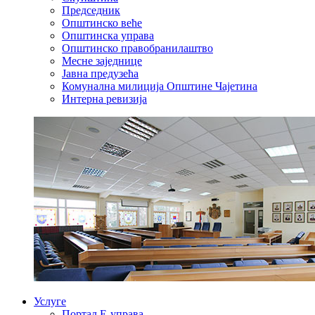
Председник
Општинско веће
Општинска управа
Општинско правобранилаштво
Месне заједнице
Јавна предузећа
Комунална милиција Општине Чајетина
Интерна ревизија
Услуге
Портал Е-управа