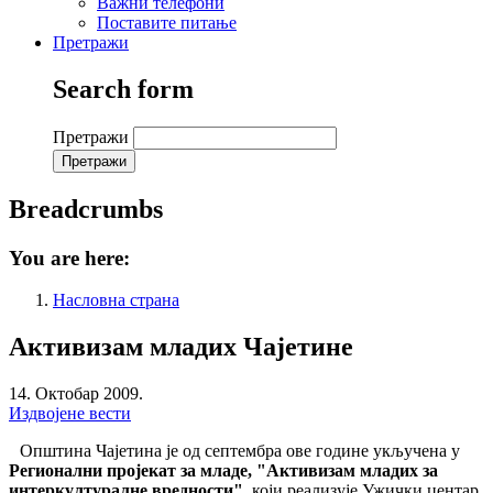
Важни телефони
Поставите питање
Претражи
Search form
Претражи
Breadcrumbs
You are here:
Насловна страна
Активизам младих Чајетине
14. Октобар 2009.
Издвојене вести
Општина Чајетина је од септембра ове године укључена у
Регионални пројекат за младе, "Активизам младих за
интеркултуралне вредности",
који реализује Ужички центар