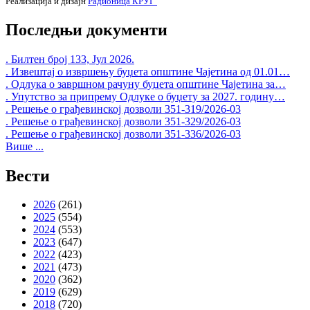
Реализација и дизајн
Радионица КРУГ
Последњи документи
. Билтен број 133, Јул 2026.
. Извештај о извршењу буџета општине Чајетина од 01.01…
. Одлука о завршном рачуну буџета општине Чајетина за…
. Упутство за припрему Одлуке о буџету за 2027. годину…
. Решење о грађевинској дозволи 351-319/2026-03
. Решење о грађевинској дозволи 351-329/2026-03
. Решење о грађевинској дозволи 351-336/2026-03
Више ...
Вести
2026
(261)
2025
(554)
2024
(553)
2023
(647)
2022
(423)
2021
(473)
2020
(362)
2019
(629)
2018
(720)