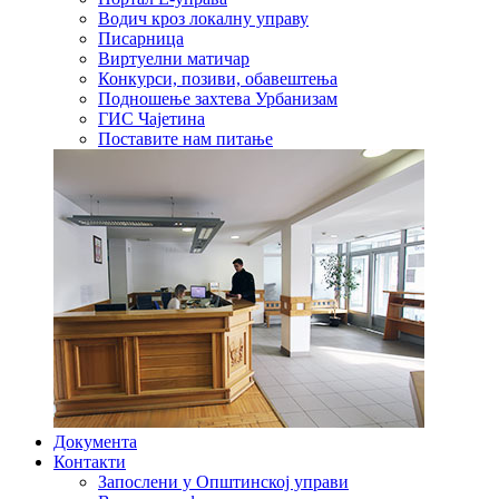
Водич кроз локалну управу
Писарница
Виртуелни матичар
Конкурси, позиви, обавештења
Подношење захтева Урбанизам
ГИС Чајетина
Поставите нам питање
Документа
Контакти
Запослени у Општинској управи