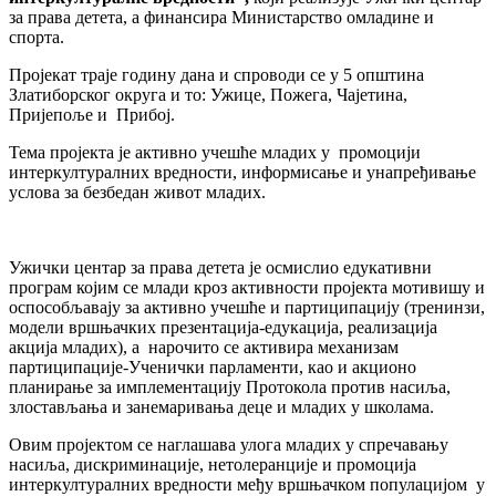
за права детета, а финансира Министарство омладине и
спорта.
Пројекат траје годину дана и спроводи се у 5 општина
Златиборског округа и то: Ужице, Пожега, Чајетина,
Пријепоље и Прибој.
Тема пројекта је активно учешће младих у промоцији
интеркултуралних вредности, информисање и унапређивање
услова за безбедан живот младих.
Ужички центар за права детета је осмислио едукативни
програм којим се млади кроз активности пројекта мотивишу и
оспособљавају за активно учешће и партиципацију (тренинзи,
модели вршњачких презентација-едукација, реализација
акција младих), а нарочито се активира механизам
партиципације-Ученички парламенти, као и акционо
планирање за имплементацију Протокола против насиља,
злостављања и занемаривања деце и младих у школама.
Овим пројектом се наглашава улога младих у спречавању
насиља, дискриминације, нетолеранције и промоција
интеркултуралних вредности међу вршњачком популацијом у