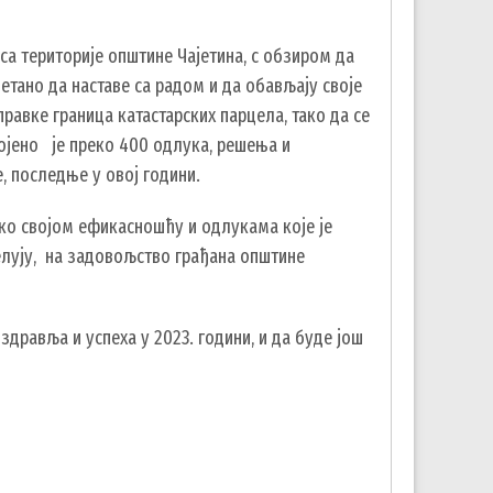
са територије општине Чајетина, с обзиром да
етано да наставе са радом и да обављају своје
авке граница катастарских парцела, тако да се
ено је преко 400 одлука, решења и
, последње у овој години.
о својом ефикасношћу и одлукама које је
ују, на задовољство грађана општине
дравља и успеха у 2023. години, и да буде још