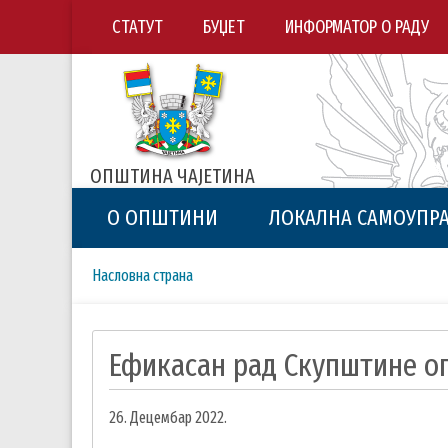
СТАТУТ
БУЏЕТ
ИНФОРМАТОР О РАДУ
ОПШТИНА ЧАЈЕТИНА
О ОПШТИНИ
ЛОКАЛНА САМОУПР
Breadcrumbs
You
Насловна страна
are
here:
Ефикасан рад Скупштине оп
26. Децембар 2022.