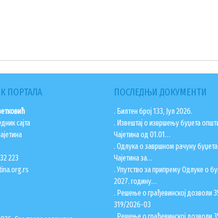
К ПОРТАЛА
ПОСЛЕДЊИ ДОКУМЕНТИ
ветковић
. Билтен број 133, Јул 2026.
едник сајта
. Извештај о извршењу буџета општ
ајетина
Чајетина од 01.01…
. Одлука о завршном рачуну буџет
832 223
Чајетина за…
ina.org.rs
. Упутство за припрему Одлуке о бу
2027. годину…
. Решење о грађевинској дозволи 3
319/2026-03
. Решење о грађевинској дозволи 3