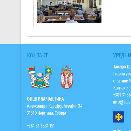
КОНТАКТ
УРЕДНИ
Тамара Ц
Главни ур
општине Ч
Контакт:
+381 31 3
ОПШТИНА ЧАЈЕТИНА
info@cajet
Александра Карађорђевића 34
31310 Чајетина, Србија
+381 31 3831 151