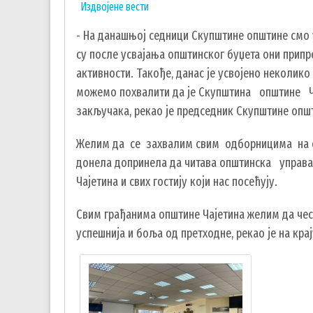
Издвојене вести
- На данашњој седници Скупштине општине смо у
су после усвајања општинског буџета они припр
активности. Такође, данас је усвојено неколи
можемо похвалити да је Скупштина општине 
закључака, рекао је председник Скупштине опш
Желим да се захвалим свим одборницима на еф
донела допринела да читава општинска управ
Чајетина и свих гостију који нас посећују.
Свим грађанима општине Чајетина желим да чест
успешнија и боља од претходне, рекао је на кра