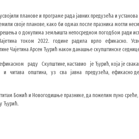
својили планове и програме рада јавних предузећа и установа 
емили своје планове, како би одмах после празника могли несм
ко решења о докупима земљишта непосредном погодбом ради испр
Чајетина током 2022. године радила врло ефикасно. Усвој
тине Чајетина Арсен Ђурић након данашње скупштинске седнице
икасном раду Скупштине, наставио је Ђурић, која је свакак
а и читава општина, уз сва јавна предузећа, ефикасно дел
итам Божић и Новогодишње празнике, да пожелим пуно среће, з
ју Ђурић.