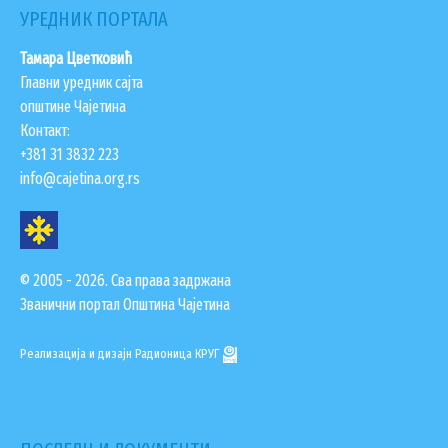
УРЕДНИК ПОРТАЛА
ЗАПОСЛЕНИ У ОПШТИНСКОЈ УПРАВИ
Тамара Цветковић
ВАЖНИ ТЕЛЕФОНИ
Главни уредник сајта
ПОСТАВИТЕ ПИТАЊЕ
општине Чајетина
Контакт:
+381 31 3832 223
info@cajetina.org.rs
SEARCH
ПРЕТРАЖИ
FORM
© 2005 - 2026. Сва права задржана
Званични портал Општина Чајетина
Реализација и дизајн
Радионица КРУГ