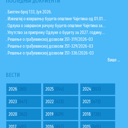
ПОСЛЕДЊИ ДОКУМЕНТИ
. Билтен број 133, Јул 2026.
. Извештај о извршењу буџета општине Чајетина од 01.01…
. Одлука о завршном рачуну буџета општине Чајетина за…
. Упутство за припрему Одлуке о буџету за 2027. годину…
. Решење о грађевинској дозволи 351-319/2026-03
. Решење о грађевинској дозволи 351-329/2026-03
. Решење о грађевинској дозволи 351-336/2026-03
Више ...
ВЕСТИ
2026
(261)
2025
(554)
2024
(553)
2023
(647)
2022
(423)
2021
(473)
2020
(362)
2019
(629)
2018
(720)
2017
(491)
2016
(657)
2015
(605)