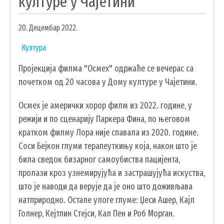
културе у Чајетини
УДРУЖЕЊА И НВО
20. Децембар 2022.
ЛОКАЛНА САМОУПРАВА
Култура
СКУПШТИНА
Пројекција филма "Осмех" одржаће се вечерас са
ПРЕДСЕДНИК
почетком од 20 часова у Дому културе у Чајетини.
ОПШТИНСКО ВЕЋЕ
ОПШТИНСКА УПРАВА
Осмех је амерички хорор филм из 2022. године, у
режији и по сценарију Паркера Фина, по његовом
ОПШТИНСКО ПРАВОБРАНИЛАШТВО
кратком филму Лора није спавала из 2020. године.
МЕСНЕ ЗАЈЕДНИЦЕ
Соси Бејкон глуми терапеуткињу која, након што је
ЈАВНА ПРЕДУЗЕЋА
била сведок бизарног самоубиства пацијента,
КОМУНАЛНА МИЛИЦИЈА ОПШТИНЕ
пролази кроз узнемирујућа и застрашујућа искуства,
ЧАЈЕТИНА
што је наводи да верује да је оно што доживљава
ИНТЕРНА РЕВИЗИЈА
натприродно. Остале улоге глуме: Џеси Ашер, Кајл
Голнер, Кејтлин Стејси, Кал Пен и Роб Морган.