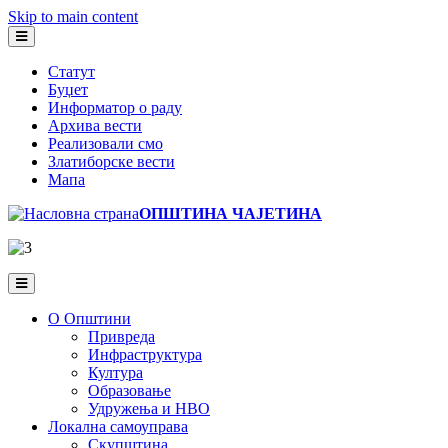
Skip to main content
Статут
Буџет
Информатор о раду
Архива вести
Реализовали смо
Златиборске вести
Мапа
ОПШТИНА ЧАЈЕТИНА
О Општини
Привреда
Инфраструктура
Култура
Образовање
Удружења и НВО
Локална самоуправа
Скупштина