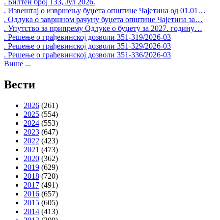
. Билтен број 133, Јул 2026.
. Извештај о извршењу буџета општине Чајетина од 01.01…
. Одлука о завршном рачуну буџета општине Чајетина за…
. Упутство за припрему Одлуке о буџету за 2027. годину…
. Решење о грађевинској дозволи 351-319/2026-03
. Решење о грађевинској дозволи 351-329/2026-03
. Решење о грађевинској дозволи 351-336/2026-03
Више ...
Вести
2026
(261)
2025
(554)
2024
(553)
2023
(647)
2022
(423)
2021
(473)
2020
(362)
2019
(629)
2018
(720)
2017
(491)
2016
(657)
2015
(605)
2014
(413)