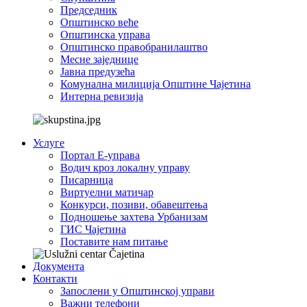
Председник
Општинско веће
Општинска управа
Општинско правобранилаштво
Месне заједнице
Јавна предузећа
Комунална милиција Општине Чајетина
Интерна ревизија
Услуге
Портал Е-управа
Водич кроз локалну управу
Писарница
Виртуелни матичар
Конкурси, позиви, обавештења
Подношење захтева Урбанизам
ГИС Чајетина
Поставите нам питање
Документа
Контакти
Запослени у Општинској управи
Важни телефони