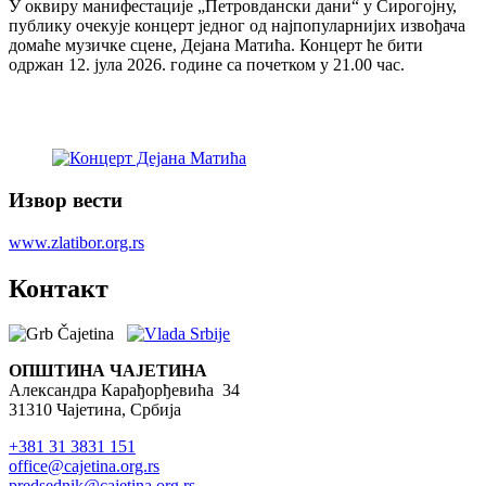
У оквиру манифестације „Петровдански дани“ у Сирогојну,
публику очекује концерт једног од најпопуларнијих извођача
домаће музичке сцене, Дејана Матића. Концерт ће бити
одржан 12. јула 2026. године са почетком у 21.00 час.
Извор вести
www.zlatibor.org.rs
Контакт
ОПШТИНА ЧАЈЕТИНА
Александра Карађорђевића 34
31310 Чајетина, Србија
+381 31 3831 151
office@cajetina.org.rs
predsednik@cajetina.org.rs