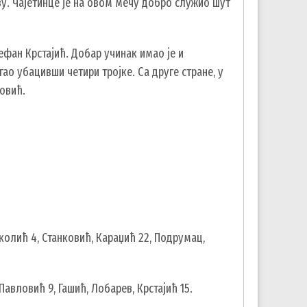
у. Чајетинце је на овом мечу добро служио шут
тефан Крстајић. Добар учинак имао је и
гао убацивши четири тројке. Са друге стране, у
овић.
Николић 4, Станковић, Караџић 22, Подрумац,
Павловић 9, Гашић, Лобарев, Крстајић 15.