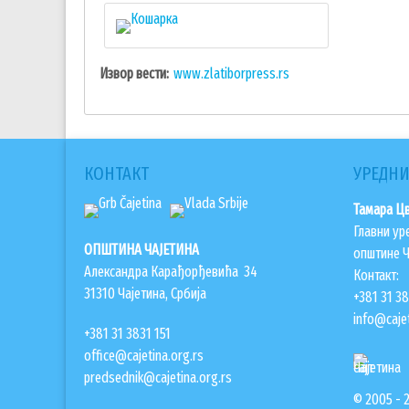
Извор вести
www.zlatiborpress.rs
КОНТАКТ
УРЕДНИ
Тамара Ц
Главни ур
ОПШТИНА ЧАЈЕТИНА
општине Ч
Александра Карађорђевића 34
Контакт:
31310 Чајетина, Србија
+381 31 3
info@cajet
+381 31 3831 151
office@cajetina.org.rs
predsednik@cajetina.org.rs
© 2005 - 