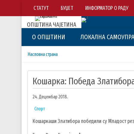
СТАТУТ
БУЏЕТ
ИНФОРМАТОР О РАДУ
ОПШТИНА ЧАЈЕТИНА
О ОПШТИНИ
ЛОКАЛНА САМОУПР
Breadcrumbs
You
Насловна страна
are
here:
Кошарка: Победа Златибора
24. Децембар 2018.
Спорт
Кошаркаши Златибора победили су Младост резул