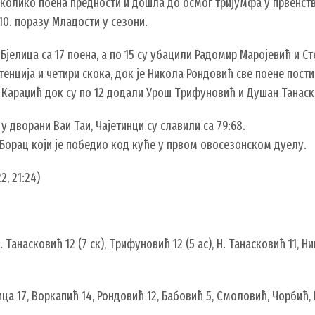
колико поена предности и дошла до осмог тријумфа у првенств
 10. поразу Младости у сезони.
 Бјелица са 17 поена, а по 15 су убацили Радомир Маројевић и С
тенција и четири скока, док је Никола Рондовић све поене пости
к Караџић док су по 12 додали Урош Трифуновић и Душан Танаск
у дворани Ваи Таи, Чајетинци су славили са 79:68.
Борац који је победио код куће у првом овосезонском дуелу.
2, 21:24)
 Танасковић 12 (7 ск), Трифуновић 12 (5 ас), Н. Танасковић 11, 
лица 17, Воркапић 14, Рондовић 12, Бабовић 5, Смоловић, Чорбић, 