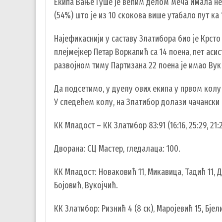
Екипа Вање Гуше је већим делом меча имала не
(54%) што је из 10 скокова више утабало пут ка
Најефикаснији у саставу Златибора био је Крсто
плејмејкер Петар Воркапић са 14 поена, пет асис
развојном тиму Партизана 22 поена је имао Ву
Да подсетимо, у дуелу ових екипа у првом колу 
У следећем колу, на Златибор долази чачански 
КК Младост – КК Златибор 83:91 (16:16, 25:29, 21:2
Дворана: СЦ Мастер, гледалаца: 100.
КК Младост: Новаковић 11, Микавица, Тадић 11, Д.
Бојовић, Вукојчић.
КК Златибор: Ризнић 4 (8 ск), Маројевић 15, Бје