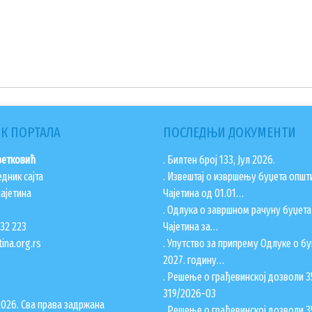
К ПОРТАЛА
ПОСЛЕДЊИ ДОКУМЕНТИ
ветковић
. Билтен број 133, Јул 2026.
едник сајта
. Извештај о извршењу буџета општ
ајетина
Чајетина од 01.01…
. Одлука о завршном рачуну буџет
832 223
Чајетина за…
ina.org.rs
. Упутство за припрему Одлуке о бу
2027. годину…
. Решење о грађевинској дозволи 3
319/2026-03
2026. Сва права задржана
. Решење о грађевинској дозволи 3