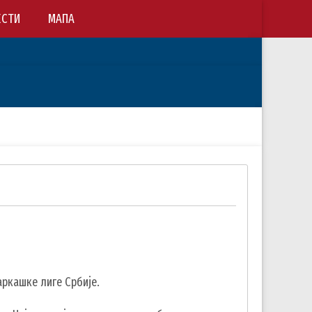
ЕСТИ
МАПА
аркашке лиге Србије.