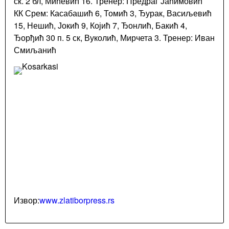
ск. 2 бл, Мићевић 16. Тренер: Предраг Јаћимовић
КК Срем: Касабашић 6, Томић 3, Ђурак, Васиљевић
15, Нешић, Јокић 9, Којић 7, Ђонлић, Бакић 4,
Ђорђић 30 п. 5 ск, Вуколић, Мирчета 3. Тренер: Иван
Смиљанић
Извор:
www.zlatiborpress.rs