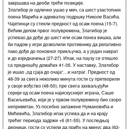
завршава на деоби треће позиције.
Златибор је одлично ушао у меч, са шест узастопних
поена Марића и адекватну подршку Николе Васића.
Чајетинци су стекли предност од осам поена (15-7).
Већим делом првог полувремена, Златибор је
успевао да дође до шест или осам понеа вишка, али
би падом у игри дозволили противнику да релативно
лако дође до поновног прикључка, а у један наврат
и до изједначења (27-27). Ипак, на паузу се отишло
са предношћу домаћих 41-35. У наставку, Златибор
је ишао „од сјаја до очаја“…и натраг. Предност од
48-39 за свега неколико минута гости су претворили
у своје вођство (48-50), пре свега захваљујући
серији од осам поена најискуснијег играча, Саше
Васиљевића, који је у првом полувремену био скоро
неприметан. Уз посебно запажене Нумановића и
Мићевића, Златибор ипак успева да и на крају
трећег периода задржи +6 (61-55). У последњој
деоници, гости су успели да приђу на минус два (63-