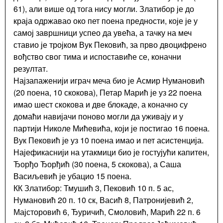
61), али више од тога нису могли. Златибор је до
краја одржавао око пет поена предности, које је у
самој завршници успео да увећа, а тачку на меч
ставио је тројком Вук Пековић, за прво двоцифрено
вођство свог тима и испоставиће се, коначни
резултат.
Најзапаженији играч меча био је Асмир Нумановић
(20 поена, 10 скокова), Петар Марић је уз 22 поена
имао шест скокова и две блокаде, а коначно су
домаћи навијачи поново могли да уживају и у
партији Николе Мићевића, који је постигао 16 поена.
Вук Пековић је уз 10 поена имао и пет асистенција.
Најефикаснији на утакмици био је гостујући капитен,
Ђорђо Ђорђић (30 поена, 5 скокова), а Саша
Васиљевић је убацио 15 поена.
КК Златибор: Тмушић 3, Пековић 10 п. 5 ас,
Нумановић 20 п. 10 ск, Васић 8, Патронијевић 2,
Мајсторовић 6, Ђуричић, Смоловић, Марић 22 п. 6