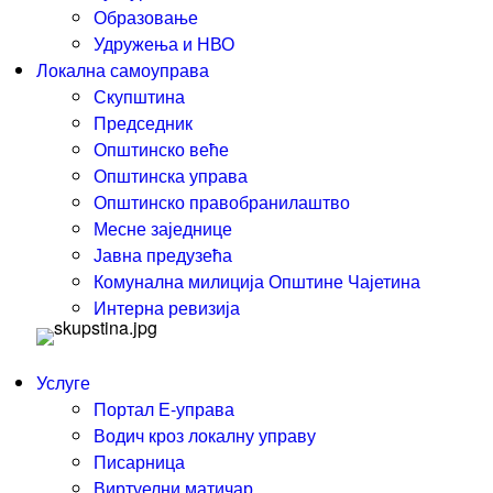
Образовање
Удружења и НВО
Локална самоуправа
Скупштина
Председник
Општинско веће
Општинска управа
Општинско правобранилаштво
Месне заједнице
Јавна предузећа
Комунална милиција Општине Чајетина
Интерна ревизија
Услуге
Портал Е-управа
Водич кроз локалну управу
Писарница
Виртуелни матичар