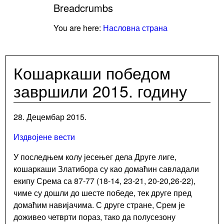
Breadcrumbs
You are here:
Насловна страна
Кошаркаши победом
завршили 2015. годину
28. Децембар 2015.
Издвојене вести
У последњем колу јесењег дела Друге лиге,
кошаркаши Златибора су као домаћин савладали
екипу Срема са 87-77 (18-14, 23-21, 20-20,26-22),
чиме су дошли до шесте победе, тек друге пред
домаћим навијачима. С друге стране, Срем је
доживео четврти пораз, тако да полусезону