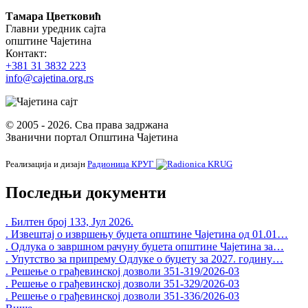
Тамара Цветковић
Главни уредник сајта
општине Чајетина
Контакт:
+381 31 3832 223
info@cajetina.org.rs
© 2005 - 2026. Сва права задржана
Званични портал Општина Чајетина
Реализација и дизајн
Радионица КРУГ
Последњи документи
. Билтен број 133, Јул 2026.
. Извештај о извршењу буџета општине Чајетина од 01.01…
. Одлука о завршном рачуну буџета општине Чајетина за…
. Упутство за припрему Одлуке о буџету за 2027. годину…
. Решење о грађевинској дозволи 351-319/2026-03
. Решење о грађевинској дозволи 351-329/2026-03
. Решење о грађевинској дозволи 351-336/2026-03