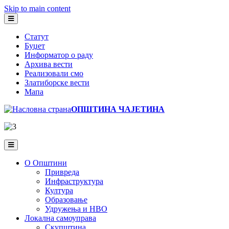
Skip to main content
Статут
Буџет
Информатор о раду
Архива вести
Реализовали смо
Златиборске вести
Мапа
ОПШТИНА ЧАЈЕТИНА
О Општини
Привреда
Инфраструктура
Култура
Образовање
Удружења и НВО
Локална самоуправа
Скупштина