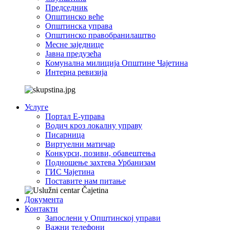
Председник
Општинско веће
Општинска управа
Општинско правобранилаштво
Месне заједнице
Јавна предузећа
Комунална милиција Општине Чајетина
Интерна ревизија
Услуге
Портал Е-управа
Водич кроз локалну управу
Писарница
Виртуелни матичар
Конкурси, позиви, обавештења
Подношење захтева Урбанизам
ГИС Чајетина
Поставите нам питање
Документа
Контакти
Запослени у Општинској управи
Важни телефони