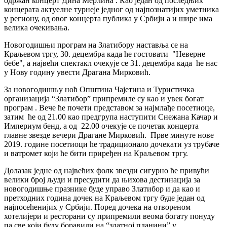
одржан концерт Дина Мерлина . Као један од последњих
концерата актуелне турнеје једног од најпознатијих уметника
у региону, од овог концерта публика у Србији а и шире има
велика очекивања.
Новогодишњи програм на Златибору наставља се на
Краљевом тргу, 30. децембра када ће гостовати "Неверне
бебе", а највећи спектакл очекује се 31. децембра када ће нас
у Нову годину увести Драгана Мирковић.
За новогодишњу ноћ Општина Чајетина и Туристичка
организација “Златибор” припремиле су као и увек богат
програм . Вече ће почети представом за најмлађе посетиоце,
затим ће од 21.00 као предгрупа наступити Снежана Качар и
Империум бенд, а од 22.00 очекује се почетак концерта
главне звезде вечери Драгане Мирковић. Прве минуте нове
2019. године посетиоци ће традиционало дочекати уз трубаче
и ватромет који ће бити приређен на Краљевом тргу.
Долазак једне од највећих фолк звезди сигурно ће привући
велики број људи и пресудити да њихова дестинација за
новогодишње празнике буде управо Златибор и да као и
претходних година дочек на Краљевом тргу буде један од
најпосећенијих у Србији. Поред дочека на отвореном
хотелијери и ресторани су припремили веома богату понуду
па све који буду боравили на “златној планини” у