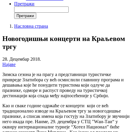
Претражи
Претражи
Search
form
Насловна страна
You
Breadcrumbs
Новогодишњи концерти на Краљевом
are
here:
тргу
28. Децембар 2018.
Најаве
Зимска сезона је на прагу а представници туристичке
привреде Златибора су већ осмислили главнину програма и
дешавања које ће понудити туристима који одлуче да
празнике, одморе и распуст проведу на туристичкој
дестинацији која спада међу најпосећеније у Србији.
Као и сваке године одржаће се концерти који се већ
традиционално изводе на Краљевом тргу за новогодишње
празнике, а списак имена која гостују на Златибору је звучнији
него икада пре. Наиме, 29. децембра у СТЦ "Wаи-Таи“ у
оквиру интернационалне турнеје “Хотел Национал” биће