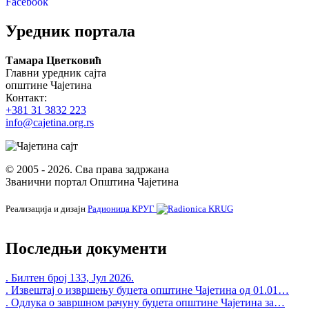
Уредник портала
Тамара Цветковић
Главни уредник сајта
општине Чајетина
Контакт:
+381 31 3832 223
info@cajetina.org.rs
© 2005 - 2026. Сва права задржана
Званични портал Општина Чајетина
Реализација и дизајн
Радионица КРУГ
Последњи документи
. Билтен број 133, Јул 2026.
. Извештај о извршењу буџета општине Чајетина од 01.01…
. Одлука о завршном рачуну буџета општине Чајетина за…