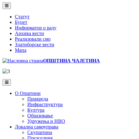
Skip
to
main
Статут
content
Буџет
Информатор о раду
Архива вести
Реализовали смо
Златиборске вести
Мапа
ОПШТИНА ЧАЈЕТИНА
О Општини
Привреда
Инфраструктура
Култура
Образовање
Удружења и НВО
Локална самоуправа
Скупштина
Председник