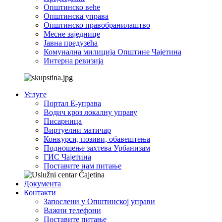
Општинско веће
Општинска управа
Општинско правобранилаштво
Месне заједнице
Јавна предузећа
Комунална милиција Општине Чајетина
Интерна ревизија
Услуге
Портал Е-управа
Водич кроз локалну управу
Писарница
Виртуелни матичар
Конкурси, позиви, обавештења
Подношење захтева Урбанизам
ГИС Чајетина
Поставите нам питање
Документа
Контакти
Запослени у Општинској управи
Важни телефони
Поставите питање