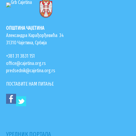
ГИС ЧАЈЕТИНА
ПОСТАВИТЕ НАМ ПИТАЊЕ
ОПШТИНА ЧАЈЕТИНА
Александра Карађорђевића 34
31310 Чајетина, Србија
+381 31 3831 151
office@cajetina.org.rs
predsednik@cajetina.org.rs
ПОСТАВИТЕ НАМ ПИТАЊЕ
ДОКУМЕНТА
КОНТАКТИ
УРЕДНИК ПОРТАЛА