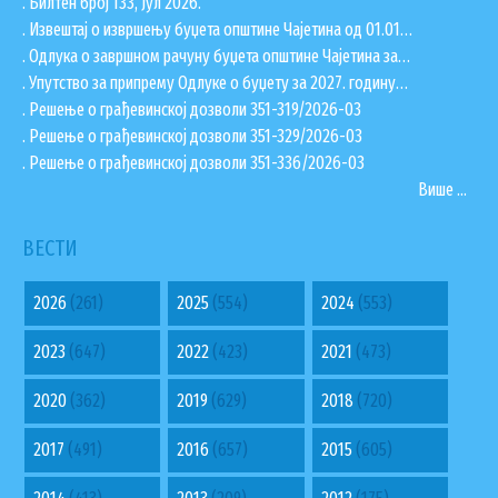
. Билтен број 133, Јул 2026.
. Извештај о извршењу буџета општине Чајетина од 01.01…
. Одлука о завршном рачуну буџета општине Чајетина за…
. Упутство за припрему Одлуке о буџету за 2027. годину…
. Решење о грађевинској дозволи 351-319/2026-03
. Решење о грађевинској дозволи 351-329/2026-03
. Решење о грађевинској дозволи 351-336/2026-03
Више ...
ВЕСТИ
2026
(261)
2025
(554)
2024
(553)
2023
(647)
2022
(423)
2021
(473)
2020
(362)
2019
(629)
2018
(720)
2017
(491)
2016
(657)
2015
(605)