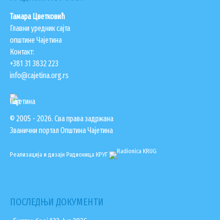
ЗАПОСЛЕНИ У ОПШТИНСКОЈ УПРАВИ
Тамара Цветковић
Главни уредник сајта
ВАЖНИ ТЕЛЕФОНИ
општине Чајетина
ПОСТАВИТЕ ПИТАЊЕ
Контакт:
+381 31 3832 223
info@cajetina.org.rs
SEARCH
ПРЕТРАЖИ
FORM
© 2005 - 2026. Сва права задржана
Званични портал Општина Чајетина
Реализација и дизајн
Радионица КРУГ
ПОСЛЕДЊИ ДОКУМЕНТИ