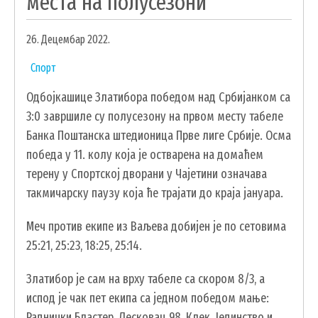
места на полусезони
УДРУЖЕЊА И НВО
26. Децембар 2022.
ЛОКАЛНА САМОУПРАВА
Спорт
СКУПШТИНА
Одбојкашице Златибора победом над Србијанком са
ПРЕДСЕДНИК
3:0 завршиле су полусезону на првом месту табеле
ОПШТИНСКО ВЕЋЕ
Банка Поштанска штедионица Прве лиге Србије. Осма
ОПШТИНСКА УПРАВА
победа у 11. колу која је остварена на домаћем
ОПШТИНСКО ПРАВОБРАНИЛАШТВО
терену у Спортској дворани у Чајетини означава
МЕСНЕ ЗАЈЕДНИЦЕ
такмичарску паузу која ће трајати до краја јануара.
ЈАВНА ПРЕДУЗЕЋА
Меч против екипе из Ваљева добијен је по сетовима
КОМУНАЛНА МИЛИЦИЈА ОПШТИНЕ
25:21, 25:23, 18:25, 25:14.
ЧАЈЕТИНА
ИНТЕРНА РЕВИЗИЈА
Златибор је сам на врху табеле са скором 8/3, а
испод је чак пет екипа са једном победом мање:
Раднички Бластер, Лесковац 98, Клек, Јединство и