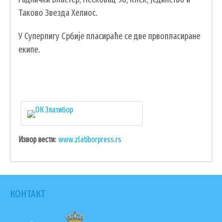
Таково Звезда Хелиос.
У Суперлигу Србије пласираће се две првопласиране
екипе.
УСЛУГЕ
ПОРТАЛ Е-УПРАВА
Извор вести
www.zlatiborpress.rs
ВОДИЧ КРОЗ ЛОКАЛНУ УПРАВУ
ПИСАРНИЦА
ВИРТУЕЛНИ МАТИЧАР
КОНТАКТ
КОНКУРСИ, ПОЗИВИ, ОБАВЕШТЕЊА
ПОДНОШЕЊЕ ЗАХТЕВА УРБАНИЗАМ