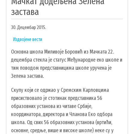
Мачкат додељена Зелена
УДРУЖЕЊА И НВО
застава
ЛОКАЛНА САМОУПРАВА
30. Децембар 2015.
СКУПШТИНА
Издвојене вести
ПРЕДСЕДНИК
Основна школа Миливоје Боровић из Мачката 22.
ОПШТИНСКО ВЕЋЕ
децембра стекла је статус Међународне еко школе и
ОПШТИНСКА УПРАВА
тим поводом представницима школе уручена је
ОПШТИНСКО ПРАВОБРАНИЛАШТВО
Зелена застава.
МЕСНЕ ЗАЈЕДНИЦЕ
Скупу који се одржао у Сремским Карловцима
ЈАВНА ПРЕДУЗЕЋА
присиствовало је стотинак представника 56
КОМУНАЛНА МИЛИЦИЈА ОПШТИНЕ
ЧАЈЕТИНА
образовних установа из читаве Србије,
координатора, директора и Чланова Еко одбора
ИНТЕРНА РЕВИЗИЈА
школа. Од свих 56 образовних установа (вртићи,
основне, средње, више и високе школе) неке су у