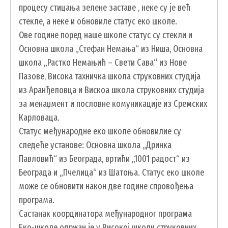
процесу стицања зелене заставе , неке су је већ
стекле, а неке и обновиле статус еко школе.
Ове године поред наше школе статус су стекли и
Основна школа „Стефан Немања“ из Ниша, Основна
школа „Растко Немањић – Свети Сава“ из Нове
Пазове, Висока тахничка школа струковних студија
из Аранђеловца и Вискоа школа струковних студија
за менаџмент и пословне комуникације из Сремских
УСЛУГЕ
Карловаца.
Статус међународне еко школе обновилие су
ПОРТАЛ Е-УПРАВА
следеће установе: Основна школа „Дринка
ВОДИЧ КРОЗ ЛОКАЛНУ УПРАВУ
Павловић“ из Београда, вртићи „1001 радост“ из
ПИСАРНИЦА
Београда и „Пчелица“ из Шатоња. Статус еко школе
ВИРТУЕЛНИ МАТИЧАР
може се обновити након две године спровођења
програма.
КОНКУРСИ, ПОЗИВИ, ОБАВЕШТЕЊА
Састанак координатора међународног програма
ПОДНОШЕЊЕ ЗАХТЕВА УРБАНИЗАМ
Еко-школе одржан је у Високој школи струковних