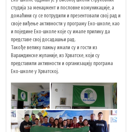
ГИС ЧАЈЕТИНА
студија за менаџмент и пословне комуникације, а
ПОСТАВИТЕ НАМ ПИТАЊЕ
домаћини су се потрудили и презентовали свој рад и
своје виђење активности у програму Еко-школе, као
и поједине Еко-школе које су имале прилику да
представе свој досадашњи рад.
Такође велику пажњу имали су и гости из
Вараждинске жупаније, из Хрватске, који су
представили активности и организацију програма
Еко-школе у Хрватској.
ДОКУМЕНТА
КОНТАКТИ