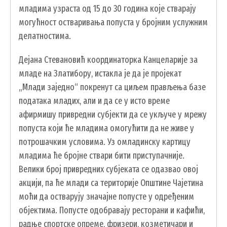
младима узраста од 15 до 30 година које стварају
ГИС ЧАЈЕТИНА
могућност остваривања попуста у бројним услужним
ПОСТАВИТЕ НАМ ПИТАЊЕ
делатностима.
Дејана Стевановић координаторка Канцеларије за
младе на Златибору, истакла је да је пројекат
„Млади заједно“ покренут са циљем прављења базе
података младих, али и да се у исто време
афирмишу привредни субјекти да се укључе у мрежу
попуста који ће младима омогућити да не живе у
потрошачким условима. Уз омладинску картицу
младима ће бројне ствари бити приступачније.
Велики број привредних субјеката се одазвао овој
акцији, па ће млади са територије Општине Чајетина
ДОКУМЕНТА
моћи да остварују значајне попусте у одређеним
објектима. Попусте одобравају ресторани и кафићи,
КОНТАКТИ
радње спортске опреме, фризери, козметичари и