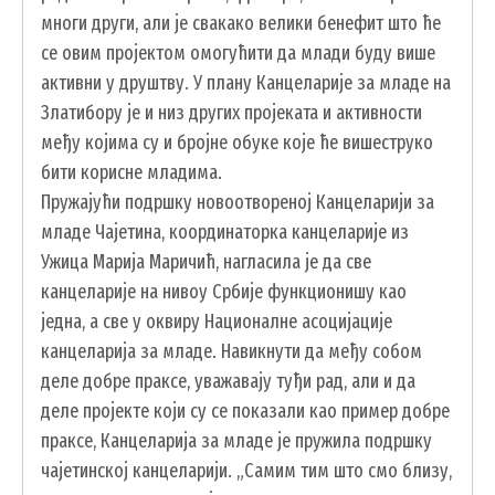
многи други, али је свакако велики бенефит што ће
ЗАПОСЛЕНИ У ОПШТИНСКОЈ УПРАВИ
се овим пројектом омогућити да млади буду више
ВАЖНИ ТЕЛЕФОНИ
активни у друштву. У плану Канцеларије за младе на
ПОСТАВИТЕ ПИТАЊЕ
Златибору је и низ других пројеката и активности
међу којима су и бројне обуке које ће вишеструко
бити корисне младима.
Пружајући подршку новоотвореној Канцеларији за
SEARCH
ПРЕТРАЖИ
FORM
младе Чајетина, координаторка канцеларије из
Ужица Марија Маричић, нагласила је да све
канцеларије на нивоу Србије функционишу као
једна, а све у оквиру Националне асоцијације
канцеларија за младе. Навикнути да међу собом
деле добре праксе, уважавају туђи рад, али и да
деле пројекте који су се показали као пример добре
праксе, Канцеларија за младе је пружила подршку
чајетинској канцеларији. „Самим тим што смо близу,