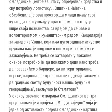
омладинске центре за шта су определили средства и
сву потребну логистику. „Општина Чајетина
обезбедила је овај простор, да млади имају свој
кутак, да се окупљају у пристојном простору, да
шире своја познанства, са идејом да се баве и
волонтеризмом и хуманитарним радом. Канцеларија
за младе из Ужица, која има дугогодишње искуство
пружила нам је подршку и овом приликом им се
УСЛУГЕ
захваљујемо. Не треба се затварати у локалне
оквире, потребно је да покажемо деци како треба
ПОРТАЛ Е-УПРАВА
да превазиђемо баријере, да ли територијалне,
ВОДИЧ КРОЗ ЛОКАЛНУ УПРАВУ
верске, националне, кроз овакве садржаје можемо
ПИСАРНИЦА
да градимо светлу будућност нашим будућим
генерацијама“, закључио је Стаматовић.
ВИРТУЕЛНИ МАТИЧАР
У оквиру свечаног отварања Омладинског центра
КОНКУРСИ, ПОЗИВИ, ОБАВЕШТЕЊА
представљен је и пројекат „Млади заједно“ чија је
ПОДНОШЕЊЕ ЗАХТЕВА УРБАНИЗАМ
једна од активности подела омладинских картица