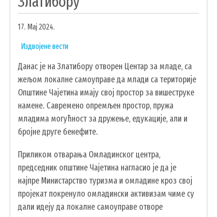
Златибору
УДРУЖЕЊА И НВО
17. Мај 2024.
ЛОКАЛНА САМОУПРАВА
Издвојене вести
СКУПШТИНА
Данас је на Златибору отворен Центар за младе, са
ПРЕДСЕДНИК
жељом локалне самоуправе да млади са територије
ОПШТИНСКО ВЕЋЕ
Општине Чајетина имају свој простор за вишеструке
ОПШТИНСКА УПРАВА
намене. Савремено опремљен простор, пружа
ОПШТИНСКО ПРАВОБРАНИЛАШТВО
младима могућност за дружење, едукације, али и
МЕСНЕ ЗАЈЕДНИЦЕ
бројне друге бенефите.
ЈАВНА ПРЕДУЗЕЋА
Приликом отварања Омладинског центра,
КОМУНАЛНА МИЛИЦИЈА ОПШТИНЕ
председник општине Чајетина нагласио је да је
ЧАЈЕТИНА
најпре Министарство туризма и омладине кроз свој
ИНТЕРНА РЕВИЗИЈА
пројекат покренуло омладински активизам чиме су
дали идеју да локалне самоуправе отворе