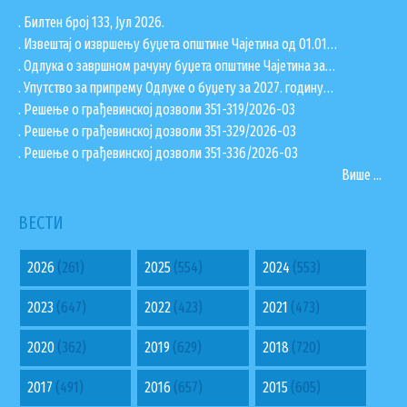
. Билтен број 133, Јул 2026.
. Извештај о извршењу буџета општине Чајетина од 01.01…
. Одлука о завршном рачуну буџета општине Чајетина за…
. Упутство за припрему Одлуке о буџету за 2027. годину…
. Решење о грађевинској дозволи 351-319/2026-03
. Решење о грађевинској дозволи 351-329/2026-03
. Решење о грађевинској дозволи 351-336/2026-03
Више ...
ВЕСТИ
2026
(261)
2025
(554)
2024
(553)
2023
(647)
2022
(423)
2021
(473)
2020
(362)
2019
(629)
2018
(720)
2017
(491)
2016
(657)
2015
(605)