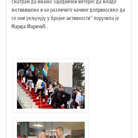
сматрам да имамо заједнички интерес да младе
мотивишемо и на различите начине доприносимо да
се они укључују у бројне активности“ поручила је
Марија Маричић .