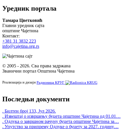
Уредник портала
Тамара Цветковић
Главни уредник сајта
општине Чајетина
Контакт:
+381 31 3832 223
info@cajetina.org.rs
© 2005 - 2026. Сва права задржана
Званични портал Општина Чајетина
Реализација и дизајн
Радионица КРУГ
Последњи документи
. Билтен број 133, Јул 2026.
. Извештај о извршењу буџета општине Чајетина од 01.01…
. Одлука о завршном рачуну буџета општине Чајетина за…
. Упутство за припрему Одлуке о буџету за 2027. годину…