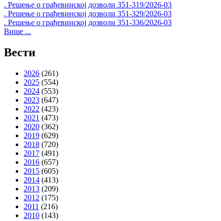
. Решење о грађевинској дозволи 351-319/2026-03
. Решење о грађевинској дозволи 351-329/2026-03
. Решење о грађевинској дозволи 351-336/2026-03
Више ...
Вести
2026
(261)
2025
(554)
2024
(553)
2023
(647)
2022
(423)
2021
(473)
2020
(362)
2019
(629)
2018
(720)
2017
(491)
2016
(657)
2015
(605)
2014
(413)
2013
(209)
2012
(175)
2011
(216)
2010
(143)