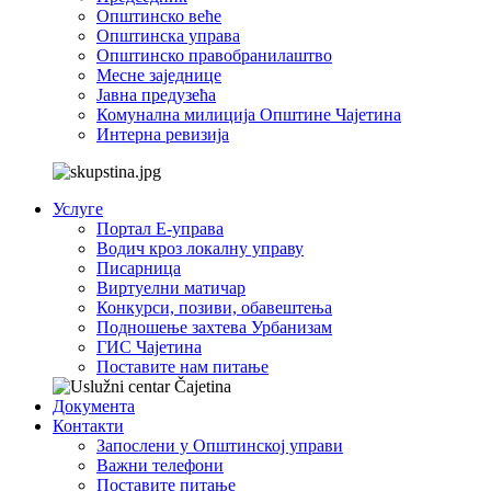
Општинско веће
Општинска управа
Општинско правобранилаштво
Месне заједнице
Јавна предузећа
Комунална милиција Општине Чајетина
Интерна ревизија
Услуге
Портал Е-управа
Водич кроз локалну управу
Писарница
Виртуелни матичар
Конкурси, позиви, обавештења
Подношење захтева Урбанизам
ГИС Чајетина
Поставите нам питање
Документа
Контакти
Запослени у Општинској управи
Важни телефони
Поставите питање