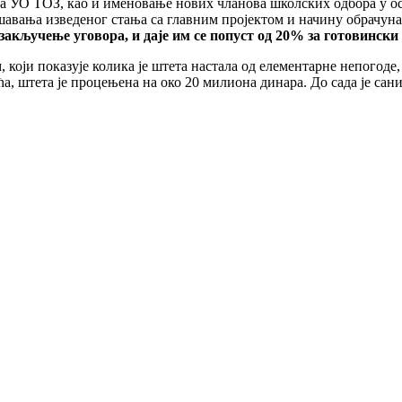
на УО ТОЗ, као и именовање нових чланова школских одбора у о
ашавања изведеног стања са главним пројектом и начину обрачун
 закључење уговора, и даје им се попуст од 20% за готовински
који показује колика је штета настала од елементарне непогоде,
, штета је процењена на око 20 милиона динара. До сада је сан