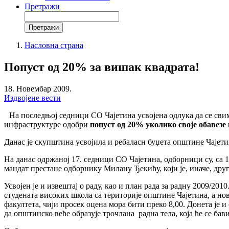
Претражи
Претражи
Search
form
Насловна страна
You
Breadcrumbs
Попуст од 20% за вишак квадрата!
are
here:
18. Новембар 2009.
Издвојене вести
На последњој седници СО Чајетина усвојена одлука да се св
инфраструктуре одобри
попуст од 20% уколико своје обавезе 
Данас је скупштина усвојила и ребаласн буџета општине Чајетина
На данас одржаној 17. седници СО Чајетина, одборници су, са 
мандат престане одборнику Милану Ђекићу, који је, иначе, дру
Усвојен је и извештај о раду, као и план рада за радну 2009/2
студената високих школа са територије општине Чајетина, а нов
факултета, чији просек оцена мора бити преко 8,00. Донета је 
да општинско веће образује трочлана радна тела, која ће се б