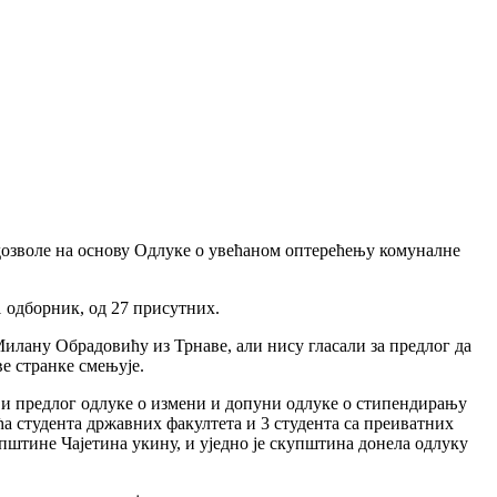
дозволе на основу Одлуке о увећаном оптерећењу комуналне
21 одборник, од 27 присутних.
Милану Обрадовићу из Трнаве, али нису гласали за предлог да
е странке смењује.
ли и предлог одлуке о измени и допуни одлуке о стипендирању
ћа студента државних факултета и 3 студента са преиватних
општине Чајетина укину, и уједно је скупштина донела одлуку