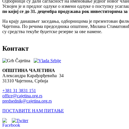
Одборници су дали сагласност на именовање једног новог чла
Усвојен је и предлог одлуке о измени одлуке о поступку усагл
по којој се до 31. децембра продужава рок инвеститорима за
На крају данашњег заседања, одборницима је презентован филм, 
Чајетина. По речима председника општине, Милана Стаматовића
су средства текуће буџетске резерве за ове намене.
Контакт
ОПШТИНА ЧАЈЕТИНА
Александра Карађорђевића 34
31310 Чајетина, Србија
+381 31 3831 151
office@cajetina.org.rs
predsednik@cajetina.org.rs
ПОСТАВИТЕ НАМ ПИТАЊЕ