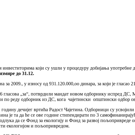
им инвеститорима који су ушли у процедуру добијања употребне 
измире до 31.12.
 за 2009., у износу од 931.120.000,оо динара, за који је гласао 
16 гласова „за“, потврдили мандат новом одборнику испред ДС, 
ги по реду одборник из ДС, кога чајетински општински одбор ов
010. годину дечијег вртића Радост Чајетина. Одборници су усвоји
ина је та да ће се ове године стипендирати по 3 самофинанирају
и одлука да се Фонд за екологију и Фонд за развој пољопривреде 
авити екологијом и пољопривредом.