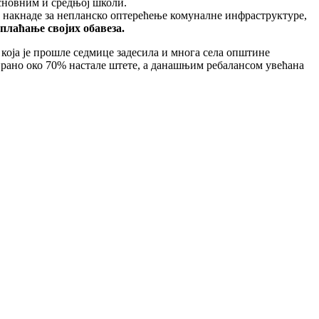
сновним и средњој школи.
а накнаде за непланско оптерећење комуналне инфраструктуре,
 плаћање својих обавеза.
 која је прошле седмице задесила и многа села општине
ирано око 70% настале штете, а данашњим ребалансом увећана