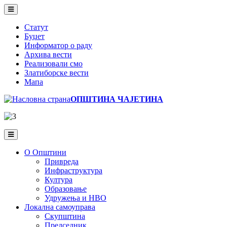
Skip
to
main
Статут
content
Буџет
Информатор о раду
Архива вести
Реализовали смо
Златиборске вести
Мапа
ОПШТИНА ЧАЈЕТИНА
О Општини
Привреда
Инфраструктура
Култура
Образовање
Удружења и НВО
Локална самоуправа
Скупштина
Председник