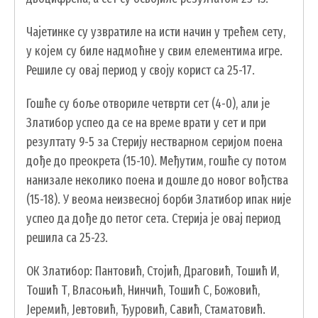
Чајетинке су узвратиле на исти начин у трећем сету,
у којем су биле надмоћне у свим елементима игре.
Решиле су овај период у своју корист са 25-17.
Гошће су боље отвориле четврти сет (4-0), али је
Златибор успео да се на време врати у сет и при
резултату 9-5 за Стерију нестварном серијом поена
дође до преокрета (15-10). Међутим, гошће су потом
нанизале неколико поена и дошле до новог вођства
(15-18). У веома неизвесној борби Златибор ипак није
успео да дође до петог сета. Стерија је овај период
решила са 25-23.
ОК Златибор: Пантовић, Стојић, Драговић, Тошић И,
Тошић Т, Власоњић, Нинчић, Тошић С, Божовић,
Јеремић, Јевтовић, Ђуровић, Савић, Стаматовић.