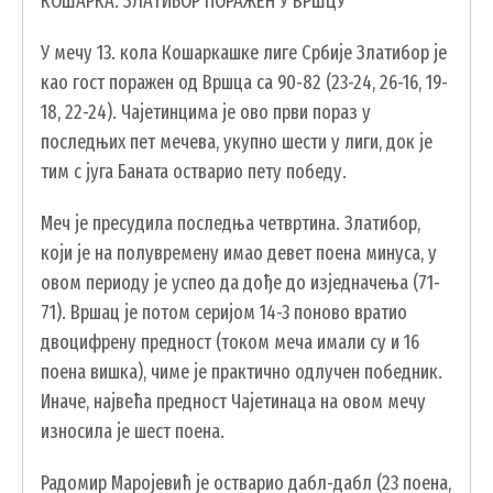
КОШАРКА: ЗЛАТИБОР ПОРАЖЕН У ВРШЦУ
У мечу 13. кола Кошаркашке лиге Србије Златибор је
као гост поражен од Вршца са 90-82 (23-24, 26-16, 19-
18, 22-24). Чајетинцима је ово први пораз у
последњих пет мечева, укупно шести у лиги, док је
тим с југа Баната остварио пету победу.
Меч је пресудила последња четвртина. Златибор,
који је на полувремену имао девет поена минуса, у
овом периоду је успео да дође до изједначења (71-
71). Вршац је потом серијом 14-3 поново вратио
ДОКУМЕНТА
двоцифрену предност (током меча имали су и 16
поена вишка), чиме је практично одлучен победник.
КОНТАКТИ
Иначе, највећа предност Чајетинаца на овом мечу
ЗАПОСЛЕНИ У ОПШТИНСКОЈ УПРАВИ
износила је шест поена.
ВАЖНИ ТЕЛЕФОНИ
Радомир Маројевић је остварио дабл-дабл (23 поена,
ПОСТАВИТЕ ПИТАЊЕ