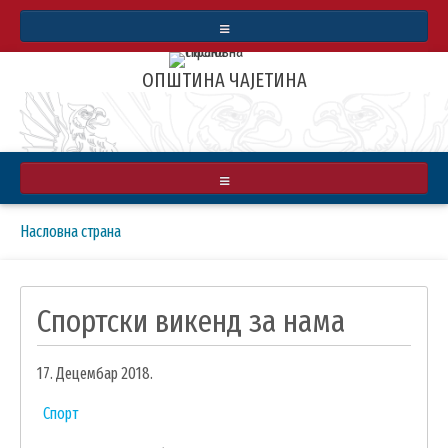
СТАТУТ
ОПШТИНА ЧАЈЕТИНА
БУЏЕТ
ИНФОРМАТОР О РАДУ
АРХИВА ВЕСТИ
О ОПШТИНИ
Breadcrumbs
You
Насловна страна
РЕАЛИЗОВАЛИ СМО
ПРИВРЕДА
are
here:
ИНФРАСТРУКТУРА
ЗЛАТИБОРСКЕ ВЕСТИ
Спортски викенд за нама
КУЛТУРА
МАПА
ОБРАЗОВАЊЕ
17. Децембар 2018.
УДРУЖЕЊА И НВО
Спорт
ЛОКАЛНА САМОУПРАВА