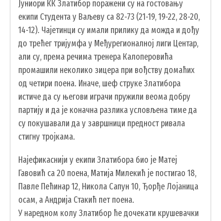
Јуниори КК Златибор поражени су на гостовању
СКУПШТИНА
екипи Студента у Ваљеву са 82-73 (21-19, 19-22, 28-20,
ПРЕДСЕДНИК
14-12). Чајетинци су имали прилику да можда и дођу
ОПШТИНСКО ВЕЋЕ
до трећег тријумфа у Међурегионалној лиги Центар,
ОПШТИНСКА УПРАВА
али су, према речима тренера Калоперовића
промашили неколико зицера при вођству домаћих
ОПШТИНСКО ПРАВОБРАНИЛАШТВО
од четири поена. Иначе, шеф струке Златибора
МЕСНЕ ЗАЈЕДНИЦЕ
истиче да су његови играчи пружили веома добру
ЈАВНА ПРЕДУЗЕЋА
партију и да је коначна разлика условљена тиме да
КОМУНАЛНА МИЛИЦИЈА ОПШТИНЕ
су покушавали да у завршници предност ривала
ЧАЈЕТИНА
стигну тројкама.
ИНТЕРНА РЕВИЗИЈА
Најефикаснији у екипи Златибора био је Матеј
Гавовић са 20 поена, Матија Милекић је постигао 18,
Павле Пећинар 12, Никола Сапун 10, Ђорђе Лојаница
осам, а Андрија Стакић пет поена.
У наредном колу Златибор ће дочекати крушевачки