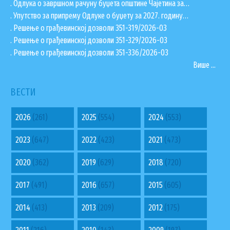
. Одлука о завршном рачуну буџета општине Чајетина за…
. Упутство за припрему Одлуке о буџету за 2027. годину…
. Решење о грађевинској дозволи 351-319/2026-03
. Решење о грађевинској дозволи 351-329/2026-03
. Решење о грађевинској дозволи 351-336/2026-03
Више ...
ВЕСТИ
2026
(261)
2025
(554)
2024
(553)
2023
(647)
2022
(423)
2021
(473)
2020
(362)
2019
(629)
2018
(720)
2017
(491)
2016
(657)
2015
(605)
2014
(413)
2013
(209)
2012
(175)