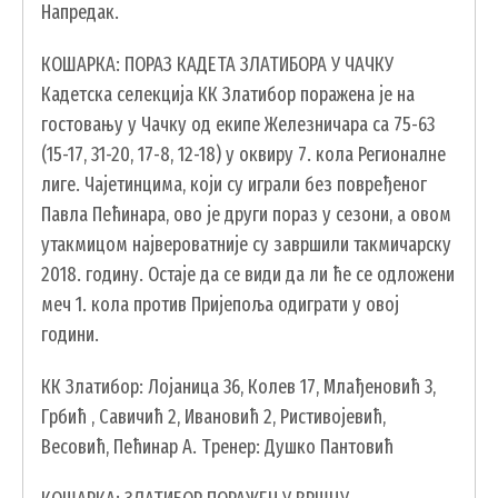
Напредак.
КОШАРКА: ПОРАЗ КАДЕТА ЗЛАТИБОРА У ЧАЧКУ
Кадетска селекција КК Златибор поражена је на
гостовању у Чачку од екипе Железничара са 75-63
УСЛУГЕ
(15-17, 31-20, 17-8, 12-18) у оквиру 7. кола Регионалне
лиге. Чајетинцима, који су играли без повређеног
ПОРТАЛ Е-УПРАВА
Павла Пећинара, ово је други пораз у сезони, а овом
ВОДИЧ КРОЗ ЛОКАЛНУ УПРАВУ
утакмицом највероватније су завршили такмичарску
ПИСАРНИЦА
2018. годину. Остаје да се види да ли ће се одложени
ВИРТУЕЛНИ МАТИЧАР
меч 1. кола против Пријепоља одиграти у овој
години.
КОНКУРСИ, ПОЗИВИ, ОБАВЕШТЕЊА
ПОДНОШЕЊЕ ЗАХТЕВА УРБАНИЗАМ
КК Златибор: Лојаница 36, Колев 17, Млађеновић 3,
ГИС ЧАЈЕТИНА
Грбић , Савичић 2, Ивановић 2, Ристивојевић,
Весовић, Пећинар А. Тренер: Душко Пантовић
ПОСТАВИТЕ НАМ ПИТАЊЕ