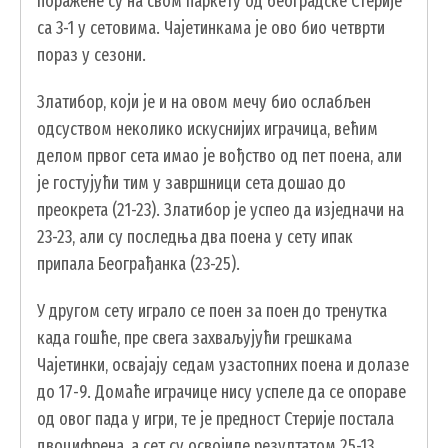
поражене су на свом паркету од београдске Стерије
са 3-1 у сетовима. Чајетинкама је ово био четврти
пораз у сезони.
Златибор, који је и на овом мечу био ослабљен
одсуством неколико искуснијих играчица, већим
делом првог сета имао је вођство од пет поена, али
је гостујући тим у завршници сета дошао до
преокрета (21-23). Златибор је успео да изједначи на
23-23, али су последња два поена у сету ипак
припала Београђанка (23-25).
У другом сету играло се поен за поен до тренутка
када гошће, пре свега захваљујући грешкама
Чајетинки, освајају седам узастопних поена и долазе
до 17-9. Домаће играчице нису успеле да се опораве
од овог пада у игри, те је предност Стерије постала
двоцифрена, а сет су освојиле резултатом 25-13.