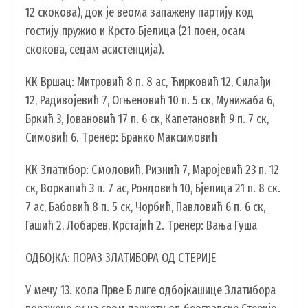
12 скокова), док је веома запажену партију код
гостију пружио и Крсто Бјелица (21 поен, осам
скокова, седам асистенција).
SEARCH
ПРЕТРАЖИ
FORM
КК Вршац: Митровић 8 п. 8 ас, Ћирковић 12, Силађи
12, Радивојевић 7, Огњеновић 10 п. 5 ск, Мунижаба 6,
Бркић 3, Јовановић 17 п. 6 ск, Капетановић 9 п. 7 ск,
Симовић 6. Тренер: Бранко Максимовић
КК Златибор: Смоловић, Ризнић 7, Маројевић 23 п. 12
ск, Воркапић 3 п. 7 ас, Рондовић 10, Бјелица 21 п. 8 ск.
7 ас, Бабовић 8 п. 5 ск, Чорбић, Павловић 6 п. 6 ск,
Гашић 2, Лобарев, Крстајић 2. Тренер: Вања Гуша
ОДБОЈКА: ПОРАЗ ЗЛАТИБОРА ОД СТЕРИЈЕ
У мечу 13. кола Прве Б лиге одбојкашице Златибора