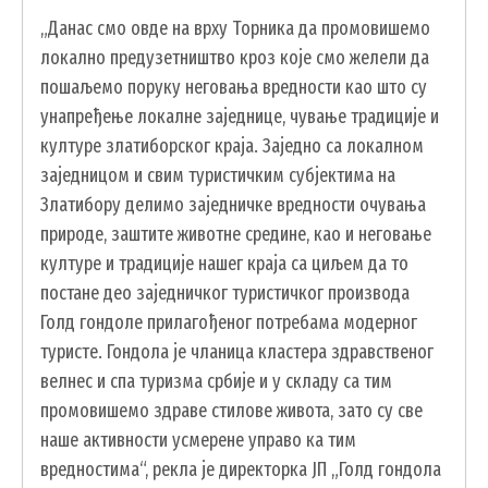
„Данас смо овде на врху Торника да промовишемо
локално предузетништво кроз које смо желели да
пошаљемо поруку неговања вредности као што су
унапређење локалне заједнице, чување традиције и
културе златиборског краја. Заједно са локалном
заједницом и свим туристичким субјектима на
Златибору делимо заједничке вредности очувања
природе, заштите животне средине, као и неговање
УСЛУГЕ
културе и традиције нашег краја са циљем да то
ПОРТАЛ Е-УПРАВА
постане део заједничког туристичког производа
Голд гондоле прилагођеног потребама модерног
ВОДИЧ КРОЗ ЛОКАЛНУ УПРАВУ
туристе. Гондола је чланица кластера здравственог
ПИСАРНИЦА
велнес и спа туризма србије и у складу са тим
ВИРТУЕЛНИ МАТИЧАР
промовишемо здраве стилове живота, зато су све
наше активности усмерене управо ка тим
КОНКУРСИ, ПОЗИВИ, ОБАВЕШТЕЊА
вредностима“, рекла је директорка ЈП „Голд гондола
ПОДНОШЕЊЕ ЗАХТЕВА УРБАНИЗАМ