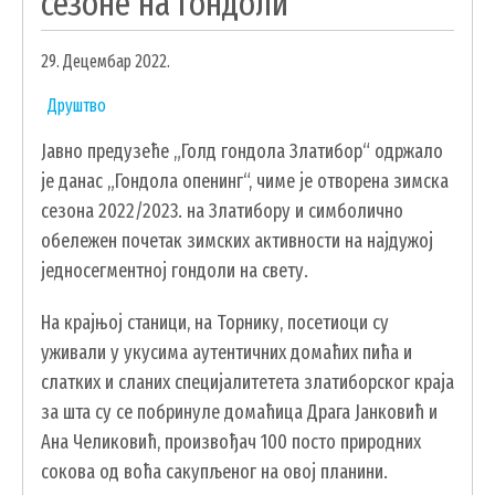
сезоне на гондоли
УДРУЖЕЊА И НВО
29. Децембар 2022.
ЛОКАЛНА САМОУПРАВА
Друштво
СКУПШТИНА
Јавно предузеће „Голд гондола Златибор“ одржало
ПРЕДСЕДНИК
је данас „Гондола опенинг“, чиме је отворена зимска
ОПШТИНСКО ВЕЋЕ
сезона 2022/2023. на Златибору и симболично
ОПШТИНСКА УПРАВА
обележен почетак зимских активности на најдужој
ОПШТИНСКО ПРАВОБРАНИЛАШТВО
једносегментној гондоли на свету.
МЕСНЕ ЗАЈЕДНИЦЕ
На крајњој станици, на Торнику, посетиоци су
ЈАВНА ПРЕДУЗЕЋА
уживали у укусима аутентичних домаћих пића и
КОМУНАЛНА МИЛИЦИЈА ОПШТИНЕ
слатких и сланих специјалитетета златиборског краја
ЧАЈЕТИНА
за шта су се побринуле домаћица Драга Јанковић и
ИНТЕРНА РЕВИЗИЈА
Ана Челиковић, произвођач 100 посто природних
сокова од воћа сакупљеног на овој планини.