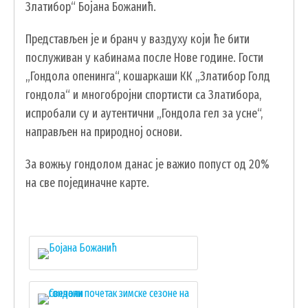
Златибор“ Бојана Божанић.
ГИС ЧАЈЕТИНА
ПОСТАВИТЕ НАМ ПИТАЊЕ
Представљен је и бранч у ваздуху који ће бити
послуживан у кабинама после Нове године. Гости
„Гондола опенинга“, кошаркаши КК „Златибор Голд
гондола“ и многобројни спортисти са Златибора,
испробали су и аутентични „Гондола гел за усне“,
направљен на природној основи.
За вожњу гондолом данас је важио попуст од 20%
на све појединачне карте.
ДОКУМЕНТА
КОНТАКТИ