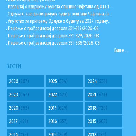
. Извештај о извршењу буџета општине Чајетина од 01.01…
. Одлука о завршном рачуну буџета општине Чајетина за…
. Упутство за припрему Одлуке о буџету за 2027. годину…
. Решење о грађевинској дозволи 351-319/2026-03
. Решење о грађевинској дозволи 351-329/2026-03
. Решење о грађевинској дозволи 351-336/2026-03
Више ...
ВЕСТИ
2026
(267)
2025
(554)
2024
(553)
2023
(647)
2022
(423)
2021
(473)
2020
(362)
2019
(629)
2018
(720)
2017
(491)
2016
(657)
2015
(605)
2014
(413)
2013
(209)
2012
(175)