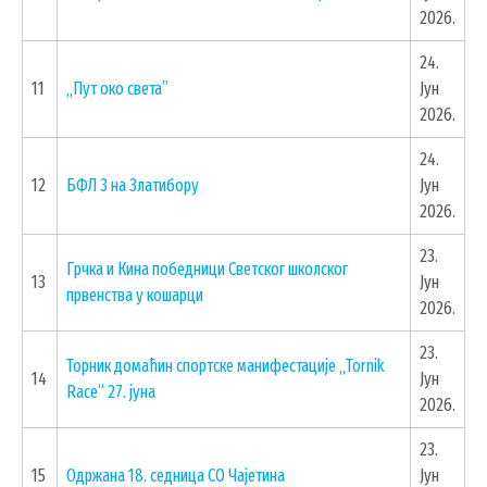
2026.
ПОДНОШЕЊЕ ЗАХТЕВА УРБАНИЗАМ
ГИС ЧАЈЕТИНА
24.
11
„Пут око света”
Јун
ПОСТАВИТЕ НАМ ПИТАЊЕ
2026.
24.
12
БФЛ 3 на Златибору
Јун
2026.
23.
Грчка и Кина победници Светског школског
13
Јун
првенства у кошарци
2026.
23.
Торник домаћин спортске манифестације „Tornik
14
Јун
Race“ 27. јуна
2026.
23.
ДОКУМЕНТА
15
Одржана 18. седница СО Чајетина
Јун