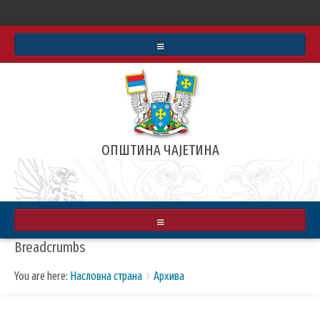
СТАТУТ
БУЏЕТ
ИНФОРМАТОР О РАДУ
ОПШТИНА ЧАЈЕТИНА
АРХИВА ВЕСТИ
РЕАЛИЗОВАЛИ СМО
ЗЛАТИБОРСКЕ ВЕСТИ
О ОПШТИНИ
Breadcrumbs
МАПА
ПРИВРЕДА
You are here:
Насловна страна
Архива
ИНФРАСТРУКТУРА
КУЛТУРА