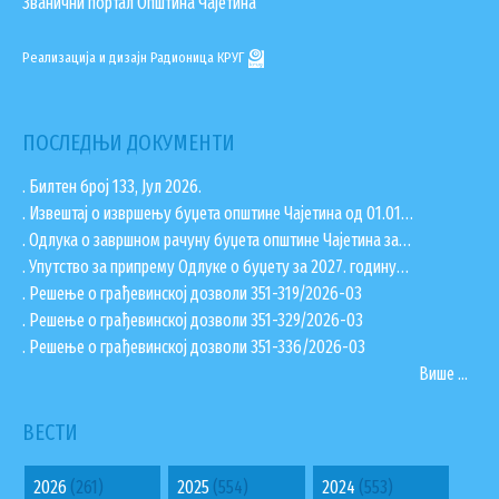
Званични портал Општина Чајетина
Реализација и дизајн
Радионица КРУГ
ПОСЛЕДЊИ ДОКУМЕНТИ
. Билтен број 133, Јул 2026.
. Извештај о извршењу буџета општине Чајетина од 01.01…
. Одлука о завршном рачуну буџета општине Чајетина за…
. Упутство за припрему Одлуке о буџету за 2027. годину…
. Решење о грађевинској дозволи 351-319/2026-03
. Решење о грађевинској дозволи 351-329/2026-03
. Решење о грађевинској дозволи 351-336/2026-03
Више ...
ВЕСТИ
2026
(261)
2025
(554)
2024
(553)