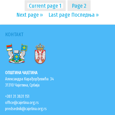
Current page
1
Page
2
Next page
››
Last page
Последња »
КОНТАКТ
ОПШТИНА ЧАЈЕТИНА
Александра Карађорђевића 34
31310 Чајетина, Србија
+381 31 3831 151
office@cajetina.org.rs
predsednik@cajetina.org.rs