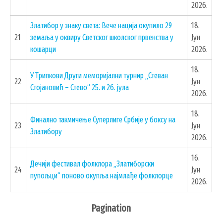
2026.
Златибор у знаку света: Вече нација окупило 29
18.
21
земаља у оквиру Светског школског првенства у
Јун
кошарци
2026.
18.
У Трипкови Други меморијални турнир „Стеван
22
Јун
Стојановић – Стево“ 25. и 26. јула
2026.
18.
Финално такмичење Суперлиге Србије у боксу на
23
Јун
Златибору
2026.
16.
Дечији фестивал фолклора „Златиборски
24
Јун
пупољци“ поново окупља најмлађе фолклорце
2026.
Pagination