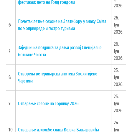
фестивал: лето на Голд гондоли
2026.
26.
Почетак летње сезоне на Златибору у знаку Сајма
6
Јун
пољопривреде и гастро туризма
2026.
26.
Заједничка подршка за даљи развој Специјалне
7
Јун
болнице Чигота
2026.
25.
Отворена ветеринарска апотека Зоохигијене
УСЛУГЕ
8
Јун
Чајетина
2026.
ПОРТАЛ Е-УПРАВА
25.
ВОДИЧ КРОЗ ЛОКАЛНУ УПРАВУ
9
Отварање сезоне на Торнику 2026.
Јун
ПИСАРНИЦА
2026.
ВИРТУЕЛНИ МАТИЧАР
24.
КОНКУРСИ, ПОЗИВИ, ОБАВЕШТЕЊА
10
Отварање изложбе слика Вељка Ваљаревића
Јун