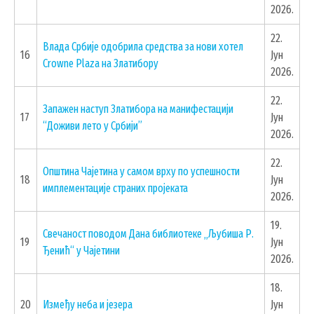
2026.
КОНТАКТИ
22.
ЗАПОСЛЕНИ У ОПШТИНСКОЈ УПРАВИ
Влада Србије одобрила средства за нови хотел
16
Јун
Crowne Plaza на Златибору
ВАЖНИ ТЕЛЕФОНИ
2026.
ПОСТАВИТЕ ПИТАЊЕ
22.
Запажен наступ Златибора на манифестацији
17
Јун
“Доживи лето у Србији”
2026.
SEARCH FORM
22.
Општина Чајетина у самом врху по успешности
18
Јун
ПРЕТРАЖИ
имплементације страних пројеката
2026.
19.
Свечаност поводом Дана библиотеке „Љубиша Р.
19
Јун
Ђенић“ у Чајетини
2026.
18.
20
Између неба и језера
Јун