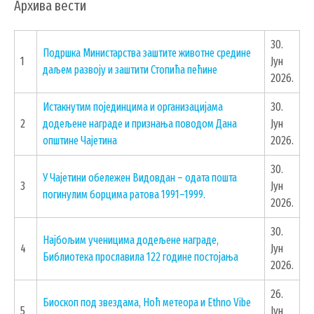
Архива вести
ОБРАЗОВАЊЕ
УДРУЖЕЊА И НВО
30.
Подршка Министарства заштите животне средине
1
Јун
даљем развоју и заштити Стопића пећине
ЛОКАЛНА САМОУПРАВА
2026.
СКУПШТИНА
Истакнутим појединцима и организацијама
30.
2
додељене награде и признања поводом Дана
Јун
ПРЕДСЕДНИК
општине Чајетина
2026.
ОПШТИНСКО ВЕЋЕ
30.
ОПШТИНСКА УПРАВА
У Чајетини обележен Видовдан – одата пошта
3
Јун
ОПШТИНСКО ПРАВОБРАНИЛАШТВО
погинулим борцима ратова 1991–1999.
2026.
МЕСНЕ ЗАЈЕДНИЦЕ
30.
ЈАВНА ПРЕДУЗЕЋА
Најбољим ученицима додељене награде,
4
Јун
КОМУНАЛНА МИЛИЦИЈА ОПШТИНЕ
Библиотека прославила 122 године постојања
2026.
ЧАЈЕТИНА
ИНТЕРНА РЕВИЗИЈА
26.
Биоскоп под звездама, Ноћ метеора и Ethno Vibe
5
Јун