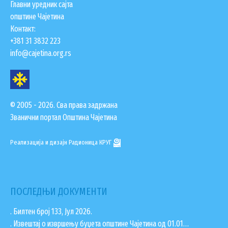
Главни уредник сајта
ГИС ЧАЈЕТИНА
општине Чајетина
ПОСТАВИТЕ НАМ ПИТАЊЕ
Контакт:
+381 31 3832 223
info@cajetina.org.rs
© 2005 - 2026. Сва права задржана
Званични портал Општина Чајетина
Реализација и дизајн
Радионица КРУГ
ПОСЛЕДЊИ ДОКУМЕНТИ
ДОКУМЕНТА
. Билтен број 133, Јул 2026.
КОНТАКТИ
. Извештај о извршењу буџета општине Чајетина од 01.01…