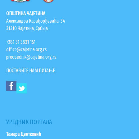
ОПШТИНА ЧАЈЕТИНА
Александра Карађорђевића 34
31310 Чајетина, Србија
+381 31 3831 151
office@cajetina.org.rs
predsednik@cajetina.org.rs
УСЛУГЕ
ПОСТАВИТЕ НАМ ПИТАЊЕ
ПОРТАЛ Е-УПРАВА
ВОДИЧ КРОЗ ЛОКАЛНУ УПРАВУ
ПИСАРНИЦА
ВИРТУЕЛНИ МАТИЧАР
УРЕДНИК ПОРТАЛА
КОНКУРСИ, ПОЗИВИ, ОБАВЕШТЕЊА
Тамара Цветковић
ПОДНОШЕЊЕ ЗАХТЕВА УРБАНИЗАМ