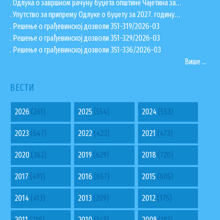
. Одлука о завршном рачуну буџета општине Чајетина за…
. Упутство за припрему Одлуке о буџету за 2027. годину…
. Решење о грађевинској дозволи 351-319/2026-03
. Решење о грађевинској дозволи 351-329/2026-03
. Решење о грађевинској дозволи 351-336/2026-03
Више ...
ВЕСТИ
2026
(261)
2025
(554)
2024
(553)
2023
(647)
2022
(423)
2021
(473)
2020
(362)
2019
(629)
2018
(720)
2017
(491)
2016
(657)
2015
(605)
2014
(413)
2013
(209)
2012
(175)
2011
(216)
2010
(143)
2009
(197)