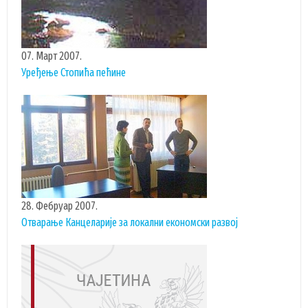
ЗАПОСЛЕНИ У ОПШТИНСКОЈ УПРАВИ
ВАЖНИ ТЕЛЕФОНИ
07. Март 2007.
ПОСТАВИТЕ ПИТАЊЕ
Уређење Стопића пећине
SEARCH
ПРЕТРАЖИ
FORM
28. Фебруар 2007.
Отварање Канцеларије за локални економски развој