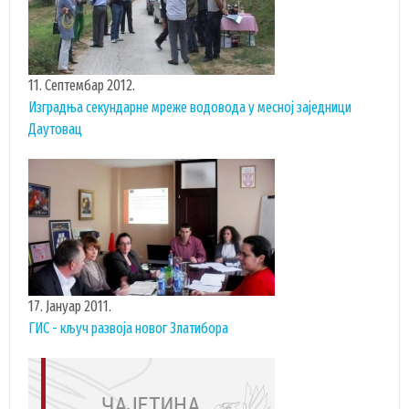
УДРУЖЕЊА И НВО
ЛОКАЛНА САМОУПРАВА
11. Септембар 2012.
СКУПШТИНА
Изградња секундарне мреже водовода у месној заједници
Даутовац
ПРЕДСЕДНИК
ОПШТИНСКО ВЕЋЕ
ОПШТИНСКА УПРАВА
ОПШТИНСКО ПРАВОБРАНИЛАШТВО
МЕСНЕ ЗАЈЕДНИЦЕ
ЈАВНА ПРЕДУЗЕЋА
КОМУНАЛНА МИЛИЦИЈА ОПШТИНЕ
17. Јануар 2011.
ЧАЈЕТИНА
ГИС - кључ развоја новог Златибора
ИНТЕРНА РЕВИЗИЈА