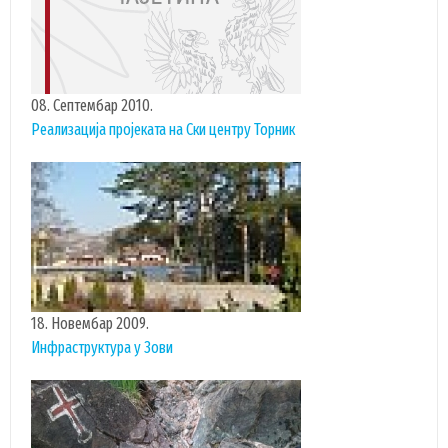
08. Септембар 2010.
Реализација пројеката на Ски центру Торник
УСЛУГЕ
ПОРТАЛ Е-УПРАВА
ВОДИЧ КРОЗ ЛОКАЛНУ УПРАВУ
18. Новембар 2009.
ПИСАРНИЦА
Инфраструктура у Зови
ВИРТУЕЛНИ МАТИЧАР
КОНКУРСИ, ПОЗИВИ, ОБАВЕШТЕЊА
ПОДНОШЕЊЕ ЗАХТЕВА УРБАНИЗАМ