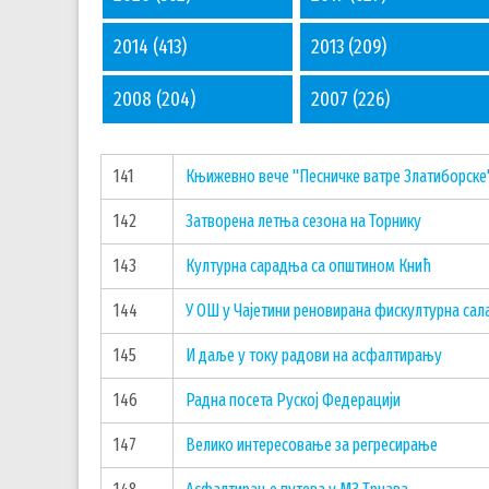
2014
(413)
2013
(209)
2008
(204)
2007
(226)
141
Књижевно вече "Песничке ватре Златиборске
142
Затворена летња сезона на Торнику
143
Културна сарадња са општином Кнић
144
У ОШ у Чајетини реновирана фискултурна сал
145
И даље у току радови на асфалтирању
146
Радна посета Руској Федерацији
147
Велико интересовање за регресирање