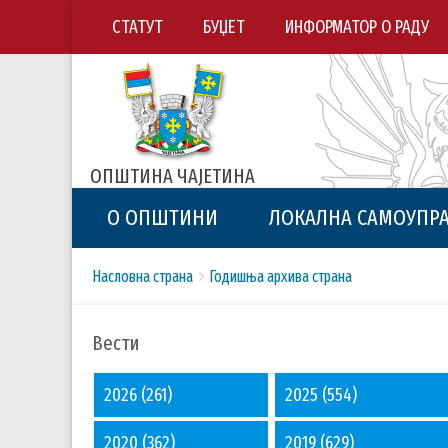
СТАТУТ
БУЏЕТ
ИНФОРМАТОР О РАДУ
ОПШТИНА ЧАЈЕТИНА
О ОПШТИНИ
ЛОКАЛНА САМОУПР
Breadcrumbs
You
Насловна страна
Годишња архива страна
are
here:
Вести
2026
(261)
2025
(554)
2020
(362)
2019
(629)