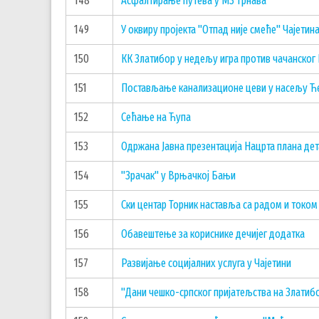
148
Асфалтирање путева у МЗ Трнава
149
У оквиру пројекта "Отпад није смеће" Чајет
150
КК Златибор у недељу игра против чачанског
151
Постављање канализационе цеви у насељу Ћ
152
Сећање на Ћупа
153
Одржана Јавна презентација Нацрта плана де
154
"Зрачак" у Врњачкој Бањи
155
Ски центар Торник наставља са радом и токо
156
Обавештење за кориснике дечијег додатка
157
Развијање социјалних услуга у Чајетини
158
"Дани чешко-српског пријатељства на Златиб