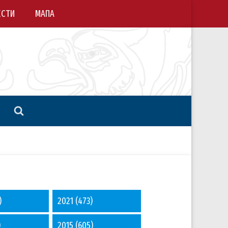
ЕСТИ
МАПА
)
2021
(473)
)
2015
(605)