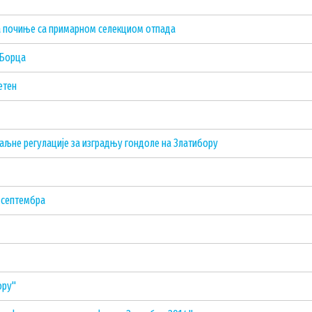
ина почиње са примарном селекциом отпада
 Борца
етен
таљне регулације за изградњу гондоле на Златибору
м септембра
ору"