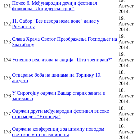
19.
Почео 6. Међународни дечији фестивал
171
Август
фолклора "Лицидерско срце"
2014.
19.
11. Сабор "Без извора нема воде" данас у
172
Август
Рожанству
2014.
19.
Слава Храма Светог Преображења Господњег на
173
Август
Златибору
2014.
19.
174
Успешно реализована акција "Шта тренираш?"
Август
2014.
18.
Отварање боба на шинама на Торнику 19.
175
Август
августа
2014.
18.
У Сирогојну одржан Вашар старих заната и
176
Август
занимања
2014.
18.
Одржан други међународни фестивал високе
177
Август
етно моде - "Етнопеја"
2014.
16.
Одржана конференција за штампу поводом
178
Август
светског мото шампионата
2014.