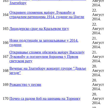
163
Август
Златибору
2014.
22.
Откривен споменик мајору Луковићу и
164
Август
страдалим ратницима 1914. године на Цигли
2014.
22.
165
Лицидерско срце на Краљевом тргу
Август
2014.
21.
Нови подстицаји за запошљавање у 2014.
166
Август
години
2014.
Откривање спомен обележја мајору Василију
21.
167
Луковићу и погинулим борцима у Првом
Август
светском рату
2014.
20.
Вечерас на Златибору концерт групре "Дивље
168
Август
јагоде"
2014.
20.
169
Рожанство у песми
Август
2014.
20.
170
Почео са радом боб на шинама на Торнику
Август
2014.