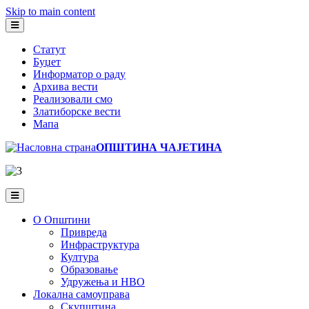
Skip to main content
Статут
Буџет
Информатор о раду
Архива вести
Реализовали смо
Златиборске вести
Мапа
ОПШТИНА ЧАЈЕТИНА
О Општини
Привреда
Инфраструктура
Култура
Образовање
Удружења и НВО
Локална самоуправа
Скупштина