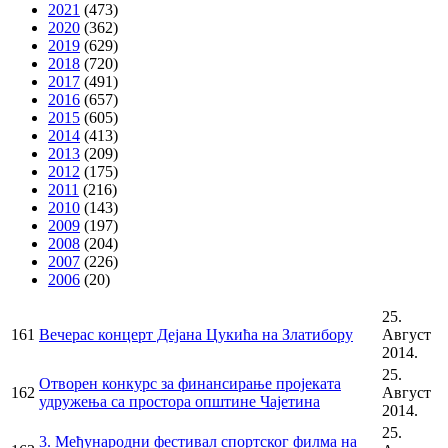
2021
(473)
2020
(362)
2019
(629)
2018
(720)
2017
(491)
2016
(657)
2015
(605)
2014
(413)
2013
(209)
2012
(175)
2011
(216)
2010
(143)
2009
(197)
2008
(204)
2007
(226)
2006
(20)
25.
161
Вечерас концерт Дејана Цукића на Златибору
Август
2014.
25.
Отворен конкурс за финансирање пројеката
162
Август
удружења са простора општине Чајетина
2014.
25.
3. Међународни фестивал спортског филма на