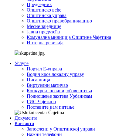
Председник
Општинско веће
Општинска управа
Општинско правобранилаштво
Месне заједнице
Јавна предузећа
Комунална милиција Општине Чајетина
Интерна ревизија
Услуге
Портал Е-управа
Водич кроз локалну управу
Писарница
Виртуелни матичар
Конкурси, позиви, обавештења
Подношење захтева Урбанизам
ГИС Чајетина
Поставите нам питање
Документа
Контакти
Запослени у Општинској управи
Важни телефони