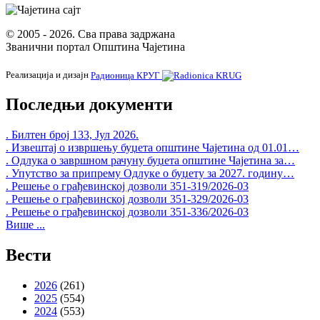
© 2005 - 2026. Сва права задржана
Званични портал Општина Чајетина
Реализација и дизајн
Радионица КРУГ
Последњи документи
. Билтен број 133, Јул 2026.
. Извештај о извршењу буџета општине Чајетина од 01.01…
. Одлука о завршном рачуну буџета општине Чајетина за…
. Упутство за припрему Одлуке о буџету за 2027. годину…
. Решење о грађевинској дозволи 351-319/2026-03
. Решење о грађевинској дозволи 351-329/2026-03
. Решење о грађевинској дозволи 351-336/2026-03
Више ...
Вести
2026
(261)
2025
(554)
2024
(553)