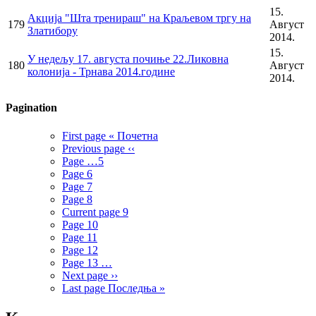
15.
Акција "Шта тренираш" на Краљевом тргу на
179
Август
Златибору
2014.
15.
У недељу 17. августа почиње 22.Ликовна
180
Август
колонија - Трнава 2014.године
2014.
Pagination
First page
« Почетна
Previous page
‹‹
Page
…
5
Page
6
Page
7
Page
8
Current page
9
Page
10
Page
11
Page
12
Page
13
…
Next page
››
Last page
Последња »