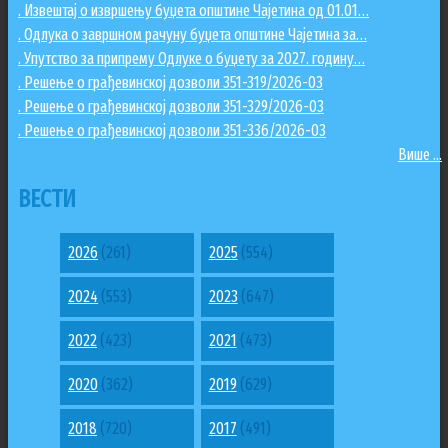
. Извештај о извршењу буџета општине Чајетина од 01.01…
. Одлука о завршном рачуну буџета општине Чајетина за…
. Упутство за припрему Одлуке о буџету за 2027. годину…
. Решење о грађевинској дозволи 351-319/2026-03
. Решење о грађевинској дозволи 351-329/2026-03
. Решење о грађевинској дозволи 351-336/2026-03
Више ...
ВЕСТИ
2026
(261)
2025
(554)
2024
(553)
2023
(647)
2022
(423)
2021
(473)
2020
(362)
2019
(629)
2018
(720)
2017
(491)