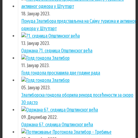
18. Јануар 2023.
Понуда Златибора представљена на Сајму туризма и активног
одмора у Штутгарт
13. Јануар 2023.
Одржана 71. седница Општинског већа
11. Јануар 2023.
Голд гондола прославила две године рада
05. Јануар 2023.
Златиборска гондола оборила рекорд посећености за скоро
30 одсто
09. Децембар 2022.
Одржана 67. седница Општинског већa