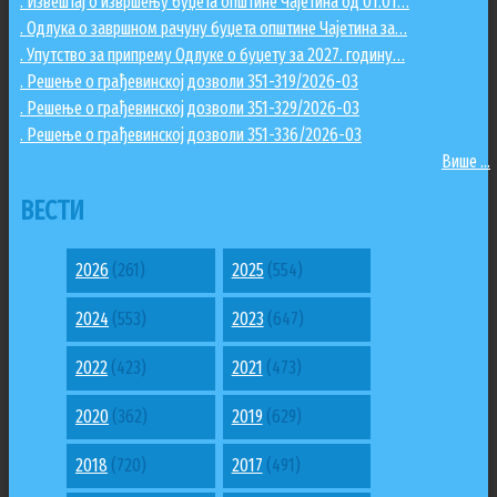
. Извештај о извршењу буџета општине Чајетина од 01.01…
. Одлука о завршном рачуну буџета општине Чајетина за…
. Упутство за припрему Одлуке о буџету за 2027. годину…
. Решење о грађевинској дозволи 351-319/2026-03
. Решење о грађевинској дозволи 351-329/2026-03
. Решење о грађевинској дозволи 351-336/2026-03
Више ...
ВЕСТИ
2026
(261)
2025
(554)
2024
(553)
2023
(647)
2022
(423)
2021
(473)
2020
(362)
2019
(629)
2018
(720)
2017
(491)