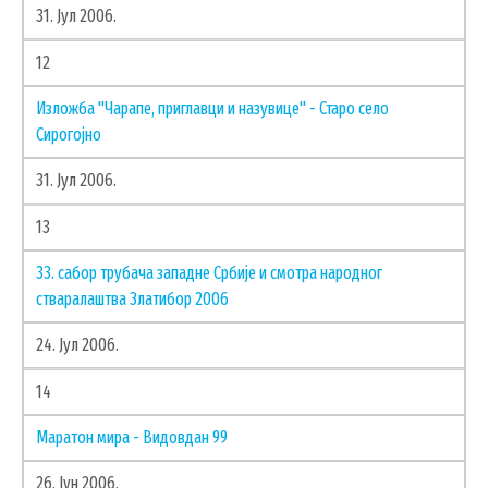
31. Јул 2006.
12
Изложба "Чарапе, приглавци и назувице" - Старо село
Сирогојно
31. Јул 2006.
13
33. сабор трубача западне Србије и смотра народног
стваралаштва Златибор 2006
24. Јул 2006.
14
Маратон мира - Видовдан 99
26. Јун 2006.