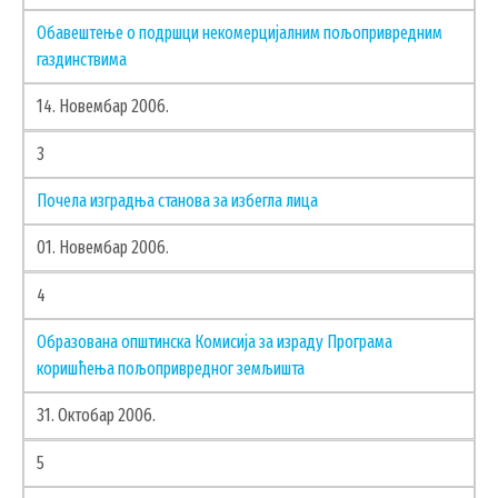
Обавештење о подршци некомерцијалним пољопривредним
газдинствима
14. Новембар 2006.
3
Почела изградња станова за избегла лица
УСЛУГЕ
01. Новембар 2006.
ПОРТАЛ Е-УПРАВА
4
ВОДИЧ КРОЗ ЛОКАЛНУ УПРАВУ
Образована општинска Комисија за израду Програма
ПИСАРНИЦА
коришћења пољопривредног земљишта
ВИРТУЕЛНИ МАТИЧАР
31. Октобар 2006.
КОНКУРСИ, ПОЗИВИ, ОБАВЕШТЕЊА
5
ПОДНОШЕЊЕ ЗАХТЕВА УРБАНИЗАМ