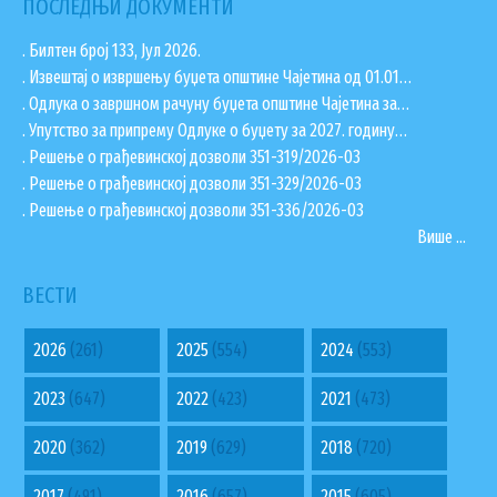
ПОСЛЕДЊИ ДОКУМЕНТИ
. Билтен број 133, Јул 2026.
. Извештај о извршењу буџета општине Чајетина од 01.01…
. Одлука о завршном рачуну буџета општине Чајетина за…
. Упутство за припрему Одлуке о буџету за 2027. годину…
. Решење о грађевинској дозволи 351-319/2026-03
. Решење о грађевинској дозволи 351-329/2026-03
. Решење о грађевинској дозволи 351-336/2026-03
Више ...
ВЕСТИ
2026
(261)
2025
(554)
2024
(553)
2023
(647)
2022
(423)
2021
(473)
2020
(362)
2019
(629)
2018
(720)
2017
(491)
2016
(657)
2015
(605)