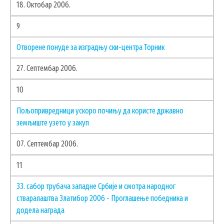
18. Октобар 2006.
ЗАПОСЛЕНИ У ОПШТИНСКОЈ УПРАВИ
9
ВАЖНИ ТЕЛЕФОНИ
ПОСТАВИТЕ ПИТАЊЕ
Отворене понуде за изградњу ски-центра Торник
27. Септембар 2006.
10
SEARCH
ПРЕТРАЖИ
FORM
Пољопривредници ускоро почињу да користе државно
земљиште узето у закуп
07. Септембар 2006.
11
33. сабор трубача западне Србије и смотра народног
стваралаштва Златибор 2006 - Проглашење победника и
додела награда