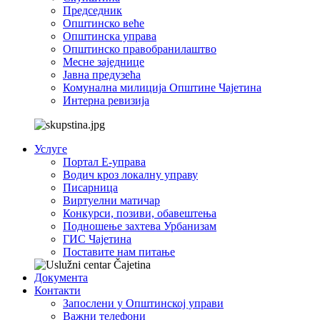
Председник
Општинско веће
Општинска управа
Општинско правобранилаштво
Месне заједнице
Јавна предузећа
Комунална милиција Општине Чајетина
Интерна ревизија
Услуге
Портал Е-управа
Водич кроз локалну управу
Писарница
Виртуелни матичар
Конкурси, позиви, обавештења
Подношење захтева Урбанизам
ГИС Чајетина
Поставите нам питање
Документа
Контакти
Запослени у Општинској управи
Важни телефони