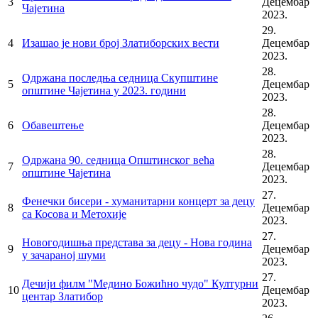
3
Децембар
Чајетина
2023.
29.
4
Изашао је нови број Златиборских вести
Децембар
2023.
28.
Одржана последња седница Скупштине
5
Децембар
општине Чајетина у 2023. години
2023.
28.
6
Обавештење
Децембар
2023.
28.
Одржана 90. седница Општинског већа
7
Децембар
општине Чајетина
2023.
27.
Фенечки бисери - хуманитарни концерт за децу
8
Децембар
са Косова и Метохије
2023.
27.
Новогодишња представа за децу - Нова година
9
Децембар
у зачараној шуми
2023.
27.
Дечији филм "Медино Божићно чудо" Културни
10
Децембар
центар Златибор
2023.