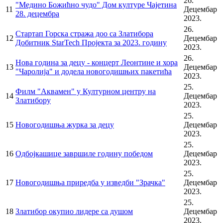
26.
"Медино Божићно чудо" Дом културе Чајетина
11
Децембар
28. децембра
2023.
26.
Стартап Горска стража доо са Златибора
12
Децембар
Добитник StarTech Пројекта за 2023. годину
2023.
26.
Нова година за децу - концерт Леонтине и хора
13
Децембар
"Чаролија" и додела новогодишњих пакетића
2023.
25.
Филм "Аквамен" у Културном центру на
14
Децембар
Златибору
2023.
25.
15
Новогодишња журка за децу
Децембар
2023.
25.
16
Одбојкашице завршиле годину победом
Децембар
2023.
25.
17
Новогодишња приредба у изведби "Зрачка"
Децембар
2023.
25.
18
Златибор окупио лидере са душом
Децембар
2023.