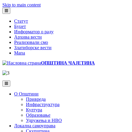
Skip to main content
Статут
Буџет
Информатор о раду
Архива вести
Реализовали смо
Златиборске вести
Мапа
ОПШТИНА ЧАЈЕТИНА
О Општини
Привреда
Инфраструктура
Култура
Образовање
Удружења и НВО
Локална самоуправа
Скупштина