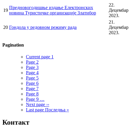
22.
Предновогодишње издање Електронских
19
Децембар
новина Туристичке организације Златибор
2023.
21.
20
Гондола у редовном режиму рада
Децембар
2023.
Pagination
Current page
1
Page
2
Page
3
Page
4
Page
5
Page
6
Page
7
Page
8
Page
9
…
Next page
››
Last page
Последња »
Контакт