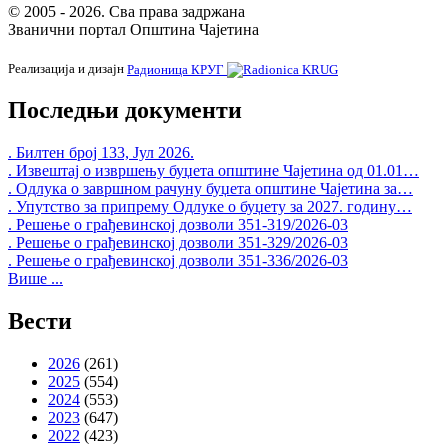
© 2005 - 2026. Сва права задржана
Званични портал Општина Чајетина
Реализација и дизајн
Радионица КРУГ
Последњи документи
. Билтен број 133, Јул 2026.
. Извештај о извршењу буџета општине Чајетина од 01.01…
. Одлука о завршном рачуну буџета општине Чајетина за…
. Упутство за припрему Одлуке о буџету за 2027. годину…
. Решење о грађевинској дозволи 351-319/2026-03
. Решење о грађевинској дозволи 351-329/2026-03
. Решење о грађевинској дозволи 351-336/2026-03
Више ...
Вести
2026
(261)
2025
(554)
2024
(553)
2023
(647)
2022
(423)