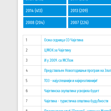
2014
(413)
2013
(209)
2008
(204)
2007
(226)
1
Осма седница СО Чајетина
2
ЦМОК за Чајетину
3
И у 2009. са МСПом
4
Представљен Новогодишњи програм на Зла
5
ТОЗ - најуспешнији и најкреативнији!
6
Чајетинска скупштина усвојила буџет
7
Чајетина - туристичка општина будућности