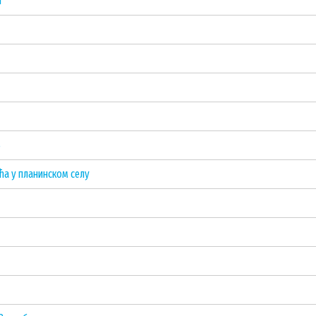
ћ
S
ића у планинском селу