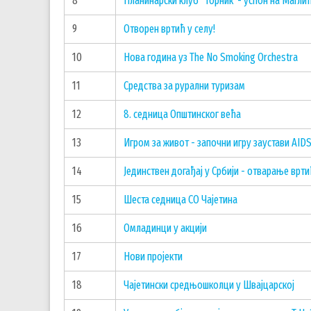
8
Планинарски клуб "Торник"- успон на Магли
9
Отворен вртић у селу!
10
Нова година уз The No Smoking Orchestra
11
Средства за рурални туризам
12
8. седница Општинског већа
13
Игром за живот - започни игру заустави AID
14
Јединствен догађај у Србији - отварање врт
15
Шеста седница СО Чајетина
16
Омладинци у акцији
17
Нови пројекти
18
Чајетински средњошколци у Швајцарској