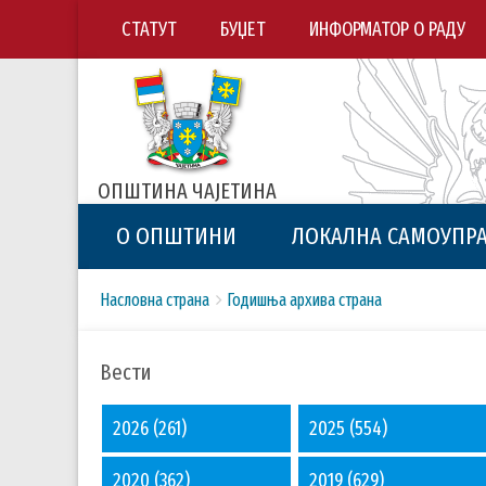
СТАТУТ
БУЏЕТ
ИНФОРМАТОР О РАДУ
ОПШТИНА ЧАЈЕТИНА
О ОПШТИНИ
ЛОКАЛНА САМОУПР
Breadcrumbs
You
Насловна страна
Годишња архива страна
are
here:
Вести
2026
(261)
2025
(554)
2020
(362)
2019
(629)