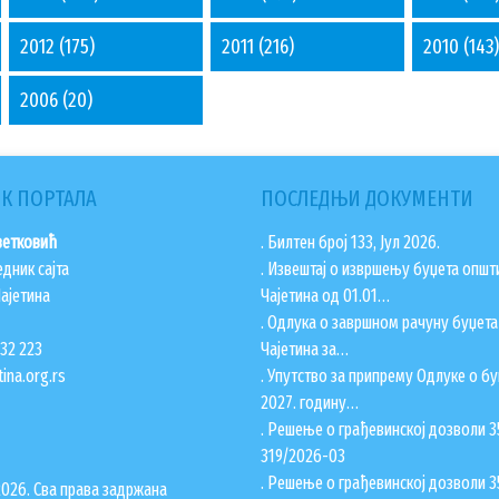
2012
(175)
2011
(216)
2010
(143)
2006
(20)
К ПОРТАЛА
ПОСЛЕДЊИ ДОКУМЕНТИ
ветковић
. Билтен број 133, Јул 2026.
едник сајта
. Извештај о извршењу буџета општ
ајетина
Чајетина од 01.01…
. Одлука о завршном рачуну буџет
832 223
Чајетина за…
ina.org.rs
. Упутство за припрему Одлуке о бу
2027. годину…
. Решење о грађевинској дозволи 3
319/2026-03
. Решење о грађевинској дозволи 3
2026. Сва права задржана