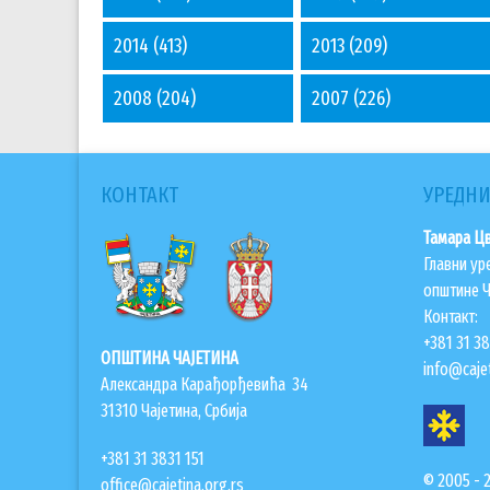
2014
(413)
2013
(209)
2008
(204)
2007
(226)
КОНТАКТ
УРЕДНИ
Тамара Ц
Главни ур
општине Ч
Контакт:
+381 31 3
ОПШТИНА ЧАЈЕТИНА
info@cajet
Александра Карађорђевића 34
31310 Чајетина, Србија
+381 31 3831 151
© 2005 - 
office@cajetina.org.rs