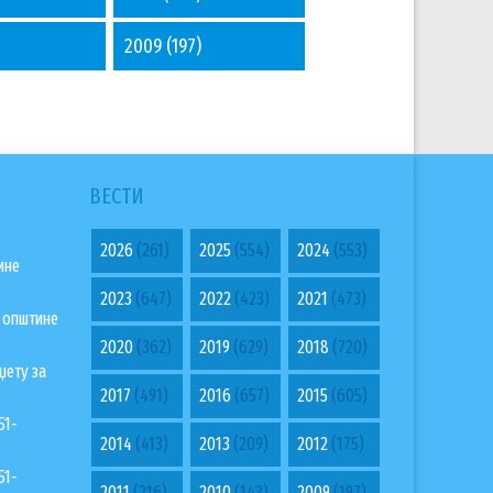
2009
(197)
ВЕСТИ
2026
(261)
2025
(554)
2024
(553)
ине
2023
(647)
2022
(423)
2021
(473)
а општине
2020
(362)
2019
(629)
2018
(720)
џету за
2017
(491)
2016
(657)
2015
(605)
51-
2014
(413)
2013
(209)
2012
(175)
51-
2011
(216)
2010
(143)
2009
(197)