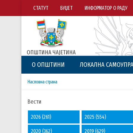
СТАТУТ
БУЏЕТ
ИНФОРМАТОР О РАДУ
ОПШТИНА ЧАЈЕТИНА
О ОПШТИНИ
ЛОКАЛНА САМОУПР
Breadcrumbs
You
Насловна страна
are
here:
Вести
2026
(261)
2025
(554)
2020
(362)
2019
(629)