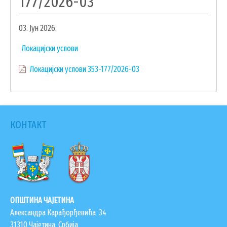
177/2026-03
УДРУЖЕЊА И НВО
03. Јун 2026.
ЛОКАЛНА САМОУПРАВА
Локацијски услови
СКУПШТИНА
Локацијски услови 353-177/2026-03
ПРЕДСЕДНИК
ОПШТИНСКО ВЕЋЕ
ОПШТИНСКА УПРАВА
ОПШТИНСКО ПРАВОБРАНИЛАШТВО
КОНТАКТ
МЕСНЕ ЗАЈЕДНИЦЕ
ЈАВНА ПРЕДУЗЕЋА
КОМУНАЛНА МИЛИЦИЈА ОПШТИНЕ
ЧАЈЕТИНА
ИНТЕРНА РЕВИЗИЈА
ОПШТИНА ЧАЈЕТИНА
Александра Карађорђевића 34
31310 Чајетина, Србија