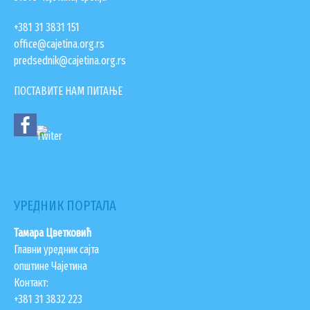
+381 31 3831 151
office@cajetina.org.rs
predsednik@cajetina.org.rs
ПОСТАВИТЕ НАМ ПИТАЊЕ
УСЛУГЕ
ПОРТАЛ Е-УПРАВА
УРЕДНИК ПОРТАЛА
ВОДИЧ КРОЗ ЛОКАЛНУ УПРАВУ
ПИСАРНИЦА
Тамара Цветковић
ВИРТУЕЛНИ МАТИЧАР
Главни уредник сајта
општине Чајетина
КОНКУРСИ, ПОЗИВИ, ОБАВЕШТЕЊА
Контакт:
+381 31 3832 223
ПОДНОШЕЊЕ ЗАХТЕВА УРБАНИЗАМ