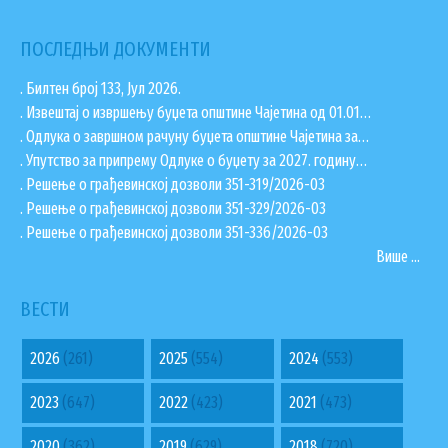
ПОСЛЕДЊИ ДОКУМЕНТИ
. Билтен број 133, Јул 2026.
. Извештај о извршењу буџета општине Чајетина од 01.01…
. Одлука о завршном рачуну буџета општине Чајетина за…
. Упутство за припрему Одлуке о буџету за 2027. годину…
. Решење о грађевинској дозволи 351-319/2026-03
. Решење о грађевинској дозволи 351-329/2026-03
. Решење о грађевинској дозволи 351-336/2026-03
Више ...
ВЕСТИ
2026
(261)
2025
(554)
2024
(553)
2023
(647)
2022
(423)
2021
(473)
2020
(362)
2019
(629)
2018
(720)