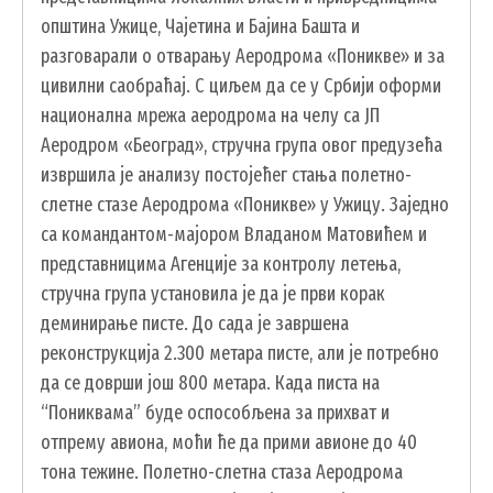
општина Ужице, Чајетина и Бајина Башта и
разговарали о отварању Аеродрома «Поникве» и за
цивилни саобраћај. С циљем да се у Србији оформи
национална мрежа аеродрома на челу са ЈП
Аеродром «Београд», стручна група овог предузећа
извршила је анализу постојећег стања полетно-
слетне стазе Аеродрома «Поникве» у Ужицу. Заједно
са командантом-мајором Владаном Матовићем и
УСЛУГЕ
представницима Агенције за контролу летења,
ПОРТАЛ Е-УПРАВА
стручна група установила је да је први корак
деминирање писте. До сада је завршена
ВОДИЧ КРОЗ ЛОКАЛНУ УПРАВУ
реконструкција 2.300 метара писте, али је потребно
ПИСАРНИЦА
да се доврши још 800 метара. Када писта на
ВИРТУЕЛНИ МАТИЧАР
“Пониквама” буде оспособљена за прихват и
отпрему авиона, моћи ће да прими авионе до 40
КОНКУРСИ, ПОЗИВИ, ОБАВЕШТЕЊА
тона тежине. Полетно-слетна стаза Аеродрома
ПОДНОШЕЊЕ ЗАХТЕВА УРБАНИЗАМ