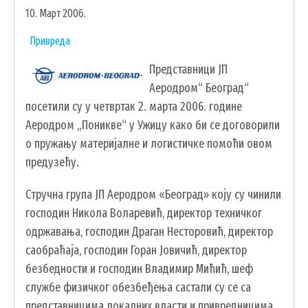
10. Март 2006.
УДРУЖЕЊА И НВО
Привреда
ЛОКАЛНА САМОУПРАВА
Представници ЈП
СКУПШТИНА
Аеродром“ Београд“
ПРЕДСЕДНИК
посетили су у четвртак 2. марта 2006. године
ОПШТИНСКО ВЕЋЕ
Аеродром „Поникве“ у Ужицу како би се договорили
ОПШТИНСКА УПРАВА
о пружању материјалне и логистичке помоћи овом
предузећу.
ОПШТИНСКО ПРАВОБРАНИЛАШТВО
МЕСНЕ ЗАЈЕДНИЦЕ
Стручна група ЈП Аеродром «Београд» коју су чинили
ЈАВНА ПРЕДУЗЕЋА
господин Никола Воларевић, директор техничког
КОМУНАЛНА МИЛИЦИЈА ОПШТИНЕ
одржавања, господин Драган Несторовић, директор
ЧАЈЕТИНА
саобраћаја, господин Горан Јовичић, директор
ИНТЕРНА РЕВИЗИЈА
безбедности и господин Владимир Мићић, шеф
службе физичког обезбеђења састали су се са
представницима локалних власти и привредницима