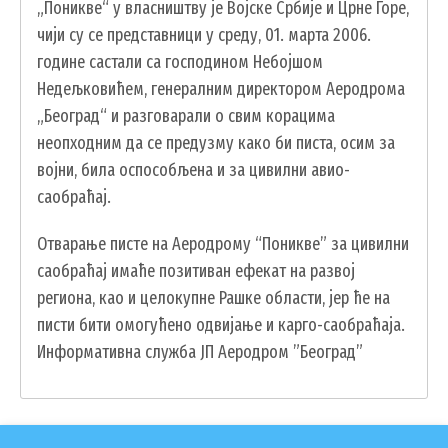
„Поникве“ у власништву је Војске Србије и Црне Горе,
ГИС ЧАЈЕТИНА
чији су се представници у среду, 01. марта 2006.
ПОСТАВИТЕ НАМ ПИТАЊЕ
године састали са господином Небојшом
Недељковићем, генералним директором Аеродрома
„Београд“ и разговарали о свим корацима
неопходним да се предузму како би писта, осим за
војни, била оспособљена и за цивилни авио-
саобраћај.
Отварање писте на Аеродрому “Поникве” за цивилни
саобраћај имаће позитиван ефекат на развој
региона, као и целокупне Рашке области, јер ће на
писти бити омогућено одвијање и карго-саобраћаја.
Информативна служба ЈП Аеродром ”Београд”
ДОКУМЕНТА
КОНТАКТИ