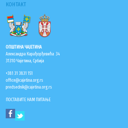
КОНТАКТ
ЗАПОСЛЕНИ У ОПШТИНСКОЈ УПРАВИ
ВАЖНИ ТЕЛЕФОНИ
ПОСТАВИТЕ ПИТАЊЕ
ОПШТИНА ЧАЈЕТИНА
SEARCH
ПРЕТРАЖИ
Александра Карађорђевића 34
FORM
31310 Чајетина, Србија
+381 31 3831 151
office@cajetina.org.rs
predsednik@cajetina.org.rs
ПОСТАВИТЕ НАМ ПИТАЊЕ