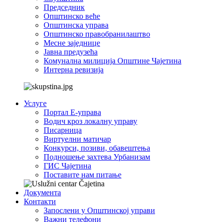
Председник
Општинско веће
Општинска управа
Општинско правобранилаштво
Месне заједнице
Јавна предузећа
Комунална милиција Општине Чајетина
Интерна ревизија
Услуге
Портал Е-управа
Водич кроз локалну управу
Писарница
Виртуелни матичар
Конкурси, позиви, обавештења
Подношење захтева Урбанизам
ГИС Чајетина
Поставите нам питање
Документа
Контакти
Запослени у Општинској управи
Важни телефони