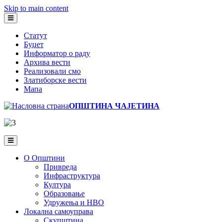
Skip to main content
Статут
Буџет
Информатор о раду
Архива вести
Реализовали смо
Златиборске вести
Мапа
ОПШТИНА ЧАЈЕТИНА
О Општини
Привреда
Инфраструктура
Култура
Образовање
Удружења и НВО
Локална самоуправа
Скупштина