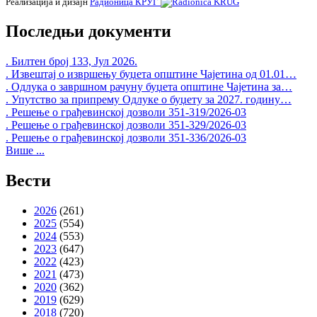
Реализација и дизајн
Радионица КРУГ
Последњи документи
. Билтен број 133, Јул 2026.
. Извештај о извршењу буџета општине Чајетина од 01.01…
. Одлука о завршном рачуну буџета општине Чајетина за…
. Упутство за припрему Одлуке о буџету за 2027. годину…
. Решење о грађевинској дозволи 351-319/2026-03
. Решење о грађевинској дозволи 351-329/2026-03
. Решење о грађевинској дозволи 351-336/2026-03
Више ...
Вести
2026
(261)
2025
(554)
2024
(553)
2023
(647)
2022
(423)
2021
(473)
2020
(362)
2019
(629)
2018
(720)