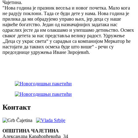
Чајетина.
"Нова година је празник весеља и новог почетка. Мало кога
не радују поклони. Тада се буди дете у нама. Нова година је
прилика да ми обрадујемо управо њих, јер деца су наше
највеће богатство. Један од назначајнијих задатака нас
одраслих јесте да им олакшамо и улепшамо детињство. Осмех
сваког детета за нас представља велику радост. Удружење
„Деца су украс света“ у сарадњи са компанијом Меркатор ће
настојати да таквих осмеха буде што више“ - речи су
председнице удружења Иване Зиројевић.
Контакт
ОПШТИНА ЧАЈЕТИНА
Александра Карађорђевића 34