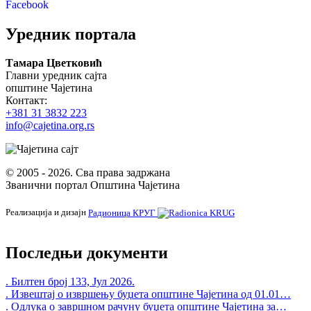
Претражи
Search
Уредник портала
form
Тамара Цветковић
Главни уредник сајта
општине Чајетина
Контакт:
+381 31 3832 223
info@cajetina.org.rs
© 2005 - 2026. Сва права задржана
Званични портал Општина Чајетина
Реализација и дизајн
Радионица КРУГ
Последњи документи
. Билтен број 133, Јул 2026.
. Извештај о извршењу буџета општине Чајетина од 01.01…
. Одлука о завршном рачуну буџета општине Чајетина за…