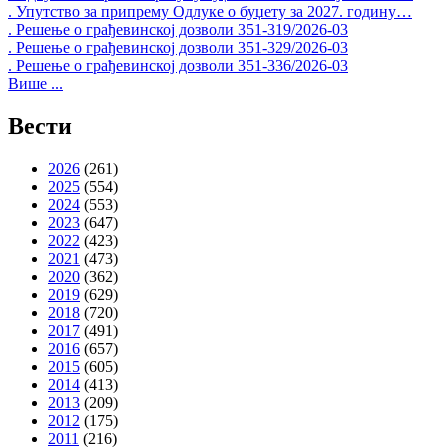
. Упутство за припрему Одлуке о буџету за 2027. годину…
. Решење о грађевинској дозволи 351-319/2026-03
. Решење о грађевинској дозволи 351-329/2026-03
. Решење о грађевинској дозволи 351-336/2026-03
Више ...
Вести
2026
(261)
2025
(554)
2024
(553)
2023
(647)
2022
(423)
2021
(473)
2020
(362)
2019
(629)
2018
(720)
2017
(491)
2016
(657)
2015
(605)
2014
(413)
2013
(209)
2012
(175)
2011
(216)