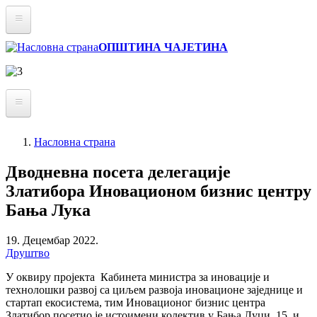
Skip
to
main
Статут
ОПШТИНА ЧАЈЕТИНА
content
Буџет
Информатор о раду
Архива вести
О Општини
Насловна страна
Реализовали смо
You
Привреда
Breadcrumbs
Дводневна посета делегације
are
Златиборске вести
Инфраструктура
here:
Златибора Иновационом бизнис центру
Култура
Мапа
Бања Лука
Образовање
19. Децембар 2022.
Удружења и НВО
Друштво
Локална самоуправа
У оквиру пројекта Кабинета министра за иновације и
технолошки развој са циљем развоја иновационе заједнице и
Скупштина
стартап екосистема, тим Иновационог бизнис центра
Златибор посетио је истоимени колектив у Бања Луци, 15. и