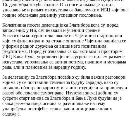
Председник
16. децембра текуће године. Ова посета имала је за циљ
упознавање и размену искустава са бањалучким ИБЦ који ове
Општинско веће
године обележава деценију успешног пословања.
Општинска управа
Колективна посета делегације са Златибора кога су, поред
Општинско правобранилаштво
запослених у ИБ, сачињавали и ученици средње
Угоститељско туристичке школе из Чајетине и старт ап-ови
Месне заједнице
који су финансирани од стране општине Чајетина одвијала се
у форми радног дружења са више него позитивним
Јавна предузећа
резултатима. Поред упознавања са колективом и простором
ИБЦ Бања Лука, уприличен је низ сусрета са циљем размене
Комунална милиција Општине Чајетина
искустава, упознавања са активностима, начином и методама
Интерна ревизија
рада, али и плановима за наредну годину.
За делегацију са Златибора посебно су била важни разговори
којима су се поставили темељи за будућу сарадњу, како су
истакли- обострано корисну, и за институције и за привреду и
развој обе локалне самоуправе. Изузетан значај добили су
сусрети старт ап-ова са Златибора и Бања Луке будући да је
Услуге
свака размена идеја основа за размишљање на тему
унапређења постојећег стања, као и иницирање нових
Портал Е-управа
садржаја.
Водич кроз локалну управу
Писарница