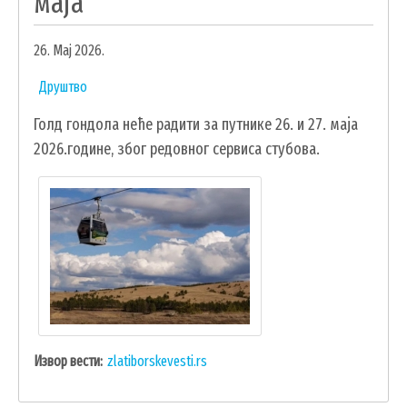
маја
УДРУЖЕЊА И НВО
26. Мај 2026.
ЛОКАЛНА САМОУПРАВА
Друштво
СКУПШТИНА
Голд гондола неће радити за путнике 26. и 27. маја
ПРЕДСЕДНИК
2026.године, због редовног сервиса стубова.
ОПШТИНСКО ВЕЋЕ
ОПШТИНСКА УПРАВА
ОПШТИНСКО ПРАВОБРАНИЛАШТВО
МЕСНЕ ЗАЈЕДНИЦЕ
ЈАВНА ПРЕДУЗЕЋА
КОМУНАЛНА МИЛИЦИЈА ОПШТИНЕ
ЧАЈЕТИНА
ИНТЕРНА РЕВИЗИЈА
Извор вести
zlatiborskevesti.rs