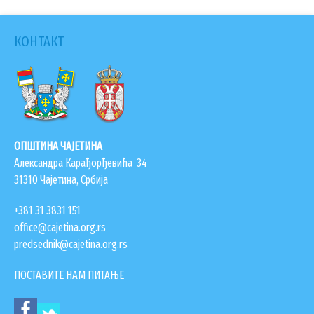
КОНТАКТ
ОПШТИНА ЧАЈЕТИНА
УСЛУГЕ
Александра Карађорђевића 34
31310 Чајетина, Србија
ПОРТАЛ Е-УПРАВА
ВОДИЧ КРОЗ ЛОКАЛНУ УПРАВУ
+381 31 3831 151
office@cajetina.org.rs
ПИСАРНИЦА
predsednik@cajetina.org.rs
ВИРТУЕЛНИ МАТИЧАР
ПОСТАВИТЕ НАМ ПИТАЊЕ
КОНКУРСИ, ПОЗИВИ, ОБАВЕШТЕЊА
ПОДНОШЕЊЕ ЗАХТЕВА УРБАНИЗАМ