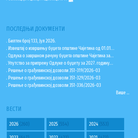
ЗАПОСЛЕНИ У ОПШТИНСКОЈ УПРАВИ
ВАЖНИ ТЕЛЕФОНИ
ПОСТАВИТЕ ПИТАЊЕ
ПОСЛЕДЊИ ДОКУМЕНТИ
. Билтен број 133, Јул 2026.
. Извештај о извршењу буџета општине Чајетина од 01.01…
. Одлука о завршном рачуну буџета општине Чајетина за…
SEARCH
ПРЕТРАЖИ
. Упутство за припрему Одлуке о буџету за 2027. годину…
FORM
. Решење о грађевинској дозволи 351-319/2026-03
. Решење о грађевинској дозволи 351-329/2026-03
. Решење о грађевинској дозволи 351-336/2026-03
Више ...
ВЕСТИ
2026
(260)
2025
(554)
2024
(553)
2023
(647)
2022
(423)
2021
(473)