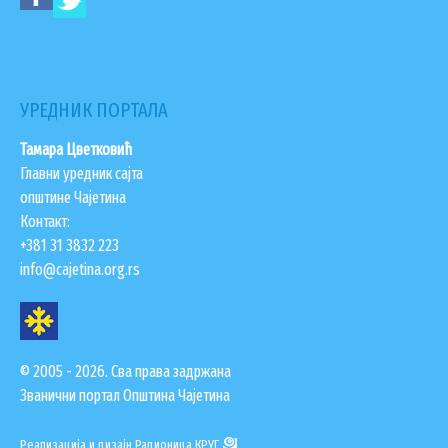
ГИС ЧАЈЕТИНА
ПОСТАВИТЕ НАМ ПИТАЊЕ
УРЕДНИК ПОРТАЛА
Тамара Цветковић
Главни уредник сајта
општине Чајетина
Контакт:
+381 31 3832 223
info@cajetina.org.rs
© 2005 - 2026. Сва права задржана
ДОКУМЕНТА
Званични портал Општина Чајетина
КОНТАКТИ
Реализација и дизајн
Радионица КРУГ