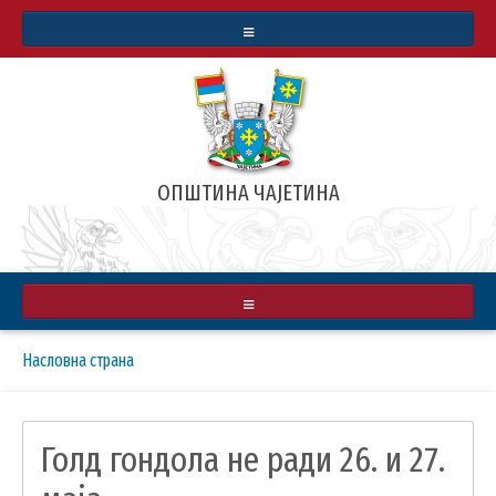
СТАТУТ
БУЏЕТ
ИНФОРМАТОР О РАДУ
ОПШТИНА ЧАЈЕТИНА
АРХИВА ВЕСТИ
РЕАЛИЗОВАЛИ СМО
ЗЛАТИБОРСКЕ ВЕСТИ
О ОПШТИНИ
Breadcrumbs
You
Насловна страна
МАПА
ПРИВРЕДА
are
here:
ИНФРАСТРУКТУРА
Голд гондола не ради 26. и 27.
КУЛТУРА
ОБРАЗОВАЊЕ