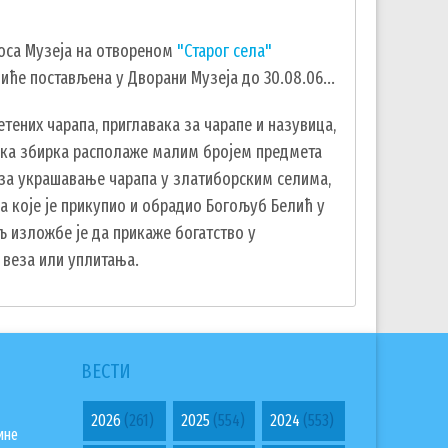
тоса Музеја на отвореном
"Старог села"
биће постављена у Дворани Музеја до 30.08.06...
тених чарапа, приглавака за чарапе и назувица,
јска збирка располаже малим бројем предмета
 за украшавање чарапа у златиборским селима,
 које је прикупио и обрадио Богољуб Белић у
љ изложбе је да прикаже богатство у
 веза или уплитања.
ВЕСТИ
2026
(261)
2025
(554)
2024
(553)
ине