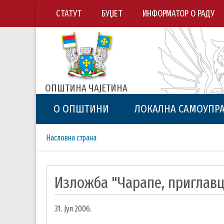
СТАТУТ
БУЏЕТ
ИНФОРМАТОР О РАДУ
ОПШТИНА ЧАЈЕТИНА
О ОПШТИНИ
ЛОКАЛНА САМОУПР
Breadcrumbs
You
Насловна страна
are
here:
Изложба "Чарапе, приглавц
31. Јул 2006.