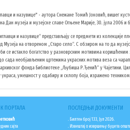
лавци и назувице" - аутора Снежане Томић Јоковић, вишег кус
на Дан музеја и музејске славе Огњене Марије, 30. јула 2006 и 
главци и назувице“ представљају се предмети из колекције пле
д Музеја на отвореном „Старо село“. С обзиром на то да музе
а би се истакло богатство у разноврсним мотивима коришћеним
до сада необјављеним цртежима украсних мотива веза са чарапа
о архивског фонда Библиотеке „Љубиша Р.Ђенић“ у Чајетини. Ци
 украса, умешност у одабиру и склопу боја, изражено техником
К ПОРТАЛА
ПОСЛЕДЊИ ДОКУМЕНТИ
ветковић
. Билтен број 133, Јул 2026.
едник сајта
. Извештај о извршењу буџета општ