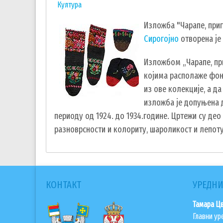
Култура
Изложба "Чарапе, приг
Сирогојно
отворена је 
Изложбом „Чарапе, при
којима располаже фон
из ове колекције, а д
изложба је допуњена 
периоду од 1924. до 1934.године. Цртежи су де
разноврсности и колориту, шароликост и лепоту
КОНТАКТ
УРЕДНИ
Тамара Ц
Главни ур