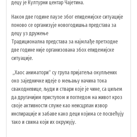
децу је Културни центар Чајетина.
Након две године паузе због епидемијске ситуације
поново се организује новогодишња представа за
децу уз дружење
Традиционална представа за најмлађе претходне
две године није организована збох епидемијске
ситуације.
УСЛУГЕ
„Хаос аниматори“ су група пријатеља окупљених
око заједничке идеје о мењању начина тока
ПОРТАЛ Е-УПРАВА
свакодневице, људи и ствари које је чине, са циљем
ВОДИЧ КРОЗ ЛОКАЛНУ УПРАВУ
да другачијим приступом и погледом на живот кроз
ПИСАРНИЦА
своје активности служе као неисцрпан извор
ВИРТУЕЛНИ МАТИЧАР
инспирације и забаве како деци којима се посвећују
тако и свима који их окружују.
КОНКУРСИ, ПОЗИВИ, ОБАВЕШТЕЊА
ПОДНОШЕЊЕ ЗАХТЕВА УРБАНИЗАМ