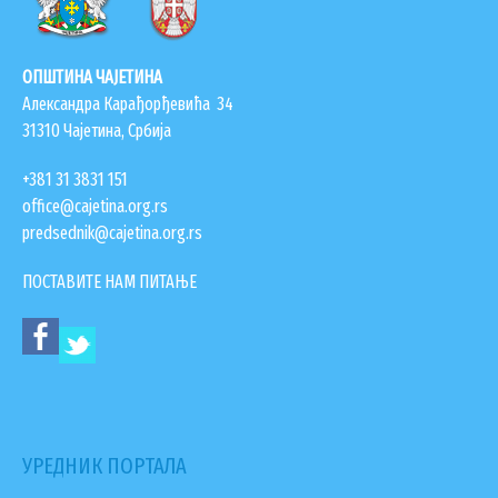
ЗАПОСЛЕНИ У ОПШТИНСКОЈ УПРАВИ
ВАЖНИ ТЕЛЕФОНИ
ОПШТИНА ЧАЈЕТИНА
ПОСТАВИТЕ ПИТАЊЕ
Александра Карађорђевића 34
31310 Чајетина, Србија
+381 31 3831 151
SEARCH
ПРЕТРАЖИ
office@cajetina.org.rs
FORM
predsednik@cajetina.org.rs
ПОСТАВИТЕ НАМ ПИТАЊЕ
УРЕДНИК ПОРТАЛА