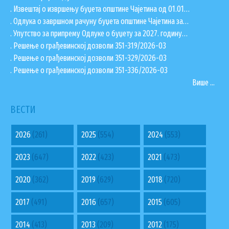
. Извештај о извршењу буџета општине Чајетина од 01.01…
. Одлука о завршном рачуну буџета општине Чајетина за…
. Упутство за припрему Одлуке о буџету за 2027. годину…
. Решење о грађевинској дозволи 351-319/2026-03
. Решење о грађевинској дозволи 351-329/2026-03
. Решење о грађевинској дозволи 351-336/2026-03
Више ...
ВЕСТИ
2026
(261)
2025
(554)
2024
(553)
2023
(647)
2022
(423)
2021
(473)
2020
(362)
2019
(629)
2018
(720)
2017
(491)
2016
(657)
2015
(605)
2014
(413)
2013
(209)
2012
(175)