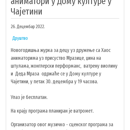
аниматори у Дому културе у
УДРУЖЕЊА И НВО
Чајетини
ЛОКАЛНА САМОУПРАВА
26. Децембар 2022.
СКУПШТИНА
Друштво
ПРЕДСЕДНИК
Новогодишња журка за децу уз дружење са Хаос
ОПШТИНСКО ВЕЋЕ
аниматорима уз присуство Мразице, џина на
ОПШТИНСКА УПРАВА
штулама, жонглерски перформанс, ватрену виолину
ОПШТИНСКО ПРАВОБРАНИЛАШТВО
и Деда Мраза одржаће се у Дому културе у
МЕСНЕ ЗАЈЕДНИЦЕ
Чајетини, у петак 30. децембра у 19 часова.
ЈАВНА ПРЕДУЗЕЋА
КОМУНАЛНА МИЛИЦИЈА ОПШТИНЕ
Улаз је бесплатан.
ЧАЈЕТИНА
На крају програма планиран је ватромет.
ИНТЕРНА РЕВИЗИЈА
Организатор овог музичко - сценског програма за