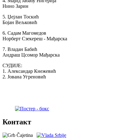
4. Мајид Јабабу Нигерија
Писарница
Нино Зарин
Виртуелни матичар
5. Џејлан Тоскић
Бојан Вељковић
Конкурси, позиви, обавештења
6. Садам Магомедов
Подношење захтева Урбанизам
Норберт Сзекереш - Мађарска
ГИС Чајетина
7. Владан Бабић
Андраш Цсомор Мађарска
Поставите нам питање
СУДИЈЕ:
1. Александар Кнежевић
2. Јована Угреновић
Документа
Контакти
Запослени у Општинској управи
Важни телефони
Контакт
Поставите питање
Претражи