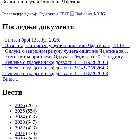
Званични портал Општина Чајетина
Реализација и дизајн
Радионица КРУГ
Последњи документи
. Билтен број 133, Јул 2026.
. Извештај о извршењу буџета општине Чајетина од 01.01…
. Одлука о завршном рачуну буџета општине Чајетина за…
. Упутство за припрему Одлуке о буџету за 2027. годину…
. Решење о грађевинској дозволи 351-319/2026-03
. Решење о грађевинској дозволи 351-329/2026-03
. Решење о грађевинској дозволи 351-336/2026-03
Више ...
Вести
2026
(261)
2025
(554)
2024
(553)
2023
(647)
2022
(423)
2021
(473)
2020
(362)