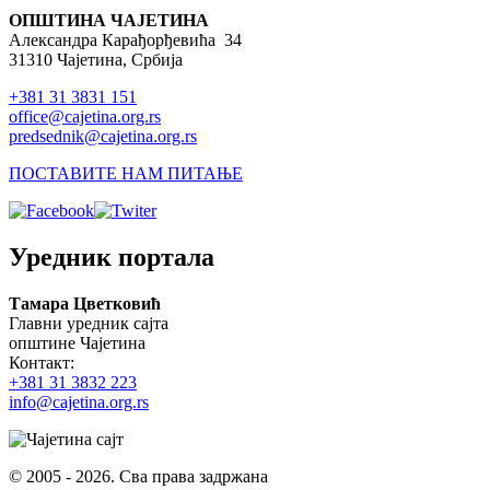
ОПШТИНА ЧАЈЕТИНА
Александра Карађорђевића 34
Search form
31310 Чајетина, Србија
+381 31 3831 151
Претражи
office@cajetina.org.rs
predsednik@cajetina.org.rs
ПОСТАВИТЕ НАМ ПИТАЊЕ
Уредник портала
Тамара Цветковић
Главни уредник сајта
општине Чајетина
Контакт:
+381 31 3832 223
info@cajetina.org.rs
© 2005 - 2026. Сва права задржана