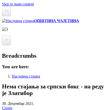
Skip to main content
Статут
ОПШТИНА ЧАЈЕТИНА
Буџет
Информатор о раду
Архива вести
О Општини
Breadcrumbs
Реализовали смо
Привреда
Златиборске вести
Инфраструктура
You are here:
Култура
Мапа
Насловна страна
Образовање
Нема стајања за српски бокс - на реду
Удружења и НВО
је Златибор
Локална самоуправа
30. Децембар 2021.
Спорт
Скупштина