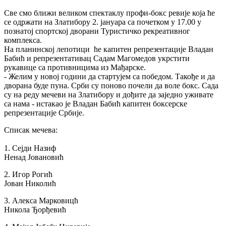
Све смо ближи великом спектаклу профи-бокс ревије која ће
Председник
се одржати на Златибору 2. јануара са почетком у 17.00 у
Општинско веће
познатој спортској дворани Туристичко рекреативног
комплекса.
Општинска управа
На планинској лепотици ће капитен репрезентације Владан
Бабић и репрезентативац Садам Магомедов укрстити
Општинско правобранилаштво
рукавице са противницима из Мађарске.
Месне заједнице
- Желим у новој години да стартујем са победом. Такође и да
дворана буде пуна. Срби су поново почели да воле бокс. Сада
Јавна предузећа
су на реду мечеви на Златибору и дођите да заједно уживате
са нама - истакао је Владан Бабић капитен боксерске
Комунална милиција Општине Чајетина
репрезентације Србије.
Интерна ревизија
Списак мечева:
1. Сејди Назиф
Ненад Јовановић
2. Игор Рогић
Услуге
Јован Николић
Портал Е-управа
3. Алекса Марковицћ
Никола Ђорђевић
Водич кроз локалну управу