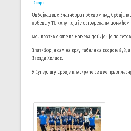
Спорт
Одбојкашице Златибора победом над Србијанком
победа у 11. колу која је остварена на домаћем 
Меч против екипе из Ваљева добијен је по сетовим
Златибор је сам на врху табеле са скором 8/3, 
Звезда Хелиос.
У Суперлигу Србије пласираће се две првопласи