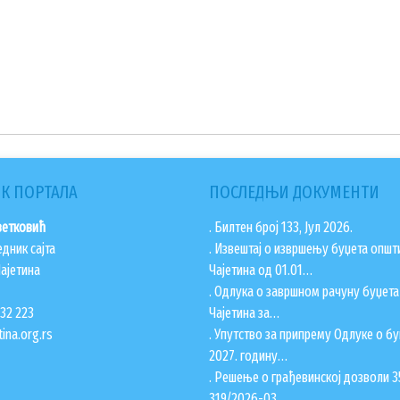
К ПОРТАЛА
ПОСЛЕДЊИ ДОКУМЕНТИ
ветковић
. Билтен број 133, Јул 2026.
едник сајта
. Извештај о извршењу буџета општ
ајетина
Чајетина од 01.01…
. Одлука о завршном рачуну буџет
832 223
Чајетина за…
ina.org.rs
. Упутство за припрему Одлуке о бу
2027. годину…
. Решење о грађевинској дозволи 3
319/2026-03