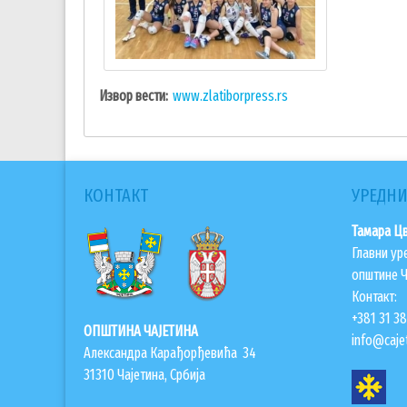
Извор вести
www.zlatiborpress.rs
КОНТАКТ
УРЕДНИ
Тамара Ц
Главни ур
општине Ч
Контакт:
+381 31 3
ОПШТИНА ЧАЈЕТИНА
info@cajet
Александра Карађорђевића 34
31310 Чајетина, Србија