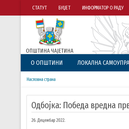
СТАТУТ
БУЏЕТ
ИНФОРМАТОР О РАДУ
ОПШТИНА ЧАЈЕТИНА
О ОПШТИНИ
ЛОКАЛНА САМОУПР
Breadcrumbs
You
Насловна страна
are
here:
Одбојка: Победа вредна пр
26. Децембар 2022.