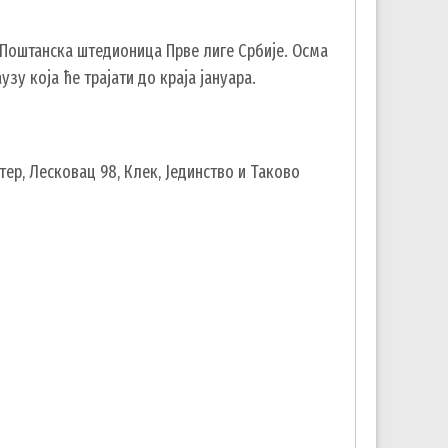
Поштанска штедионица Прве лиге Србије. Осма
зу која ће трајати до краја јануара.
тер, Лесковац 98, Клек, Јединство и Таково