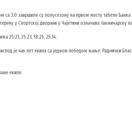
 са 3:0 завршиле су полусезону на првом месту табеле Банка 
терену у Спортској дворани у Чајетини означава такмичарску пау
а 25:21, 25:23, 18:25, 25:14.
а испод је чак пет екипа са једном победом мање: Раднички Блас
ране екипе.