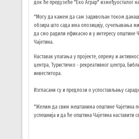
док ће предузеће "Еко Аграр" измеђуосталог н
"Могу да кажем да сам задивољан током данашњ
обзира што сада има опозицију, сучељавања ми
да смо радили ефикасно и у интересу општине Ч
Чајетина.
Наставак улагања у пројекте, опрему и активно
центра, Туристичко - рекреативног центра, Биб
инвеститора.
Изгласани су и предлози о успостављању сарадњ
"Желим да свим мештанима општине Чајетина по
успешнија и да ће општина Чајетина наставити с