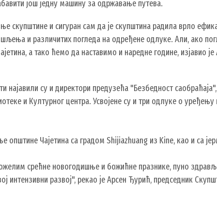
абавити још једну машину за одржавање путева.
е скупштине и сигуран сам да је скупштина радила врло ефика
шљења и различитих погледа на одређене одлуке. Али, ако пог
ајетина, а тако ћемо да наставимо и наредне године, изјавио ј
сти најавили су и директори предузећа "Безбедност саобраћаја"
лиотеке и Културног центра. Усвојене су и три одлуке о уређењ
е општине Чајетина са градом Shijiazhuang из Kinе, као и са 
желим срећне новогодишње и божићне празнике, пуно здравља, 
вој интензивни развој", рекао је Арсен Ђурић, председник Скуп