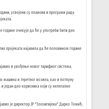
одини, усвојени су планови и програми рада
јеката.
 године очекује да ће у употреби бити део
лих пројеката најавила да ће половином године
ајавио и увођење новог тарифног система,
х машина и теретног возила, као и потпуну
 и један део корисника који су нелегално
авио је директор JP "Зоохигијена" Дарко Томић,