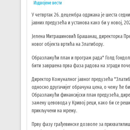
Издвојене вести
У четвртак 26. децембра одржана је шеста седн
јавних предузећа и установа како би у новој, 2
Јелена Митрашиновић Брашанац, директорка Пред
новог објекта вртића на Златибору.
Образлажући план и програм рада" Голд Гондоле
бити завршена прва фаза радова на згради поче
Директор Комуналног јавног предузећа "Златибо
односно другачијег обрачуна цена, о чему ће б
Образлажући финансијски план предузећа, дирек
замену цевовода у Кривој реци, како би се реши
прикључени на мрежу.
Прву фазу грађевинске дозволе за прихватилишт