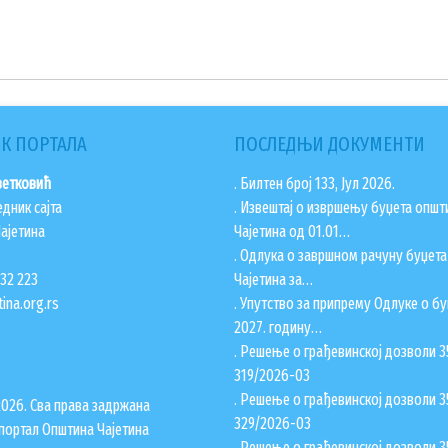
К ПОРТАЛА
ПОСЛЕДЊИ ДОКУМЕНТИ
ветковић
. Билтен број 133, Јул 2026.
едник сајта
. Извештај о извршењу буџета општ
ајетина
Чајетина од 01.01…
. Одлука о завршном рачуну буџет
832 223
Чајетина за…
ina.org.rs
. Упутство за припрему Одлуке о бу
2027. годину…
. Решење о грађевинској дозволи 3
319/2026-03
. Решење о грађевинској дозволи 3
2026. Сва права задржана
329/2026-03
портал Општина Чајетина
. Решење о грађевинској дозволи 3