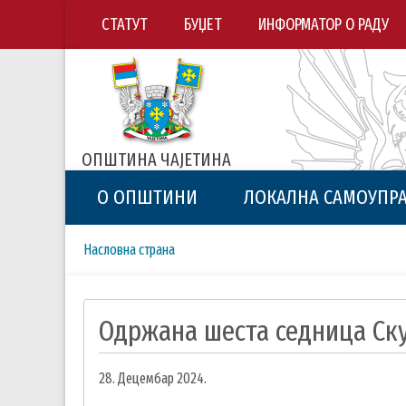
СТАТУТ
БУЏЕТ
ИНФОРМАТОР О РАДУ
ОПШТИНА ЧАЈЕТИНА
О ОПШТИНИ
ЛОКАЛНА САМОУПР
Breadcrumbs
You
Насловна страна
are
here:
Одржана шеста седница Ск
28. Децембар 2024.