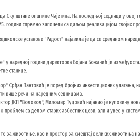
ица Скупштине општине Чајетина. На последњој седници у овој г
025. години спремно започели са даљом реализацијом својих про
школске установе "Радост" најавила је да се средином наредне
" у наредној години директорка Бојана Божанић је измеђуоста
тне станице.
р" Срђан Пантовић је поред бројних инвестиционих улагања, н
ити више речи на наредним седницама.
тор ЈКП "Водовод", Миломир Туцовић најавио је куповину нови
о проблем са делом старих азбестних цеви, али и увео у систем
е за животиње, као и простор за смештај великих животиња нај