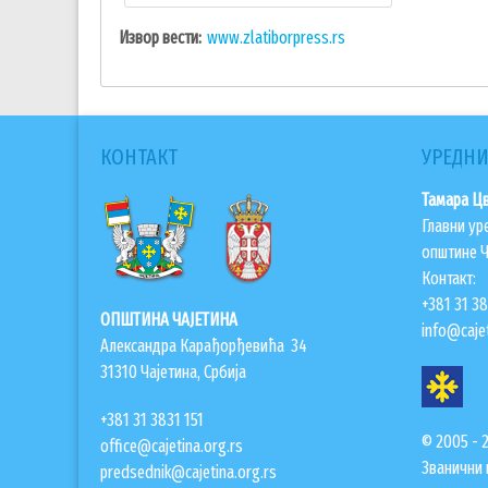
Извор вести
www.zlatiborpress.rs
КОНТАКТ
УРЕДНИ
Тамара Ц
Главни ур
општине Ч
Контакт:
+381 31 3
ОПШТИНА ЧАЈЕТИНА
info@cajet
Александра Карађорђевића 34
31310 Чајетина, Србија
+381 31 3831 151
© 2005 - 
office@cajetina.org.rs
Званични 
predsednik@cajetina.org.rs