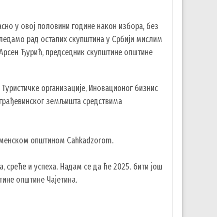
сно у овој половини године након избора, без
ледамо рад осталих скупштина у Србији мислим
е Арсен Ђурић, председник скупштине општине
, Туристичке организације, Иновационог бизнис
у грађевинског земљишта средствима
јерменском општином Cahkadzorom.
среће и успеха. Надам се да ће 2025. бити још
штине општине Чајетина.