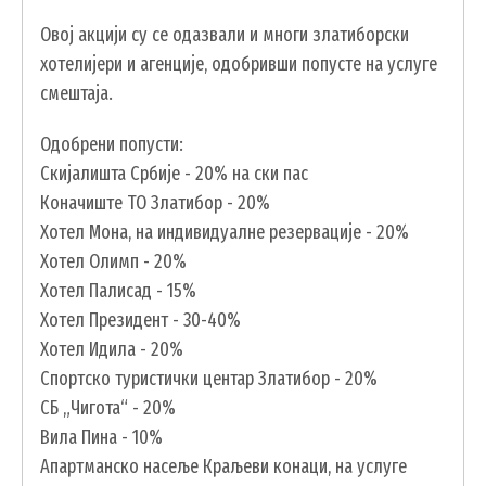
Овој акцији су се одазвали и многи златиборски
хотелијери и агенције, одобривши попусте на услуге
смештаја.
Одобрени попусти:
Скијалишта Србије - 20% на ски пас
Коначиште ТО Златибор - 20%
Хотел Мона, на индивидуалне резервације - 20%
Хотел Олимп - 20%
УСЛУГЕ
Хотел Палисад - 15%
Хотел Президент - 30-40%
ПОРТАЛ Е-УПРАВА
Хотел Идила - 20%
ВОДИЧ КРОЗ ЛОКАЛНУ УПРАВУ
Спортско туристички центар Златибор - 20%
ПИСАРНИЦА
СБ „Чигота“ - 20%
ВИРТУЕЛНИ МАТИЧАР
Вила Пина - 10%
Апартманско насеље Краљеви конаци, на услуге
КОНКУРСИ, ПОЗИВИ, ОБАВЕШТЕЊА