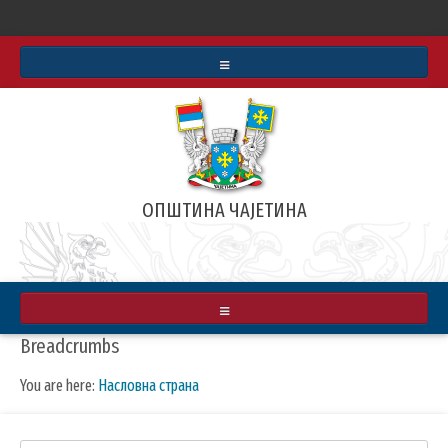
СТАТУТ
БУЏЕТ
ИНФОРМАТОР О РАДУ
ОПШТИНА ЧАЈЕТИНА
АРХИВА ВЕСТИ
РЕАЛИЗОВАЛИ СМО
ЗЛАТИБОРСКЕ ВЕСТИ
О ОПШТИНИ
Breadcrumbs
МАПА
ПРИВРЕДА
You are here:
Насловна страна
ИНФРАСТРУКТУРА
КУЛТУРА