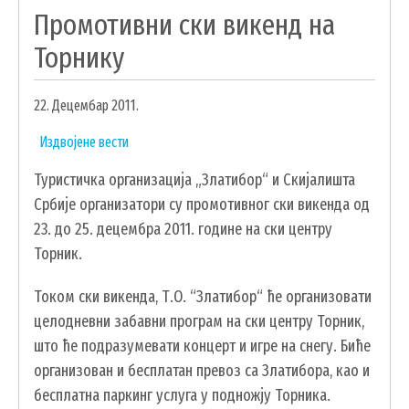
Промотивни ски викенд на
ОБРАЗОВАЊЕ
Торнику
УДРУЖЕЊА И НВО
ЛОКАЛНА САМОУПРАВА
22. Децембар 2011.
СКУПШТИНА
Издвојене вести
ПРЕДСЕДНИК
Туристичка организација „Златибор“ и Скијалишта
ОПШТИНСКО ВЕЋЕ
Србије организатори су промотивног ски викенда од
ОПШТИНСКА УПРАВА
23. до 25. децембра 2011. године на ски центру
ОПШТИНСКО ПРАВОБРАНИЛАШТВО
Торник.
МЕСНЕ ЗАЈЕДНИЦЕ
Током ски викенда, Т.О. “Златибор“ ће организовати
ЈАВНА ПРЕДУЗЕЋА
целодневни забавни програм на ски центру Торник,
КОМУНАЛНА МИЛИЦИЈА ОПШТИНЕ
што ће подразумевати концерт и игре на снегу. Биће
ЧАЈЕТИНА
организован и бесплатан превоз са Златибора, као и
ИНТЕРНА РЕВИЗИЈА
бесплатна паркинг услуга у подножју Торника.