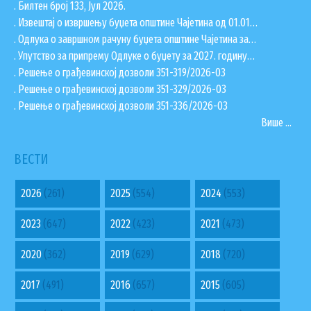
. Билтен број 133, Јул 2026.
. Извештај о извршењу буџета општине Чајетина од 01.01…
. Одлука о завршном рачуну буџета општине Чајетина за…
. Упутство за припрему Одлуке о буџету за 2027. годину…
. Решење о грађевинској дозволи 351-319/2026-03
. Решење о грађевинској дозволи 351-329/2026-03
. Решење о грађевинској дозволи 351-336/2026-03
Више ...
ВЕСТИ
2026
(261)
2025
(554)
2024
(553)
2023
(647)
2022
(423)
2021
(473)
2020
(362)
2019
(629)
2018
(720)
2017
(491)
2016
(657)
2015
(605)