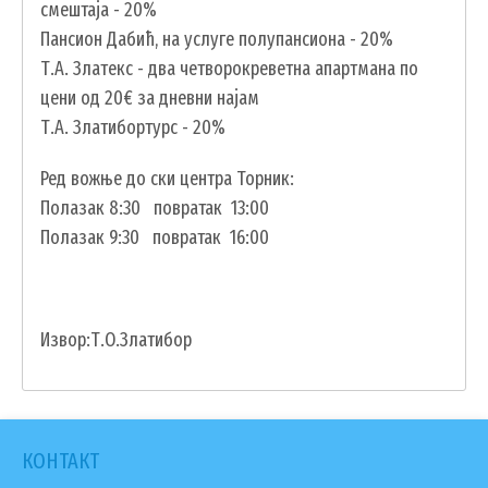
смештаја - 20%
ПОДНОШЕЊЕ ЗАХТЕВА УРБАНИЗАМ
Пансион Дабић, на услуге полупансиона - 20%
ГИС ЧАЈЕТИНА
Т.А. Златекс - два четворокреветна апартмана по
ПОСТАВИТЕ НАМ ПИТАЊЕ
цени од 20€ за дневни најам
Т.А. Златибортурс - 20%
Ред вожње до ски центра Торник:
Полазак 8:30 повратак 13:00
Полазак 9:30 повратак 16:00
Извор:Т.О.Златибор
КОНТАКТ
ДОКУМЕНТА