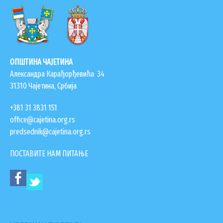
КОНТАКТИ
ЗАПОСЛЕНИ У ОПШТИНСКОЈ УПРАВИ
ВАЖНИ ТЕЛЕФОНИ
ОПШТИНА ЧАЈЕТИНА
ПОСТАВИТЕ ПИТАЊЕ
Александра Карађорђевића 34
31310 Чајетина, Србија
+381 31 3831 151
SEARCH FORM
office@cajetina.org.rs
ПРЕТРАЖИ
predsednik@cajetina.org.rs
ПОСТАВИТЕ НАМ ПИТАЊЕ