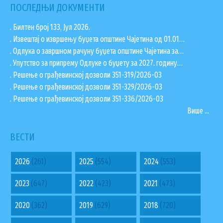
ПОСЛЕДЊИ ДОКУМЕНТИ
. Билтен број 133, Јул 2026.
. Извештај о извршењу буџета општине Чајетина од 01.01…
. Одлука о завршном рачуну буџета општине Чајетина за…
. Упутство за припрему Одлуке о буџету за 2027. годину…
. Решење о грађевинској дозволи 351-319/2026-03
. Решење о грађевинској дозволи 351-329/2026-03
. Решење о грађевинској дозволи 351-336/2026-03
Више ...
ВЕСТИ
2026
(261)
2025
(554)
2024
(553)
2023
(647)
2022
(423)
2021
(473)
2020
(362)
2019
(629)
2018
(720)