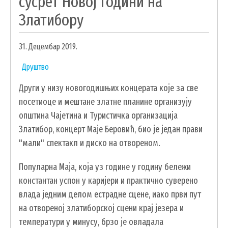
сусрет Новој години на
УДРУЖЕЊА И НВО
Златибору
ЛОКАЛНА САМОУПРАВА
31. Децембар 2019.
СКУПШТИНА
Друштво
ПРЕДСЕДНИК
Други у низу новогодишњих концерата које за све
ОПШТИНСКО ВЕЋЕ
посетиоце и мештане златне планине организују
ОПШТИНСКА УПРАВА
општина Чајетина и Туристичка организација
ОПШТИНСКО ПРАВОБРАНИЛАШТВО
Златибор, концерт Маје Беровић, био је један прави
МЕСНЕ ЗАЈЕДНИЦЕ
"мали" спектакл и диско на отвореном.
ЈАВНА ПРЕДУЗЕЋА
Популарна Маја, која уз године у годину бележи
КОМУНАЛНА МИЛИЦИЈА ОПШТИНЕ
ЧАЈЕТИНА
константан успон у каријери и практично суверено
влада једним делом естрадне сцене, иако први пут
ИНТЕРНА РЕВИЗИЈА
на отвореној златиборској сцени крај језера и
температури у минусу, брзо је овладала