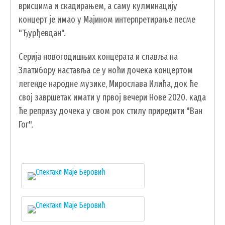
врисцима и скадирањем, а саму кулминацију
КОНТАКТИ
концерт је имао у Мајином интерпретирање песме
ЗАПОСЛЕНИ У ОПШТИНСКОЈ УПРАВИ
"Ђурђевдан".
ВАЖНИ ТЕЛЕФОНИ
Серија новогодишњих концерата и славља на
ПОСТАВИТЕ ПИТАЊЕ
Златибору наставља се у ноћи дочека концертом
легенде народне музике, Мирослава Илића, док ће
свој завршетак имати у првој вечери Нове 2020. када
SEARCH
ПРЕТРАЖИ
ће репризу дочека у свом рок стилу приредити "Ван
FORM
Гог".