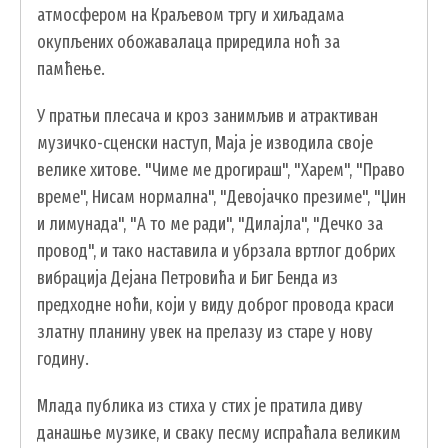
атмосфером на Краљевом тргу и хиљадама
УСЛУГЕ
окупљених обожавалаца приредила ноћ за
памћење.
ПОРТАЛ Е-УПРАВА
ВОДИЧ КРОЗ ЛОКАЛНУ УПРАВУ
У пратњи плесача и кроз занимљив и атрактиван
музичко-сценски наступ, Маја је изводила своје
ПИСАРНИЦА
велике хитове. "Чиме ме дрогираш", "Харем", "Право
ВИРТУЕЛНИ МАТИЧАР
време", Нисам нормална", "Девојачко презиме", "Џин
КОНКУРСИ, ПОЗИВИ, ОБАВЕШТЕЊА
и лимунада", "А то ме ради", "Дилајла", "Дечко за
провод", и тако наставила и убрзала вртлог добрих
ПОДНОШЕЊЕ ЗАХТЕВА УРБАНИЗАМ
вибрација Дејана Петровића и Биг Бенда из
ГИС ЧАЈЕТИНА
предходне ноћи, који у виду доброг провода краси
ПОСТАВИТЕ НАМ ПИТАЊЕ
златну планину увек на прелазу из старе у нову
годину.
Млада публика из стиха у стих је пратила диву
ДОКУМЕНТА
данашње музике, и сваку песму испраћала великим