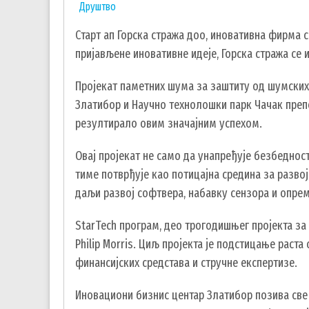
Друштво
Старт ап Горска стража доо, иновативна фирма с
пријављене иновативне идеје, Горска стража се 
Пројекат паметних шума за заштиту од шумских
Златибор и Научно технолошки парк Чачак препо
резултирало овим значајним успехом.
Овај пројекат не само да унапређује безбедност
тиме потврђује као потицајна средина за развој
даљи развој софтвера, набавку сензора и опрем
StarTech програм, део трогодишњег пројекта за
Philip Morris. Циљ пројекта је подстицање рас
финансијских средстава и стручне експертизе.
Иновациони бизнис центар Златибор позива све 