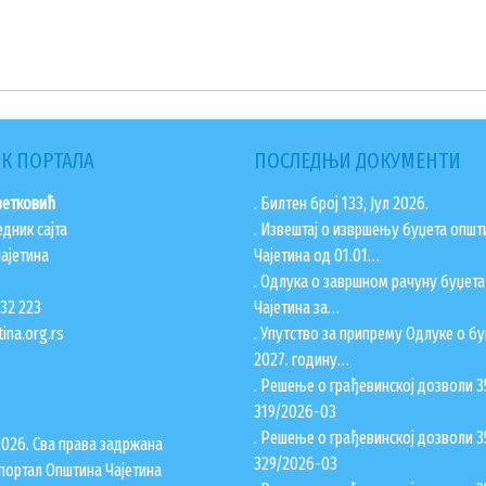
К ПОРТАЛА
ПОСЛЕДЊИ ДОКУМЕНТИ
ветковић
. Билтен број 133, Јул 2026.
едник сајта
. Извештај о извршењу буџета општ
ајетина
Чајетина од 01.01…
. Одлука о завршном рачуну буџет
832 223
Чајетина за…
ina.org.rs
. Упутство за припрему Одлуке о бу
2027. годину…
. Решење о грађевинској дозволи 3
319/2026-03
. Решење о грађевинској дозволи 3
2026. Сва права задржана
329/2026-03
портал Општина Чајетина