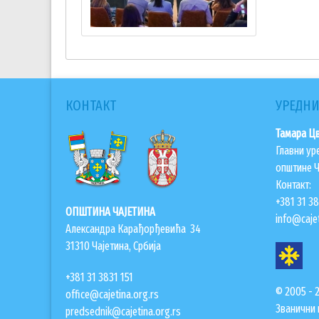
КОНТАКТ
УРЕДНИ
Тамара Ц
Главни ур
општине Ч
Контакт:
+381 31 3
ОПШТИНА ЧАЈЕТИНА
info@cajet
Александра Карађорђевића 34
31310 Чајетина, Србија
+381 31 3831 151
© 2005 - 
office@cajetina.org.rs
Званични 
predsednik@cajetina.org.rs