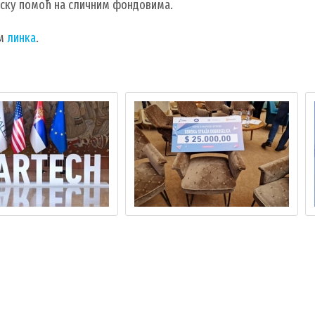
јску помоћ на сличним фондовима.
ем
линка
.