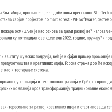
а Златибора, проглашена је за добитника престижног StarTech пр
истакла својим пројектом " Smart Forest - WF Software", систе
 пожара осмишљен је као основа за даљи развој већ направљен
знали су потенцијал ове идеје још 2022. године, пружајући под
 и заштиту шумских подручја, већ је и сјајан пример промоције
 предузетништва и креативних идеја. Горска стража доо ће иско
е, као и тестирање система.
 промоцију иновација и технолошког развоја у Србији, спрово
та српских компанија кроз трансформацију традиционалне економ
заинтересоване за развој креативних идеја и старт апова да се