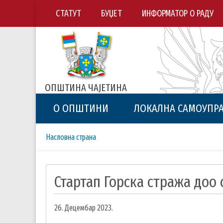
СТАТУТ
БУЏЕТ
ИНФОРМАТОР О РАДУ
ОПШТИНА ЧАЈЕТИНА
О ОПШТИНИ
ЛОКАЛНА САМОУПР
Breadcrumbs
You
Насловна страна
are
here:
Стартап Горска стража доо 
26. Децембар 2023.