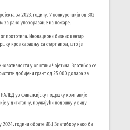
ојекта за 2023. годину. У конкуренцији од 302
мом за рано упозоравање на пожаре.
ог прототипа. Иновациони бизнис центар
ршку кроз сарадњу са старт апом, што је
 иновативности у општини Чајетина. Златибор се
ристити добијени грант од 25 000 долара за
ди НАЛЕД уз финансијску подршку компаније
ије у дигиталну, пружајући подршку у виду
 у 2024. години обрате ИБЦ Златибору како би