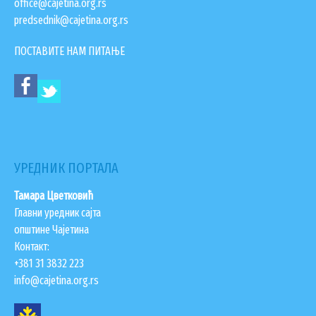
office@cajetina.org.rs
predsednik@cajetina.org.rs
ЗАПОСЛЕНИ У ОПШТИНСКОЈ УПРАВИ
ВАЖНИ ТЕЛЕФОНИ
ПОСТАВИТЕ НАМ ПИТАЊЕ
ПОСТАВИТЕ ПИТАЊЕ
SEARCH
ПРЕТРАЖИ
FORM
УРЕДНИК ПОРТАЛА
Тамара Цветковић
Главни уредник сајта
општине Чајетина
Контакт:
+381 31 3832 223
info@cajetina.org.rs