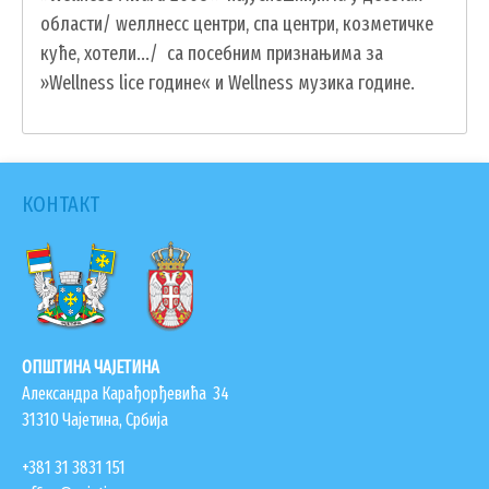
ГИС ЧАЈЕТИНА
области/ wеллнесс центри, спа центри, козметичке
куће, хотели.../ са посебним признањима за
ПОСТАВИТЕ НАМ ПИТАЊЕ
»Wellness lice године« и Wellness музика године.
КОНТАКТ
ОПШТИНА ЧАЈЕТИНА
Александра Карађорђевића 34
31310 Чајетина, Србија
ДОКУМЕНТА
+381 31 3831 151
КОНТАКТИ