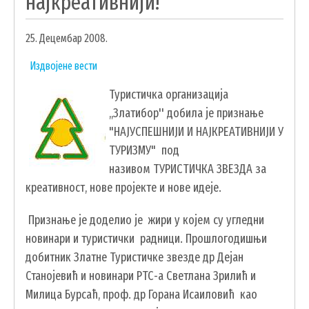
најкреативнији!
УДРУЖЕЊА И НВО
25. Децембар 2008.
ЛОКАЛНА САМОУПРАВА
Издвојене вести
СКУПШТИНА
Туристичка организација
ПРЕДСЕДНИК
,,Златибор'' добила је признање
ОПШТИНСКО ВЕЋЕ
"НАЈУСПЕШНИЈИ И НАЈКРЕАТИВНИЈИ У
ОПШТИНСКА УПРАВА
ТУРИЗМУ" под
ОПШТИНСКО ПРАВОБРАНИЛАШТВО
називом ТУРИСТИЧКА ЗВЕЗДА за
МЕСНЕ ЗАЈЕДНИЦЕ
креативност, нове пројекте и нове идеје.
ЈАВНА ПРЕДУЗЕЋА
Признање је доделио је жири у којем су угледни
КОМУНАЛНА МИЛИЦИЈА ОПШТИНЕ
новинари и туристички радници. Прошлогодишњи
ЧАЈЕТИНА
добитник Златне Туристичке звезде др Дејан
ИНТЕРНА РЕВИЗИЈА
Станојевић и новинари РТС-а Светлана Зрилић и
Милица Бурсаћ, проф. др Горана Исаиловић као