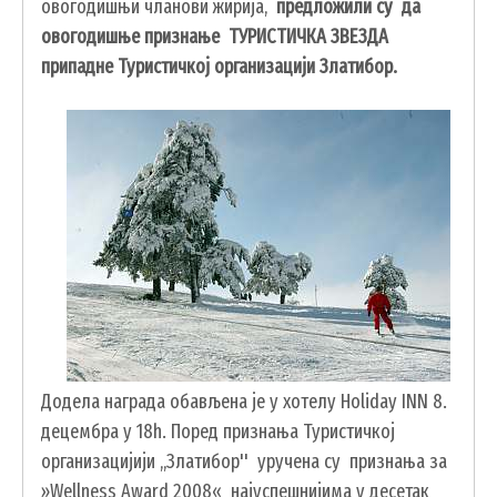
овогодишњи чланови жирија,
предложили су да
овогодишње признање ТУРИСТИЧКА ЗВЕЗДА
припадне Туристичкој организацији Златибор.
УСЛУГЕ
ПОРТАЛ Е-УПРАВА
ВОДИЧ КРОЗ ЛОКАЛНУ УПРАВУ
ПИСАРНИЦА
ВИРТУЕЛНИ МАТИЧАР
Додела награда обављена је у хотелу Holiday INN 8.
децембра у 18h. Поред признања Туристичкој
КОНКУРСИ, ПОЗИВИ, ОБАВЕШТЕЊА
организацијији ‚‚Златибор'' уручена су признања за
ПОДНОШЕЊЕ ЗАХТЕВА УРБАНИЗАМ
»Wellness Award 2008« најуспешнијима у десетак