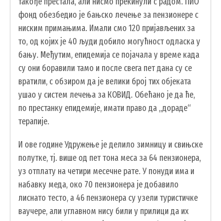
такође престала, али нисмо прекинули с радом. ПИО
ГИС ЧАЈЕТИНА
фонд обезбедио је бањско лечење за пензионере с
ПОСТАВИТЕ НАМ ПИТАЊЕ
ниским примањима. Имали смо 120 пријављених за
то, од којих је 40 људи добило могућност одласка у
бању. Међутим, епидемија се појачала у време када
су они боравили тамо и после свега пет дана су се
вратили, с обзиром да је велики број тих објеката
ушао у систем лечења за КОВИД. Обећано је да ће,
по престанку епидемије, имати право да „дораде“
терапије.
И ове године Удружење је делило зимницу и свињске
полутке, тј. више од пет тона меса за 64 пензионера,
уз отплату на четири месечне рате. У понуди има и
набавку меда, око 70 пензионера је добавило
ДОКУМЕНТА
лиснато тесто, а 46 пензионера су узели туристичке
ваучере, али углавном нису били у прилици да их
КОНТАКТИ