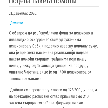
Подела пакета помоћи
УДРУЖЕЊА И НВО
21. Децембар 2020.
ЛОКАЛНА САМОУПРАВА
Друштво
СКУПШТИНА
С обзиром да је „Републички фонд за пензионо и
ПРЕДСЕДНИК
инвалидско осигурање“ свим удружењима
ОПШТИНСКО ВЕЋЕ
пензионера у Србији поделио извесну новчану суму,
ОПШТИНСКА УПРАВА
она је пре свега намењена реализацији поделе
ОПШТИНСКО ПРАВОБРАНИЛАШТВО
пакета помоћи старијим грађанима који имају
МЕСНЕ ЗАЈЕДНИЦЕ
пензију нижу од 15 хиљада динара. На подручју
општине Чајетина више je од 1400 пензионера са
ЈАВНА ПРЕДУЗЕЋА
таквим примањима.
КОМУНАЛНА МИЛИЦИЈА ОПШТИНЕ
ЧАЈЕТИНА
-Добили смо средства у износу од 176.300 динара, а
ИНТЕРНА РЕВИЗИЈА
на претходно расписани оглас примили смо 210
захтева старијих суграђана. Формирали смо