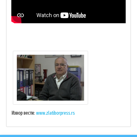
Извор вести
www.zlatiborpress.rs