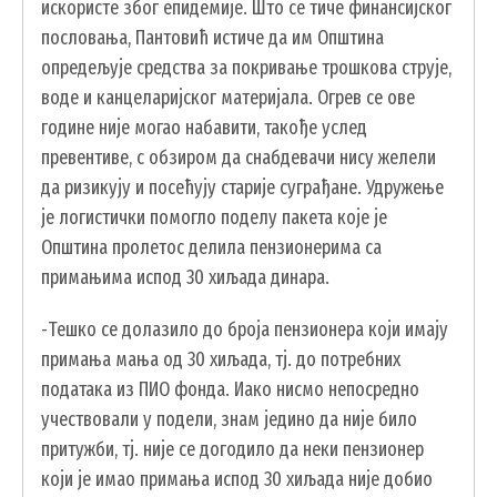
искористе због епидемије. Што се тиче финансијског
ЗАПОСЛЕНИ У ОПШТИНСКОЈ УПРАВИ
пословања, Пантовић истиче да им Општина
опредељује средства за покривање трошкова струје,
ВАЖНИ ТЕЛЕФОНИ
воде и канцеларијског материјала. Огрев се ове
ПОСТАВИТЕ ПИТАЊЕ
године није могао набавити, такође услед
превентиве, с обзиром да снабдевачи нису желели
да ризикују и посећују старије суграђане. Удружење
SEARCH
ПРЕТРАЖИ
је логистички помогло поделу пакета које је
FORM
Општина пролетос делила пензионерима са
примањима испод 30 хиљада динара.
-Тешко се долазило до броја пензионера који имају
примања мања од 30 хиљада, тј. до потребних
података из ПИО фонда. Иако нисмо непосредно
учествовали у подели, знам једино да није било
притужби, тј. није се догодило да неки пензионер
који је имао примања испод 30 хиљада није добио