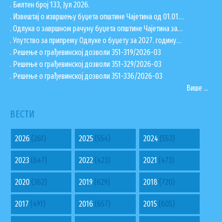
. Билтен број 133, Јул 2026.
. Извештај о извршењу буџета општине Чајетина од 01.01…
. Одлука о завршном рачуну буџета општине Чајетина за…
. Упутство за припрему Одлуке о буџету за 2027. годину…
. Решење о грађевинској дозволи 351-319/2026-03
. Решење о грађевинској дозволи 351-329/2026-03
. Решење о грађевинској дозволи 351-336/2026-03
Више ...
ВЕСТИ
2026
(261)
2025
(554)
2024
(553)
2023
(647)
2022
(423)
2021
(473)
2020
(362)
2019
(629)
2018
(720)
2017
(491)
2016
(657)
2015
(605)