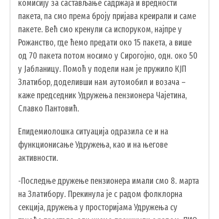
комисију за састављање садржаја и вредности
пакета, па смо према броју пријава креирали и саме
пакете. Већ смо кренули са испоруком, најпре у
Рожанство, где ћемо предати око 15 пакета, а више
од 70 пакета потом носимо у Сирогојно, одн. око 50
у Јабланицу. Помоћ у подели нам је пружило КЈП
Златибор, доделивши нам аутомобил и возача –
каже председник Удружења пензионера Чајетина,
УСЛУГЕ
Славко Пантовић.
ПОРТАЛ Е-УПРАВА
Епидемиолошка ситуација одразила се и на
функционисање Удружења, као и на његове
ВОДИЧ КРОЗ ЛОКАЛНУ УПРАВУ
активности.
ПИСАРНИЦА
ВИРТУЕЛНИ МАТИЧАР
-Последње дружење пензионера имали смо 8. марта
на Златибору. Прекинула је с радом фолклорна
КОНКУРСИ, ПОЗИВИ, ОБАВЕШТЕЊА
секција, дружења у просторијама Удружења су
ПОДНОШЕЊЕ ЗАХТЕВА УРБАНИЗАМ