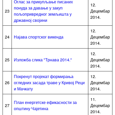
Оглас за прикупљање писаних
12.
понуда за давање у закуп
23
Децембар
пољопривредног земљишта у
2014.
државној својини
12.
24
Најава спортског викенда
Децембар
2014.
12.
25
Изложба слика "Трнава 2014."
Децембар
2014.
Покренут пројекат формирања
12.
26
огледних засада траве у Кривој Реци
Децембар
и Мачкату
2014.
11.
План енергетске ефикасности за
27
Децембар
општину Чајетина
2014.