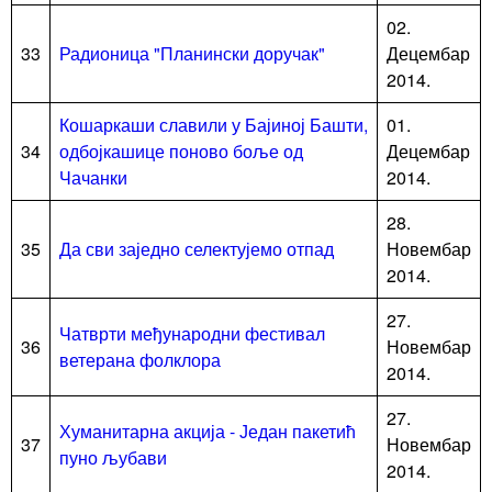
02.
33
Радионица "Планински доручак"
Децембар
2014.
Кошаркаши славили у Бајиној Башти,
01.
34
одбојкашице поново боље од
Децембар
Чачанки
2014.
28.
35
Да сви заједно селектујемо отпад
Новембар
2014.
27.
Чатврти међународни фестивал
36
Новембар
ветерана фолклора
2014.
27.
Хуманитарна акција - Један пакетић
37
Новембар
пуно љубави
2014.