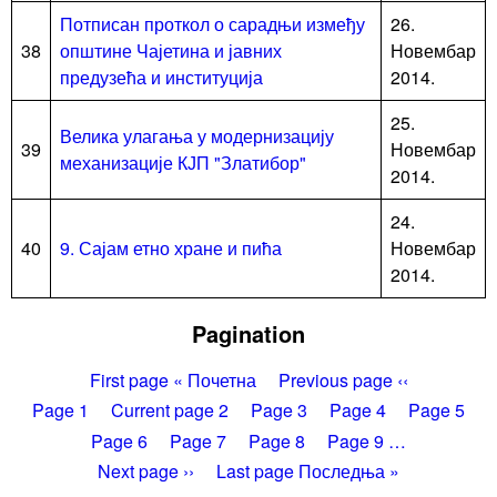
Потписан проткол о сарадњи између
26.
38
општине Чајетина и јавних
Новембар
предузећа и институција
2014.
25.
Велика улагања у модернизацију
39
Новембар
механизације КЈП "Златибор"
2014.
24.
40
9. Сајам етно хране и пића
Новембар
2014.
Pagination
First page
« Почетна
Previous page
‹‹
Page
1
Current page
2
Page
3
Page
4
Page
5
Page
6
Page
7
Page
8
Page
9
…
Next page
››
Last page
Последња »