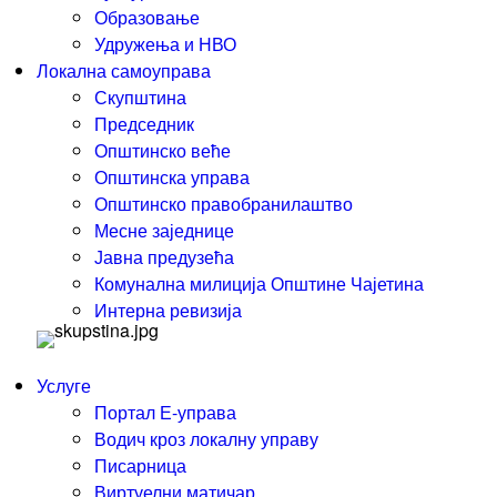
Образовање
Удружења и НВО
Локална самоуправа
Скупштина
Председник
Општинско веће
Општинска управа
Општинско правобранилаштво
Месне заједнице
Јавна предузећа
Комунална милиција Општине Чајетина
Интерна ревизија
Услуге
Портал Е-управа
Водич кроз локалну управу
Писарница
Виртуелни матичар